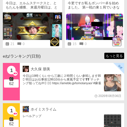
今日は、エルムステークスと、と
今更ですが私もボンバー卓を始め
もたんを捕獲、 来週月曜日は、と
ました。 第一戦の東１局でいきな
もたんとさみぃーを捕獲だ😁
り親の役満をボンバーで決めて大
勝出来ました、この時は配牌で風
牌が三つくらい対子だったのでタ
グ違いになりますがMFCで杉浦勘
介プロから頂いたコメントを参考
に今度は積極的に小四喜,大四喜狙
いに行って上手くいきました。 と
は言えこれは０時を過ぎた回だっ
21
0
15
0
たので参考記録＆ノーポイントだ
ったのですよね(大爆笑)
eね!ランキング(日別)
もっと見る
大久保 朋美
1
今日は19時くらいから三麻に２時間くらい参戦します🧸
󾬏 明日はお仕事前12時10分から東風予定です❣️❣️ マッチ
62
ング狙ってね🫶󾬍 󾕆⇨ https://ameblo.jp/tomotanyao/ #麻雀
格闘倶楽部 #投票選抜戦2026 #ともたんファミリー
2026年08月06日
ホイミスライム
1
レベルアップ
62