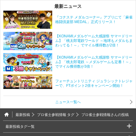
最新ニュース
『コナステ メダルコーナー』アプリにて「麻雀
格闘倶楽部 MEDAL」正式リリース！
【KONAMIメダルゲーム大感謝祭 サマードリー
ム】「桃太郎電鉄ワールド ～地球もメダルもま
わってる！～」でマイル獲得数が2倍！
【KONAMIメダルゲーム大感謝祭 サマードリー
ム】「桃太郎電鉄 ～メダルゲームも定番！～」
でマイル獲得数が3倍！
フォーチュントリニティ ジュラシックトレジャ
ーで、FTポイント2倍キャンペーン開始！
ニュース一覧へ
最新投稿
プロ雀士参戦情報 タグ
プロ雀士参戦情報さんの投稿
最新投稿タグ一覧