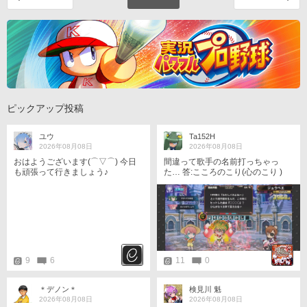
ピックアップ投稿
ユウ
Ta152H
2026年08月08日
2026年08月08日
おはようございます(⌒▽⌒) 今日
間違って歌手の名前打っちゃっ
も頑張って行きましょう♪
た… 答:こころのこり(心のこり )
9
6
11
0
＊デノン＊
検見川 魁
2026年08月08日
2026年08月08日