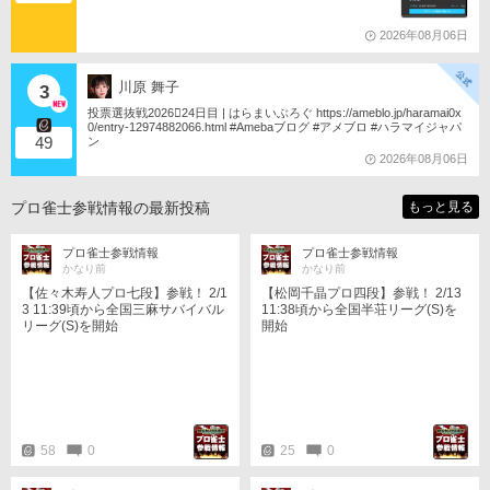
2026年08月06日
川原 舞子
3
投票選抜戦2026󾇟24日目 | はらまいぶろぐ https://ameblo.jp/haramai0x
0/entry-12974882066.html #Amebaブログ #アメブロ #ハラマイジャパ
49
ン
2026年08月06日
プロ雀士参戦情報の最新投稿
もっと見る
プロ雀士参戦情報
プロ雀士参戦情報
かなり前
かなり前
【佐々木寿人プロ七段】参戦！ 2/1
【松岡千晶プロ四段】参戦！ 2/13
3 11:39頃から全国三麻サバイバル
11:38頃から全国半荘リーグ(S)を
リーグ(S)を開始
開始
58
0
25
0