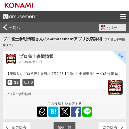
一覧へ
公式サイト
プロ雀士参戦情報さんのe-amusementアプリ投稿詳細
（プロ雀士参戦情
報タグ）
プロ雀士参戦情報
2023年02月12日
【安藤りなプロ初段】参戦！ 2/12 23:14頃から全国東風リーグ(S)を開始
13
0
プロ雀士参戦情報
この投稿をシェアする
前の投稿
投稿一覧
次の投稿