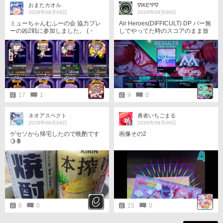
おまたカオル
∇IKE*P∇
2026年08月09日
2026年08月09日
ミューちゃんむふーの会 協力プレ
Air Heroes(DIFFICULT) DP バー無
ーの凶2戦に参加しました。 (・
しでやってた時のスコアのまま放
∀・)ゞ❇ マッチングした皆様 あり
置してたから、バー掴んで改めて
がとうございましたです。 (*´ω`*)
もう1回やったら結構伸びた。
о✨
17
1
9
0
ネオアスペクト
勇者いちごまる
2026年08月09日
2026年08月09日
ゲセソから帰宅したので晩酌です
画像その2
🍋🍍
6
0
15
0