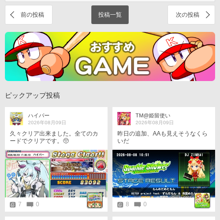
前の投稿
投稿一覧
次の投稿
ピックアップ投稿
ハイパー
TM@姫留使い
2026年08月09日
2026年08月09日
久々クリア出来ました。全てのカ
昨日の追加、AAも見えそうなくら
ードでクリアです。🥺
いだ
7
0
8
0