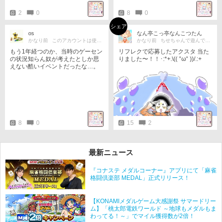
2
0
8
0
シェア
os
なん亭こっ亭なんこつたん
かなり前
このアカウントは使用しません
かなり前
ちせちゃんで遊んでたよ☆
もう1年経つのか、当時のゲーセン
リフレクで応募したアクスタ 当た
の状況知らん奴が考えたとしか思
りました〜！！･:*+.\(( °ω° ))/.:+
えない酷いイベントだったな…。
8
0
15
2
最新ニュース
『コナステ メダルコーナー』アプリにて「麻雀
格闘倶楽部 MEDAL」正式リリース！
【KONAMIメダルゲーム大感謝祭 サマードリー
ム】「桃太郎電鉄ワールド ～地球もメダルもま
わってる！～」でマイル獲得数が2倍！