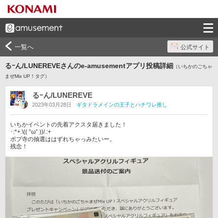
一覧へ
公式サイト
るｰん/LUNEREVEさんのe-amusementアプリ投稿詳細
（いちかのごちゃ
まぜMix UP！タグ）
るｰん/LUNEREVE
2023年03月28日
ギタドラメインの王子とハチワレ推し
いちかイベントの先着アクスタ届きました！

･:*+.\(( °ω° ))/.:+

ポプ寺の抽選ははずれちゃっみたいー。

残念！