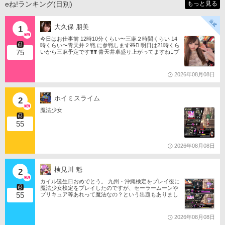
eね!ランキング(日別)
もっと見る
大久保 朋美
1
今日はお仕事前 12時10分くらい〜三麻２時間くらい 14
時くらい〜青天井２戦 に参戦します🧸󾬏 明日は21時くら
75
いから三麻予定です❣️❣️ 青天井卓盛り上がってますね󾬌️プ
ロは2戦限定ですがやってみようと思います󾍘󾠔 󾕆⇨ http
s://ameblo.jp/tomotanyao/ #麻雀格闘倶楽部 #投票選抜戦2
026 #ともたんファミリー
2026年08月08日
ホイミスライム
2
魔法少女
55
2026年08月08日
検見川 魁
2
カイル誕生日おめでとう。 九州・沖縄検定をプレイ後に
魔法少女検定をプレイしたのですが、セーラームーンや
55
プリキュア等あれって魔法なの？という出題もありまし
たね。 それならばミサの魔法物語や悠久幻想曲等からも
出題は…されるのか…な？(爆)されたら私は大喜びなの
ですが…(大爆)
2026年08月08日