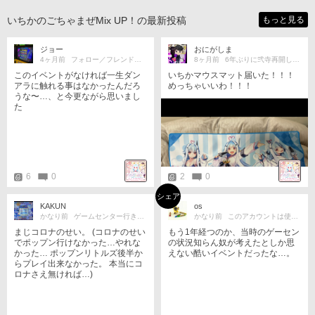
いちかのごちゃまぜMix UP！の最新投稿
もっと見る
ジョー
おにがしま
4ヶ月前
フォロー／フレンド申請歓迎☆
8ヶ月前
6年ぶりに弐寺再開しました
このイベントがなければ一生ダン
いちかマウスマット届いた！！！
アラに触れる事はなかったんだろ
めっちゃいいわ！！！
うな〜…、と今更ながら思いまし
た
6
0
2
0
シェア
KAKUN
os
かなり前
ゲームセンター行きたい！
かなり前
このアカウントは使用しません
まじコロナのせい。 (コロナのせい
もう1年経つのか、当時のゲーセン
でポップン行けなかった…やれな
の状況知らん奴が考えたとしか思
かった… ポップンリトルズ後半か
えない酷いイベントだったな…。
らプレイ出来なかった。 本当にコ
ロナさえ無ければ…)