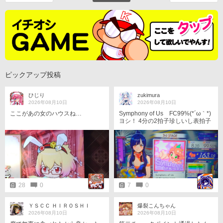
ピックアップ投稿
ひじり
zukimura
2026年08月10日
2026年08月10日
ここがあの女のハウスね…
Symphony of Us FC99%(⁠*⁠´⁠ω⁠｀⁠*⁠)
ヨシ！ 4分の2拍子珍しいし表拍子
のオープンHHを裏で閉じるのも珍
しい。珍しくない？
28
0
7
0
ＹＳＣＣ ＨＩＲＯＳＨＩ
爆裂こんちゃん
2026年08月10日
2026年08月10日