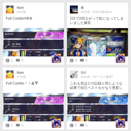
Mark
蒼
45分前
46分前
空言の海/lights
Full Combo!!⚙️⚙️
2日で200上がって虹になってしま
いました爆笑
1
0
0
0
Mark
SUI
47分前
49分前
󾭨️ゲーセン最高󾭨️
Full Combo！！🔺️🔻
これも先ほどの記録と同じような
結果で自己ベストをかなり更新し
ました
1
0
0
0