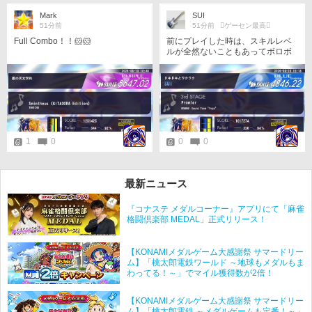
Mark
SUI
51分前
51分前
󾭨️ゲーセン最高󾭨️
Full Combo！！🐹🐹
前にプレイした時は、スキルレベ
ルが全然ないこともあってボロボ
ロだったけど過去の自分を超える
ことができました
1
0
0
0
最新ニュース
『コナステ メダルコーナー』アプリにて「麻雀
格闘倶楽部 MEDAL」正式リリース！
【KONAMIメダルゲーム大感謝祭 サマードリー
ム】「桃太郎電鉄ワールド ～地球もメダルもま
わってる！～」でマイル獲得数が2倍！
【KONAMIメダルゲーム大感謝祭 サマードリー
ム】「桃太郎電鉄 ～メダルゲームも定番！～」