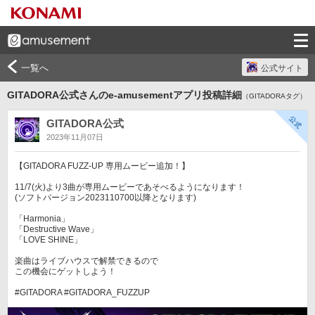
一覧へ
公式サイト
GITADORA公式さんのe-amusementアプリ投稿詳細
（GITADORAタグ）
GITADORA公式
2023年11月07日
【GITADORA FUZZ-UP 専用ムービー追加！】

11/7(火)より3曲が専用ムービーであそべるようになります！

(ソフトバージョン2023110700以降となります)

「Harmonia」

「Destructive Wave」

「LOVE SHINE」

楽曲はライブハウスで解禁できるので

この機会にゲットしよう！

#GITADORA #GITADORA_FUZZUP