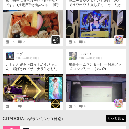
席で無事に食べれたから良かった
第二チェックポイント通過したん
です。 (指定席券が無いのに、勝手
でオワオワリ 久し振りにやったか
に座り、寝る輩がいてもおかしく
ら鈍ってたなぁと思う1日 クロは
ない世の中ですから) #eアミュ飯
大盛かぁ
テロ部 #eAM飯テロ部 #飯テロ部
15
2
4
0
マゲ
ツバッチ
2026年08月10日
2026年08月10日
ともたん確保〜ほぅ しかしともた
爆裂ホームランダービー 対局グッ
んに飛ばされてサヨナラ󾮝 ともた
ズ コンプリート (その2)
んに飛ばされたら本望か？ 次回は
マジデリベンジ
11
1
8
0
GITADORA eね!ランキング(日別)
もっと見る