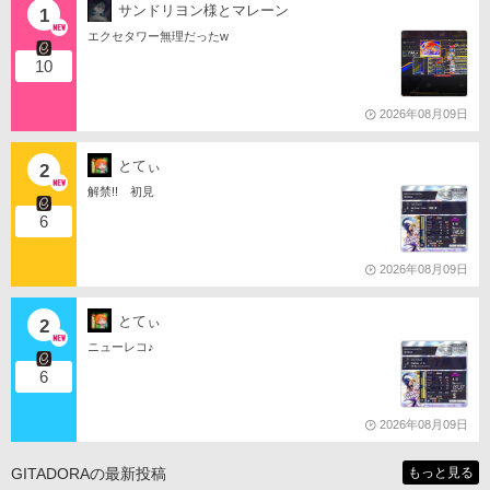
サンドリヨン様とマレーン
1
エクセタワー無理だったw
10
2026年08月09日
とてぃ
2
解禁!! 初見
6
2026年08月09日
とてぃ
2
ニューレコ♪
6
2026年08月09日
GITADORAの最新投稿
もっと見る