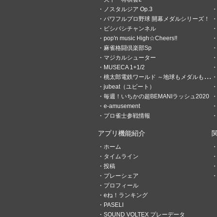
ノスタルジア Op.3
パワフルプロ野球 開幕メダルシリーズ！
ビシバシチャンネル
pop'n music High☆Cheers!!
麻雀格闘倶楽部Sp
0
0
マジカルシューター
MUSECA 1+1/2
ＴＯＭ
桃太郎電鉄ワールド ～地球もメダルもまわってる！～
1時間前
悩みは老眼と筋力の
jubeat（ユビート）
毎週！いちかの超BEMANIラッシュ2020
アルバム整理してたら出てき
e-amusement
プロ雀士参戦情報
アプリ機能紹介
ホーム
タイムライン
投稿
プレーシェア
プロフィール
eね！ランキング
PASELI
SOUND VOLTEX プレーデータ