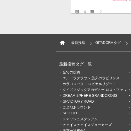
0
0
Septem
49分前
リゼットちゃんお誕生日おめでと
最新投稿
GITADORA タグ
最新投稿タグ一覧
全ての投稿
エルドラクラウン 悠久のラビリンス
カラコロッタ トロピカルリゾート
クイズマジックアカデミー ロストファンタリウム
DREAM SPHERE GRANDCROSS
GI-VICTORY ROAD
ご当地あラウンド
SCOTTO
スマッシュスタジアム
チェイスチェイスジョーカーズ
天下一将棋会2