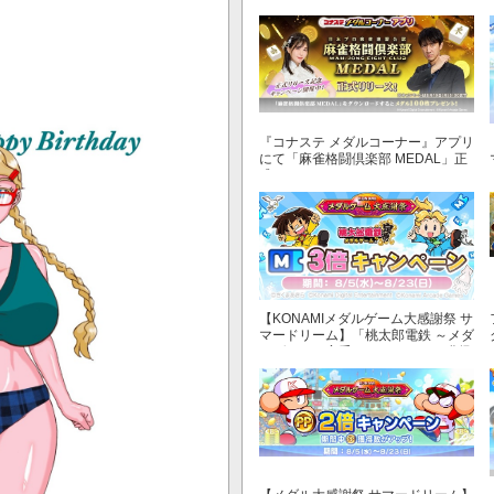
『コナステ メダルコーナー』アプリ
にて「麻雀格闘倶楽部 MEDAL」正
式リリース！
【KONAMIメダルゲーム大感謝祭 サ
マードリーム】「桃太郎電鉄 ～メダ
ルゲームも定番！～」でマイル獲得
数が3倍！