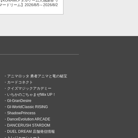
【KONAMIメダルゲーム大感謝祭 サ
マードリーム】2026/8/5～2026/8/2
3 スマッシュポイントが３倍に！
アニマロッタ 勇者アニマと竜の秘宝
カードコネクト
クイズマジックアカデミー
いちかのごちゃまぜMix UP！
GI-GranDesire
GI-WorldClassic RISING
ShadowPrincess
DanceEvolution ARCADE
DANCERUSH STARDOM
DUEL DREAM 店舗発信情報
トレジャーシュート