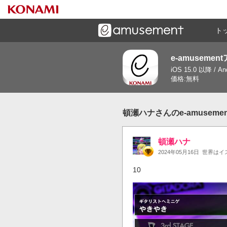
ト
e-amusemen
ーズメントゲームと連携したコミュニケーションアプリで
iOS 15.0 以降 / A
す
価格:無料
頓瀬ハナさんのe-amusem
頓瀬ハナ
2024年05月16日
世界はイ
10