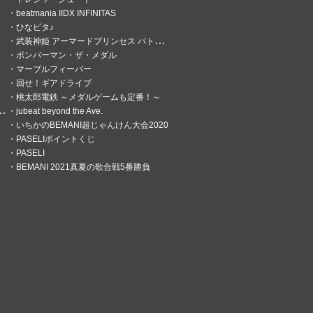
beatmania IIDX INFINITAS
ひなビタ♪
武装神姫 アーマードプリンセス バトルコンダクター
ボンバーマン・ザ・メダル
マーブルフィーバー
回せ！ギアドライブ
桃太郎電鉄 ～メダルゲームも定番！～
jubeat beyond the Ave.
いちかのBEMANI超じゃんけん大会2020
PASELIポイントくじ
PASELI
BEMANI 2021真夏の歌合戦5番勝負