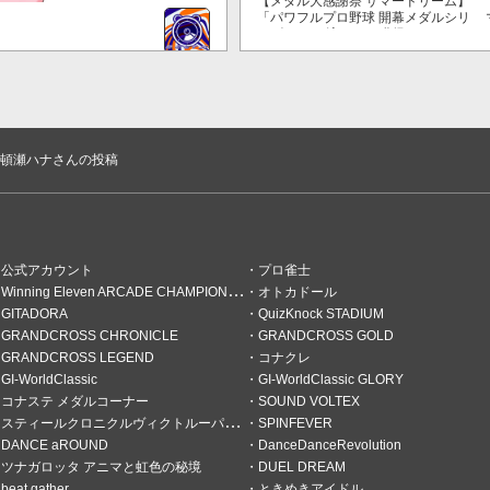
【メダル大感謝祭 サマードリーム】
「パワフルプロ野球 開幕メダルシリ
ーズ！ 二刀流！」で獲得できるPP
が2倍！
う🎂🎁🎊
頓瀬ハナさんの投稿
公式アカウント
プロ雀士
Winning Eleven ARCADE CHAMPIONSHIP
オトカドール
GITADORA
QuizKnock STADIUM
GRANDCROSS CHRONICLE
GRANDCROSS GOLD
GRANDCROSS LEGEND
コナクレ
GI-WorldClassic
GI-WorldClassic GLORY
コナステ メダルコーナー
SOUND VOLTEX
スティールクロニクルヴィクトルーパーズ
SPINFEVER
DANCE aROUND
DanceDanceRevolution
ツナガロッタ アニマと虹色の秘境
DUEL DREAM
beat gather
ときめきアイドル