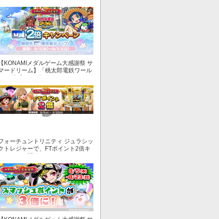
【KONAMIメダルゲーム大感謝祭 サ
マードリーム】「桃太郎電鉄ワール
ド ～地球もメダルもまわってる！
～」でマイル獲得数が2倍！
フォーチュントリニティ ジュラシッ
クトレジャーで、FTポイント2倍キ
ャンペーン開始！