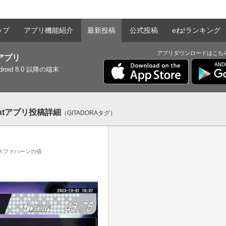
ップ
アプリ機能紹介
最新投稿
公式投稿
eね!ランキング
アプリダウンロードはこち
tアプリ
ndroid 8.0 以降の端末
entアプリ投稿詳細
（GITADORAタグ）
スファハーンの倍