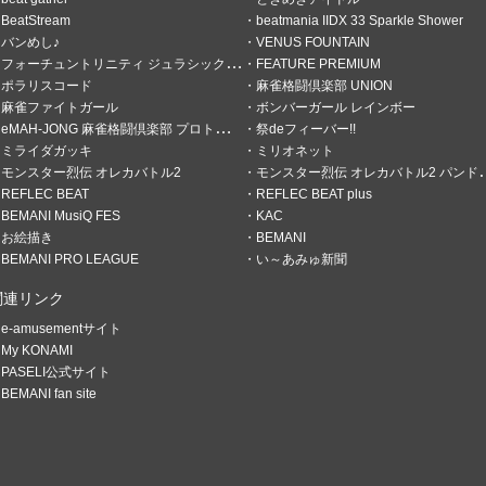
BeatStream
beatmania IIDX 33 Sparkle Shower
バンめし♪
VENUS FOUNTAIN
フォーチュントリニティ ジュラシックトレジャー
FEATURE PREMIUM
ポラリスコード
麻雀格闘倶楽部 UNION
麻雀ファイトガール
ボンバーガール レインボー
eMAH-JONG 麻雀格闘倶楽部 プロトーナメント
祭deフィーバー!!
ミライダガッキ
ミリオネット
モンスター烈伝 オレカバトル2
モンスター烈伝 オレカバトル2 パンドラのメダル
衰え
REFLEC BEAT
REFLEC BEAT plus
BEMANI MusiQ FES
KAC
た懐かし版権曲達
お絵描き
BEMANI
BEMANI PRO LEAGUE
い～あみゅ新聞
関連リンク
e-amusementサイト
My KONAMI
PASELI公式サイト
BEMANI fan site