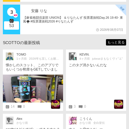
安藤 りな
3
【麻雀格闘倶楽部 UNION】 ＆りなたんず 投票選抜戦Day.26 19:40- 東
風🌪️ #投票選抜戦2026 #りなたんず
53
2026年08月07日
SCOTTOの最新投稿
もっと見る
TOMO
KEVIN.
1ヶ月前
2026年も宜しくお願いします＊
4ヶ月前
jubeatまもなくヴィ"エ"
懐かしのスコット、 このアプリで
このタグ消さないんだな
もいくつか勲章をGETしていまし
たね＊
14
0
3
0
Alex
こうくん
かなり前
かなり前
全白皆伝