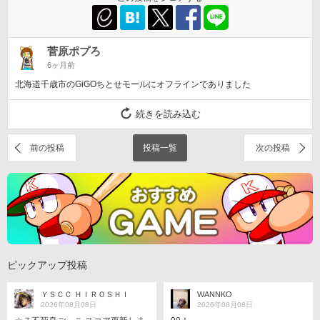
菅原ポプろ
6ヶ月前
北海道千歳市のGiGOちとせモールにオフラインでありました
続きを読み込む
前の投稿
投稿一覧
次の投稿
ピックアップ投稿
ＹＳＣＣ ＨＩＲＯＳＨＩ
WANNKO
2026年08月08日
2026年08月08日