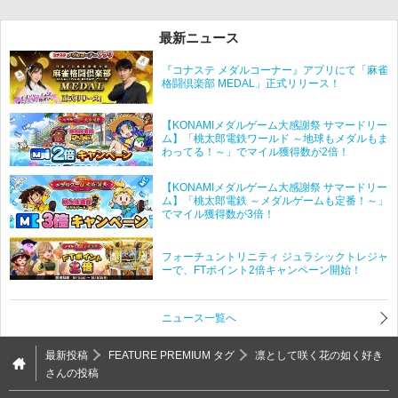
最新ニュース
『コナステ メダルコーナー』アプリにて「麻雀
格闘倶楽部 MEDAL」正式リリース！
【KONAMIメダルゲーム大感謝祭 サマードリー
ム】「桃太郎電鉄ワールド ～地球もメダルもま
わってる！～」でマイル獲得数が2倍！
【KONAMIメダルゲーム大感謝祭 サマードリー
ム】「桃太郎電鉄 ～メダルゲームも定番！～」
でマイル獲得数が3倍！
フォーチュントリニティ ジュラシックトレジャ
ーで、FTポイント2倍キャンペーン開始！
ニュース一覧へ
最新投稿
FEATURE PREMIUM タグ
凛として咲く花の如く好き
さんの投稿