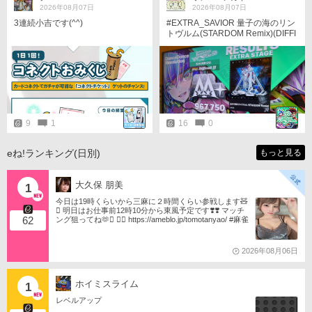
2026年08月07日
2026年08月07日
3連続小吉です(^^)
#EXTRA_SAVIOR 量子の海のリン
トヴルム(STARDOM Remix)(DIFFI
CULT) なんかリズム難しかったな
9
1
16
0
eね!ランキング(日別)
もっと見る
大久保 朋美
1
今日は19時くらいから三麻に２時間くらい参戦します🧸
󾬏 明日はお仕事前12時10分から東風予定です❣️❣️ マッチ
62
ング狙ってね🫶󾬍 󾕆⇨ https://ameblo.jp/tomotanyao/ #麻雀
格闘倶楽部 #投票選抜戦2026 #ともたんファミリー
2026年08月06日
ホイミスライム
1
レベルアップ