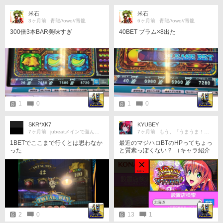
米石
米石
3ヶ月前
青龍//owo//青龍
6ヶ月前
青龍//owo//青龍
300倍3本BAR美味すぎ
40BET プラム×8出た
1
0
1
0
SKR*XK7
KYUBEY
7ヶ月前
jubeatメインで遊んでるよ☆
7ヶ月前
もう、「うまうま！」にゃ！！
1BETでここまで行くとは思わなか
最近のマジハロBTのHPってちょっ
った
と質素っぽくない？ （キャラ紹介
も現時点では無いし、、、）
2
0
13
1