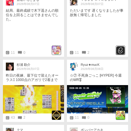
2026年08月07日
2026年08月07日
結局、最終成績で木下遥さんの順
ただいまです 遅くなりましたが事
位を上回ることはできませんでし
故無く帰宅しました
た。
11
0
11
2
杉浦 勘介
Ryuz★mucK
2026年08月07日
2026年08月08日
昨日の夜練、最下位で迎えたオー
☆⑦ 不死身ごっこ [HYPER] 今週
ラス󾠋️ 1000点のアガリで2着まで
のWR🎖️
上がるので当然役牌はポン！ 受け
入れは狭くなるけど、夢ルートを
一筋残したのが大正解󾭄️ 逆転トッ
プ取れました！󾌶️ 本日も22時半
頃〜夜練半荘です！ ギウラー軍稽
古よろしくお願いします󾭠
43
2
11
0
クマ
ボンバーアカネ