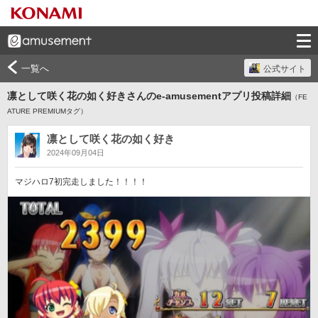
一覧へ
公式サイト
凛として咲く花の如く好きさんのe-amusementアプリ投稿詳細
（FE
ATURE PREMIUMタグ）
凛として咲く花の如く好き
2024年09月04日
マジハロ7初完走しました！！！！