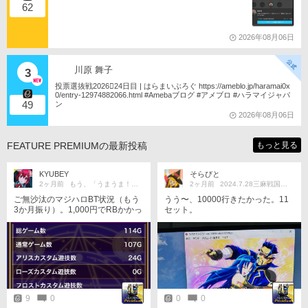
62
2026年08月06日
川原 舞子
3
投票選抜戦2026󾇟24日目 | はらまいぶろぐ https://ameblo.jp/haramai0x
0/entry-12974882066.html #Amebaブログ #アメブロ #ハラマイジャパ
49
ン
2026年08月06日
FEATURE PREMIUMの最新投稿
もっと見る
KYUBEY
そらびと
2ヶ月前
もう、「うまうま！」にゃ！！
2ヶ月前
2024.7.28三麻戦国士無双
ご無沙汰のマジハロBT状況（もう
うう〜、10000行きたかった。11
3か月振り）。1,000円でRBかかっ
セット。
たもののあとは、、、
9
0
0
0