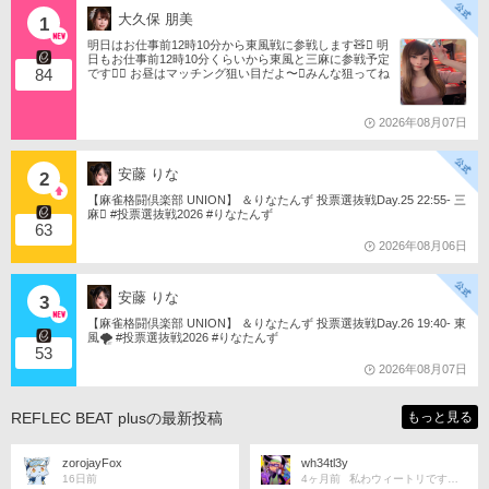
大久保 朋美
1
明日はお仕事前12時10分から東風戦に参戦します🧸󾬏 明
日もお仕事前12時10分くらいから東風と三麻に参戦予定
84
です󾠔󾭠 お昼はマッチング狙い目だよ〜󾍘みんな狙ってね
󾬌️ 󾕆⇨ https://ameblo.jp/tomotanyao/ #麻雀格闘倶楽部 #投
票選抜戦2026 #ともたんファミリー
2026年08月07日
安藤 りな
2
【麻雀格闘倶楽部 UNION】 ＆りなたんず 投票選抜戦Day.25 22:55- 三
麻󾆽 #投票選抜戦2026 #りなたんず
63
2026年08月06日
安藤 りな
3
【麻雀格闘倶楽部 UNION】 ＆りなたんず 投票選抜戦Day.26 19:40- 東
風🌪️ #投票選抜戦2026 #りなたんず
53
2026年08月07日
REFLEC BEAT plusの最新投稿
もっと見る
zorojayFox
wh34tl3y
16日前
4ヶ月前
私わウィートリです、はじめまして！