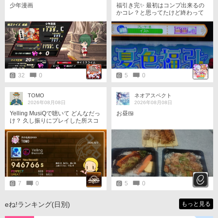
少年漫画
福引き完✨ 最初はコンプ出来るの
かコレ？と思ってたけど終わって
みれば余裕でしたね。
32
0
5
0
TOMO
ネオアスペクト
2026年08月08日
2026年08月08日
Yelling MusiQで聴いて どんなだっ
お昼🍱
け？ 久し振りにプレイした所スコ
ア更新になりました☆
7
0
5
0
eね!ランキング(日別)
もっと見る