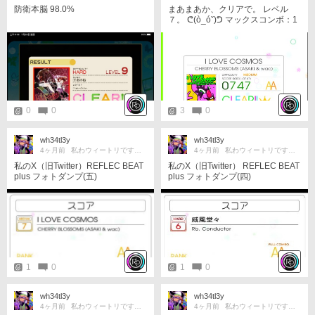
防衛本脳 98.0%
まあまあか、クリアで。 レベル
７。 ᕦ(ò_óˇ)ᕤ マックスコンボ：1
82...
0
0
3
0
wh34tl3y
wh34tl3y
4ヶ月前
私わウィートリです、はじめまして！
4ヶ月前
私わウィートリです、はじめまして！
私のX（旧Twitter）REFLEC BEAT
私のX（旧Twitter） REFLEC BEAT
plus フォトダンプ(五)
plus フォトダンプ(四)
1
0
1
0
wh34tl3y
wh34tl3y
4ヶ月前
私わウィートリです、はじめまして！
4ヶ月前
私わウィートリです、はじめまして！