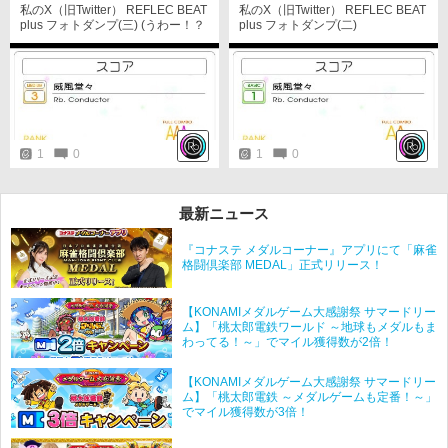
私のX（旧Twitter） REFLEC BEAT
私のX（旧Twitter） REFLEC BEAT
plus フォトダンプ(三) (うわー！？
plus フォトダンプ(二)
AAAランクだ？！ 何これええ
ー？？ (O_O))
1
0
1
0
最新ニュース
『コナステ メダルコーナー』アプリにて「麻雀
格闘倶楽部 MEDAL」正式リリース！
【KONAMIメダルゲーム大感謝祭 サマードリー
ム】「桃太郎電鉄ワールド ～地球もメダルもま
わってる！～」でマイル獲得数が2倍！
【KONAMIメダルゲーム大感謝祭 サマードリー
ム】「桃太郎電鉄 ～メダルゲームも定番！～」
でマイル獲得数が3倍！