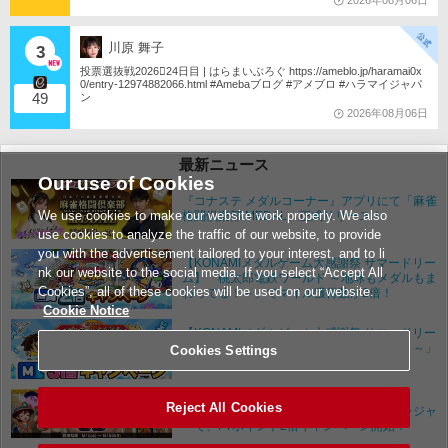
2026年08月06日
川原 舞子
3
投票選抜戦2026󾇟24日目 | はらまいぶろぐ https://ameblo.jp/haramai0x
0/entry-12974882066.html #Amebaブログ #アメブロ #ハラマイジャパ
49
ン
2026年08月06日
最新ニュース
Our use of Cookies
『コナステ メダルコーナー』アプリにて「麻雀
We use cookies to make our website work properly. We also
格闘倶楽部 MEDAL」正式リリース！
use cookies to analyze the traffic of our website, to provide
you with the advertisement tailored to your interest, and to li
【KONAMIメダルゲーム大感謝祭 サマードリー
nk our website to the social media. If you select “Accept All
ム】「桃太郎電鉄ワールド ～地球もメダルもま
Cookies”, all of these cookies will be used on our website.
わってる！～」でマイル獲得数が2倍！
Cookie Notice
【KONAMIメダルゲーム大感謝祭 サマードリー
ム】「桃太郎電鉄 ～メダルゲームも定番！～」
Cookies Settings
でマイル獲得数が3倍！
Reject All Cookies
フォーチュントリニティ ジュラシックトレジャ
ーで、FTポイント2倍キャンペーン開始！