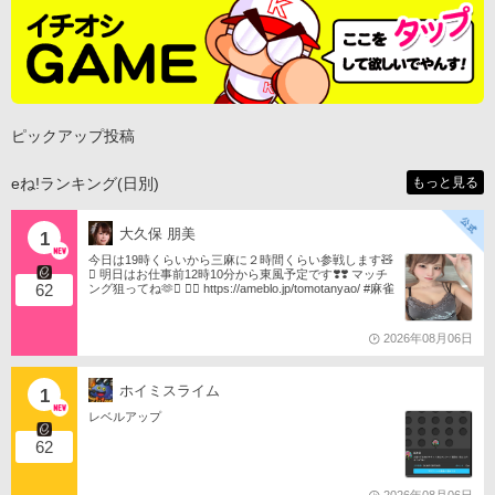
ピックアップ投稿
eね!ランキング(日別)
もっと見る
大久保 朋美
1
今日は19時くらいから三麻に２時間くらい参戦します🧸
󾬏 明日はお仕事前12時10分から東風予定です❣️❣️ マッチ
62
ング狙ってね🫶󾬍 󾕆⇨ https://ameblo.jp/tomotanyao/ #麻雀
格闘倶楽部 #投票選抜戦2026 #ともたんファミリー
2026年08月06日
ホイミスライム
1
レベルアップ
62