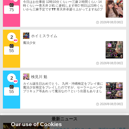
今日はお仕事前 12時10分くらい〜三麻２時間くらい 14
時くらい〜青天井２戦 に参戦します🧸󾬏 明日は21時くら
75
いから三麻予定です❣️❣️ 青天井卓盛り上がってますね󾬌️プ
ロは2戦限定ですがやってみようと思います󾍘󾠔 󾕆⇨ http
s://ameblo.jp/tomotanyao/ #麻雀格闘倶楽部 #投票選抜戦2
026 #ともたんファミリー
2026年08月08日
ホイミスライム
2
魔法少女
55
2026年08月08日
検見川 魁
2
カイル誕生日おめでとう。 九州・沖縄検定をプレイ後に
魔法少女検定をプレイしたのですが、セーラームーンや
55
プリキュア等あれって魔法なの？という出題もありまし
たね。 それならばミサの魔法物語や悠久幻想曲等からも
出題は…されるのか…な？(爆)されたら私は大喜びなの
ですが…(大爆)
2026年08月08日
最新ニュース
Our use of Cookies