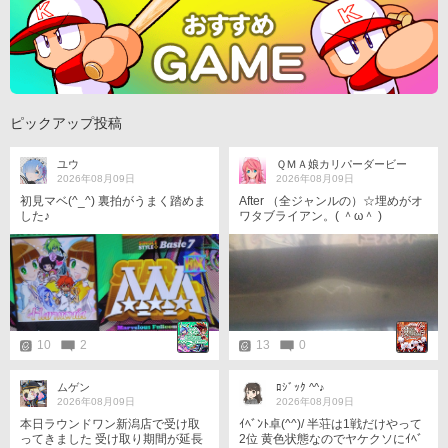
ピックアップ投稿
ユウ
ＱＭＡ娘カリパーダービー
2026年08月09日
2026年08月09日
初見マベ(^_^) 裏拍がうまく踏めま
After （全ジャンルの）☆埋めがオ
した♪
ワタブライアン。( ＾ω＾ )
10
2
13
0
ムゲン
ﾛｼﾞｯｸ ^^♪
2026年08月09日
2026年08月09日
本日ラウンドワン新潟店で受け取
ｲﾍﾞﾝﾄ卓(^^)/ 半荘は1戦だけやって
ってきました 受け取り期間が延長
2位 黄色状態なのでヤケクソにｲﾍﾞ