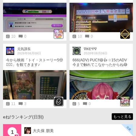
になったので獲得出来そうな店舗
ﾝﾄ卓 9戦 4-2-3 西家圧倒的不利 東
に行きたいと思います!
一局でツモられて一発koしたら強
制負け(^_^;) 2回も喰らいました
(笑) 夜に備えて帰る(-_-)zzz 8/9
10
0
10
0
元気課長
∇IKE*P∇
2026年08月09日
2026年08月09日
今から映画「トイ・ストーリー5🤠
666(ADV) PUC‼️😆👍 ☆15のADV
󾆝‍󾟭󾔥」を観てきます♪
今まで触れてこなかったからね😅
今日は以上です。
11
3
5
0
eね!ランキング(日別)
もっと見る
大久保 朋美
1