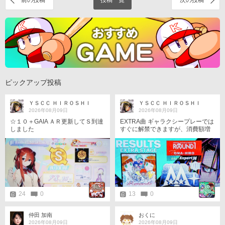
前の投稿
投稿一覧
次の投稿
ピックアップ投稿
ＹＳＣＣ ＨＩＲＯＳＨＩ
ＹＳＣＣ ＨＩＲＯＳＨＩ
2026年08月09日
2026年08月09日
☆１０＋GAIA ＡＲ更新してＳ到達
EXTRA曲 ギャラクシープレーでは
しました
すぐに解禁できますが、消費額増
えるのが厳しいですね(ギャラクシ
ープレーならギャラクシープレイ
ブ曲の解禁の方が良いと考えてい
ます)
24
0
13
0
仲田 加南
おくに
2026年08月09日
2026年08月09日