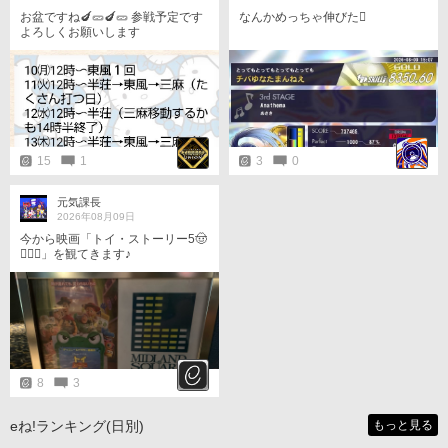
お盆ですね🍆🥒🍆🥒 参戦予定です
なんかめっちゃ伸びた󾍐
よろしくお願いします
15
1
3
0
元気課長
2026年08月09日
今から映画「トイ・ストーリー5🤠
󾆝‍󾟭󾔥」を観てきます♪
8
3
eね!ランキング(日別)
もっと見る