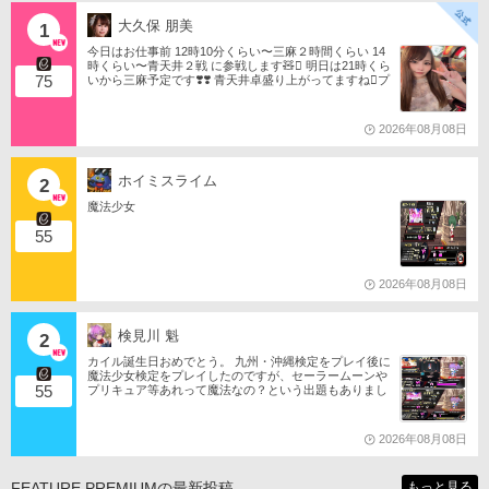
大久保 朋美
1
今日はお仕事前 12時10分くらい〜三麻２時間くらい 14
時くらい〜青天井２戦 に参戦します🧸󾬏 明日は21時くら
75
いから三麻予定です❣️❣️ 青天井卓盛り上がってますね󾬌️プ
ロは2戦限定ですがやってみようと思います󾍘󾠔 󾕆⇨ http
s://ameblo.jp/tomotanyao/ #麻雀格闘倶楽部 #投票選抜戦2
026 #ともたんファミリー
2026年08月08日
ホイミスライム
2
魔法少女
55
2026年08月08日
検見川 魁
2
カイル誕生日おめでとう。 九州・沖縄検定をプレイ後に
魔法少女検定をプレイしたのですが、セーラームーンや
55
プリキュア等あれって魔法なの？という出題もありまし
たね。 それならばミサの魔法物語や悠久幻想曲等からも
出題は…されるのか…な？(爆)されたら私は大喜びなの
ですが…(大爆)
2026年08月08日
FEATURE PREMIUMの最新投稿
もっと見る