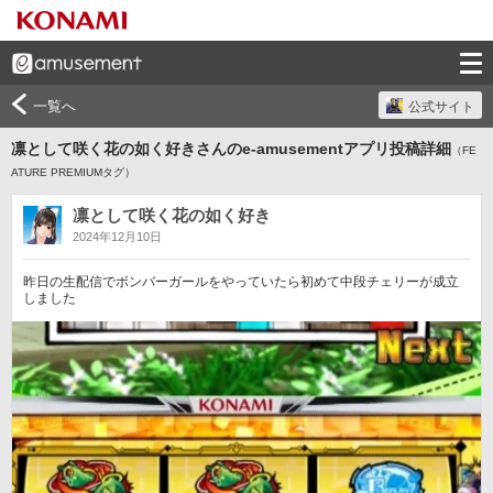
一覧へ
公式サイト
凛として咲く花の如く好きさんのe-amusementアプリ投稿詳細
（FE
ATURE PREMIUMタグ）
凛として咲く花の如く好き
2024年12月10日
昨日の生配信でボンバーガールをやっていたら初めて中段チェリーが成立
しました