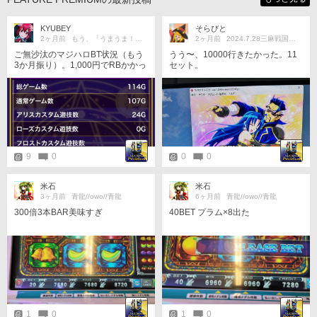
KYUBEY
そらびと
2ヶ月前
もう、「うまうま！」にゃ！！
2ヶ月前
2024.7.28三麻戦国士無双
ご無沙汰のマジハロBT状況（もう
うう〜、10000行きたかった。11
3か月振り）。1,000円でRBかかっ
セット。
たもののあとは、、、
9
0
0
0
米石
米石
3ヶ月前
青龍//owo//青龍
6ヶ月前
青龍//owo//青龍
300倍3本BAR美味すぎ
40BET プラム×8出た
1
0
1
0