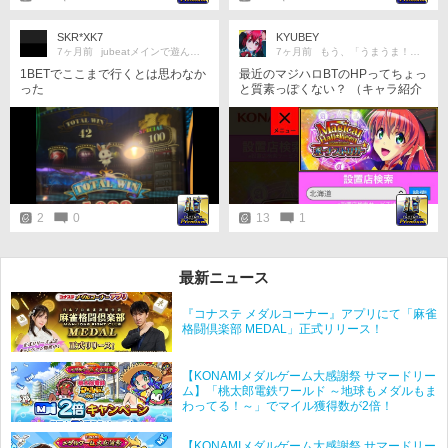
SKR*XK7
KYUBEY
7ヶ月前
jubeatメインで遊んでるよ☆
7ヶ月前
もう、「うまうま！」にゃ！！
1BETでここまで行くとは思わなか
最近のマジハロBTのHPってちょっ
った
と質素っぽくない？ （キャラ紹介
も現時点では無いし、、、）
2
0
13
1
最新ニュース
『コナステ メダルコーナー』アプリにて「麻雀
格闘倶楽部 MEDAL」正式リリース！
【KONAMIメダルゲーム大感謝祭 サマードリー
ム】「桃太郎電鉄ワールド ～地球もメダルもま
わってる！～」でマイル獲得数が2倍！
【KONAMIメダルゲーム大感謝祭 サマードリー