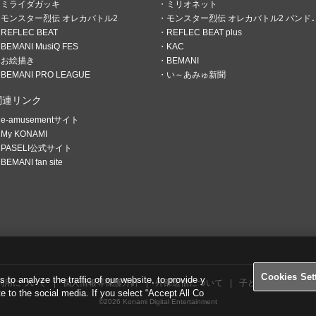
ミライダガッキ
ミリオネット
モンスター烈伝 オレカバトル2
モンスター烈伝 オレカバトル2 パンドラのメダル
REFLEC BEAT
REFLEC BEAT plus
BEMANI MusiQ FES
KAC
お絵描き
BEMANI
BEMANI PRO LEAGUE
い～あみゅ新聞
関連リンク
e-amusementサイト
My KONAMI
PASELI公式サイト
BEMANI fan site
かネタがないか？
ったから、書くことないんだも
Cookies Set
o analyze the traffic of our website, to provide y
利用について
個人情報等保護方針
外部送信について
子どもの安全基準に
te to the social media. If you select “Accept All Co
©2026 Konami Digital Entertainment