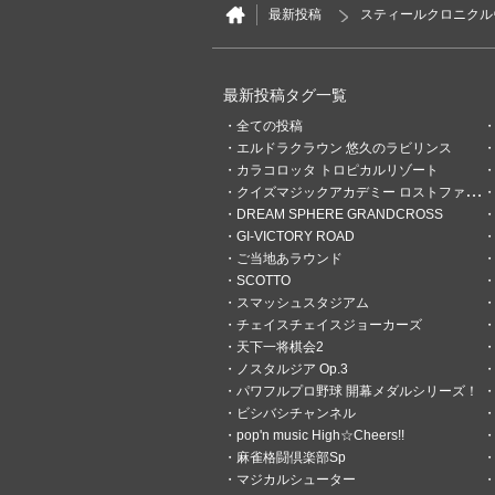
最新投稿
スティールクロニクル
2
0
かきくけkoh
最新投稿タグ一覧
14日前
訪れた全てのゲーセ
全ての投稿
ホンマありがとうステクロ🙏
エルドラクラウン 悠久のラビリンス
カラコロッタ トロピカルリゾート
クイズマジックアカデミー ロストファンタリウム
DREAM SPHERE GRANDCROSS
GI-VICTORY ROAD
ご当地あラウンド
SCOTTO
スマッシュスタジアム
チェイスチェイスジョーカーズ
天下一将棋会2
ノスタルジア Op.3
パワフルプロ野球 開幕メダルシリーズ！
ビシバシチャンネル
pop'n music High☆Cheers!!
麻雀格闘倶楽部Sp
マジカルシューター