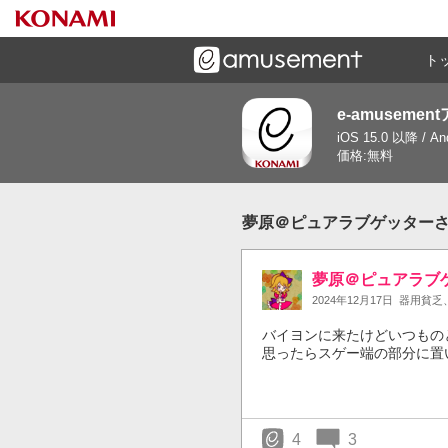
ト
e-amusemen
ーズメントゲームと連携したコミュニケーションアプリで
iOS 15.0 以降 / A
す
価格:無料
夢原＠ピュアラブゲッターさん
夢原＠ピュアラブ
2024年12月17日
器用貧乏
バイヨンに来たけどいつもの
思ったらスゲー端の部分に置
4
3