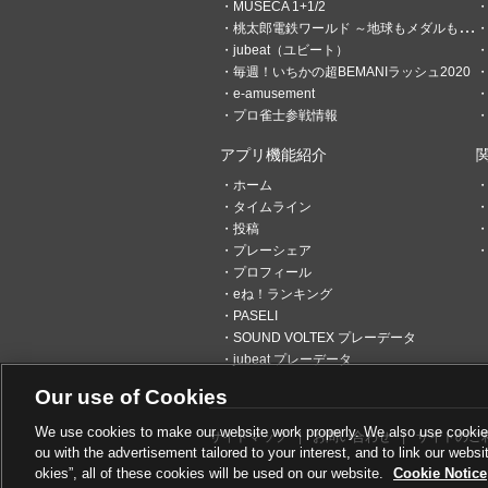
MUSECA 1+1/2
桃太郎電鉄ワールド ～地球もメダルもまわってる！～
jubeat（ユビート）
毎週！いちかの超BEMANIラッシュ2020
e-amusement
プロ雀士参戦情報
アプリ機能紹介
ホーム
タイムライン
2
0
投稿
プレーシェア
プロフィール
エルレス
eね！ランキング
2ヶ月前
声優ネタが無い。何
PASELI
バイヨン行ってもやらなくな
SOUND VOLTEX プレーデータ
ん。
jubeat プレーデータ
Our use of Cookies
6
1
We use cookies to make our website work properly. We also use cookies t
サイトマップ
お問い合わせ
サイトのご
ou with the advertisement tailored to your interest, and to link our websi
caruku
okies”, all of these cookies will be used on our website.
Cookie Notice
3ヶ月前
DDR旧作勢です