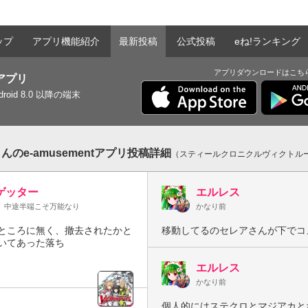
ップ
アプリ機能紹介
最新投稿
公式投稿
eね!ランキング
アプリダウンロードはこち
tアプリ
ndroid 8.0 以降の端末
のe-amusementアプリ投稿詳細
（スティールクロニクルヴィクトル
ゲッター
エルレス
、中途半端こそ万能なり
かなり前
ところに無く、撤去されたかと
移動してるのセレアさんが下でコ
いてあった落ち
エルレス
かなり前
個人的にはステクロとマジアカと