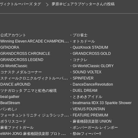
ヴィクトルーパーズ タグ
夢原＠ピュアラブゲッターさんの投稿
ンに、ありがとう
公式アカウント
プロ雀士
Winning Eleven ARCADE CHAMPIONSHIP
オトカドール
GITADORA
QuizKnock STADIUM
GRANDCROSS CHRONICLE
GRANDCROSS GOLD
GRANDCROSS LEGEND
コナクレ
GI-WorldClassic
GI-WorldClassic GLORY
コナステ メダルコーナー
SOUND VOLTEX
スティールクロニクルヴィクトルーパーズ
SPINFEVER
DANCE aROUND
DanceDanceRevolution
ツナガロッタ アニマと虹色の秘境
DUEL DREAM
beat gather
ときめきアイドル
BeatStream
beatmania IIDX 33 Sparkle Shower
バンめし♪
VENUS FOUNTAIN
フォーチュントリニティ ジュラシックトレジャー
FEATURE PREMIUM
ポラリスコード
麻雀格闘倶楽部 UNION
麻雀ファイトガール
ボンバーガール レインボー
eMAH-JONG 麻雀格闘倶楽部 プロトーナメント
祭deフィーバー!!