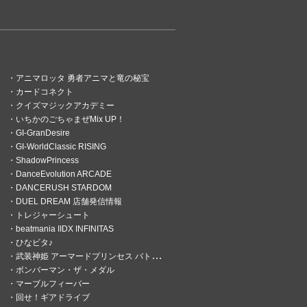
アニマロッタ 勇者アニマと竜の秘宝
カードコネクト
クイズマジックアカデミー
いちかのごちゃまぜMix UP！
GI-GranDesire
GI-WorldClassic RISING
ShadowPrincess
DanceEvolution ARCADE
DANCERUSH STARDOM
DUEL DREAM 店舗発信情報
トレジャーシュート
beatmania IIDX INFINITAS
ひなビタ♪
武装神姫 アーマードプリンセス バトルコンダクター
ボンバーマン・ザ・メダル
マーブルフィーバー
回せ！ギアドライブ