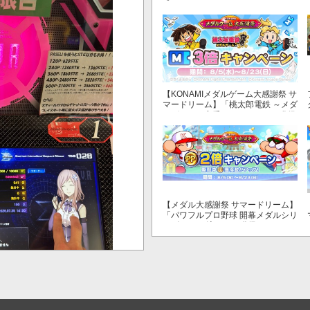
式リリース！
【KONAMIメダルゲーム大感謝祭 サ
マードリーム】「桃太郎電鉄 ～メダ
ルゲームも定番！～」でマイル獲得
数が3倍！
【メダル大感謝祭 サマードリーム】
「パワフルプロ野球 開幕メダルシリ
ーズ！ 二刀流！」で獲得できるPP
が2倍！