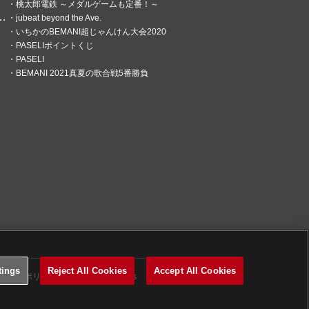
桃太郎電鉄 ～メダルゲームも定番！～
jubeat beyond the Ave.
いちかのBEMANI超じゃんけん大会2020
PASELIポイントくじ
PASELI
BEMANI 2021真夏の歌合戦5番勝負
tings
Reject All Cookies
Accept All Cookies
関するポリシー
Cookies Settings