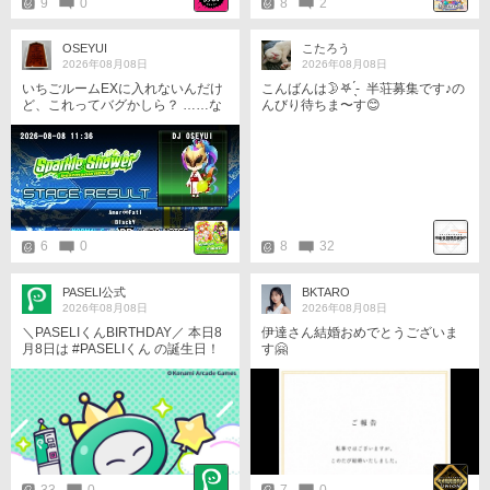
9
0
8
2
OSEYUI
こたろう
2026年08月08日
2026年08月08日
いちごルームEXに入れないんだけ
こんばんは🌛𖤐 ̖́-‬ ︎ 半荘募集です♪の
ど、これってバグかしら？ ……な
んびり待ちま〜す😊
どと考えていたのですが、自分が
謎解きをやってなくていちごルー
ム終わってなかったのが原因でし
たw 他責ｲｸﾅｲ!!(⁠・⁠∀⁠・⁠)
6
0
8
32
PASELI公式
BKTARO
2026年08月08日
2026年08月08日
＼PASELIくんBIRTHDAY／ 本日8
伊達さん結婚おめでとうございま
月8日は #PASELIくん の誕生日！
す🤗
ユーザーさん！いつもありがと
う！ 誕生日を記念して、壁紙を配
布中！ ぜひ、チェックしてみて
ね！ https://p.eagate.573.jp/game/
paseli/paseli-kun/comic/archive/09
7.html #PASELIくんのPaySmartEn
joyLife #パセリくん
33
0
7
0