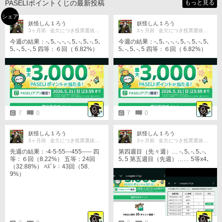
PASELIポイントくじの最新投稿
もっと見る
シェア
妖怪しん１ろう
妖怪しん１ろう
3ヶ月前
金欠につき投票選抜戦期間中は休麻格
3ヶ月前
金欠につき投票選抜戦期間中は休麻格
今週の結果：-､5､-､-､-､5､-､5､-､5､
今週の結果：-､5､-､-､-､5､-､5､-､5､
5､-､5､-､5 四等：６回（ 6.82%）
5､-､5､-､5 四等：６回（ 6.82%）
五等：31回（35.23%） ﾊｽﾞﾚ：51
五等：31回（35.23%） ﾊｽﾞﾚ：51
回（57.95%）
回（57.95%）
7
0
7
0
妖怪しん１ろう
妖怪しん１ろう
3ヶ月前
金欠につき投票選抜戦期間中は休麻格
3ヶ月前
金欠につき投票選抜戦期間中は休麻格
先週の結果：-4-5-55---455----- 四
第四週目（先々週）… -､5､-､5､-､
等：６回（8.22%） 五等：24回
5､5 第五週目（先週）…… 5等x4､
（32.88%） ﾊｽﾞﾚ：43回（58.
はずれx6､-､5､-､4､-､- 第六週目
9%）
（今週）…… -､-､-､-､-､-､-､5 四等
４回（ 7.27%） 五等19回（39.5
5%） ﾊｽﾞﾚ32回（58.18%）