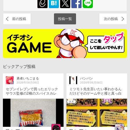
前の投稿
投稿一覧
次の投稿
ピックアップ投稿
勇者いちごまる
バンバン
2026年08月08日
2026年08月08日
セブンイレブンで買ったエリック
ミツモト先生言いたい事わかるん
サウス監修の2種のスパイスカレ
だけどそのゲーム中と撥と真っ白
ー・はちみつバターチキン＆キー
の牌の内2種類ポンすると途端に残
マも、焼きとうもろこし󾁊パン(香
りの1種類が河に全く流れなくなる
ばし醤油)も、すげえうめェェェェ
んだよな🧐
ェェェェッ！！