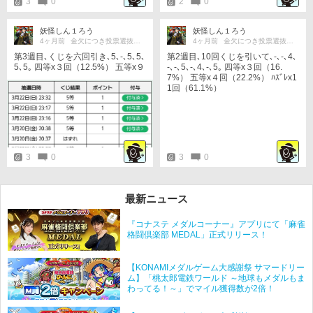
3
0
2
0
妖怪しん１ろう
妖怪しん１ろう
4ヶ月前
金欠につき投票選抜戦期間中は休麻格
4ヶ月前
金欠につき投票選抜戦期間中は休麻格
第3週目､くじを六回引き､5､-､5､5､
第2週目､10回くじを引いて､-､-､4､
5､5｡ 四等x３回（12.5%） 五等x９
-､-､5､-､4､-､5｡ 四等x３回（16.
回（37.5%） ﾊｽﾞﾚx12回（50%）
7%） 五等x４回（22.2%） ﾊｽﾞﾚx1
1回（61.1%）
3
0
3
0
最新ニュース
『コナステ メダルコーナー』アプリにて「麻雀
格闘倶楽部 MEDAL」正式リリース！
【KONAMIメダルゲーム大感謝祭 サマードリー
ム】「桃太郎電鉄ワールド ～地球もメダルもま
わってる！～」でマイル獲得数が2倍！