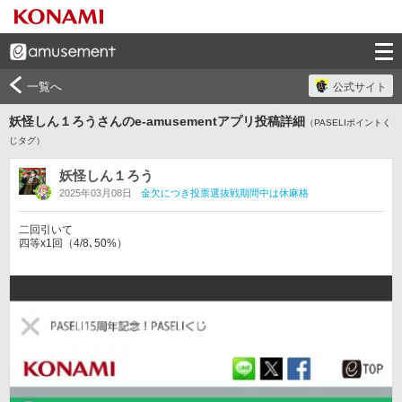
一覧へ
公式サイト
妖怪しん１ろうさんのe-amusementアプリ投稿詳細
（PASELIポイントく
じタグ）
妖怪しん１ろう
2025年03月08日
金欠につき投票選抜戦期間中は休麻格
二回引いて

四等x1回（4/8､50%）
