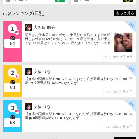
eね!ランキング(日別)
もっと見る
大久保 朋美
1
明日はお仕事前12時10分から東風戦に参戦します🧸󾬏 明
日もお仕事前12時10分くらいから東風と三麻に参戦予定
84
です󾠔󾭠 お昼はマッチング狙い目だよ〜󾍘みんな狙ってね
󾬌️ 󾕆⇨ https://ameblo.jp/tomotanyao/ #麻雀格闘倶楽部 #投
票選抜戦2026 #ともたんファミリー
2026年08月07日
安藤 りな
2
【麻雀格闘倶楽部 UNION】 ＆りなたんず 投票選抜戦Day.25 22:55- 三
麻󾆽 #投票選抜戦2026 #りなたんず
63
2026年08月06日
安藤 りな
3
【麻雀格闘倶楽部 UNION】 ＆りなたんず 投票選抜戦Day.26 19:40- 東
風🌪️ #投票選抜戦2026 #りなたんず
53
2026年08月07日