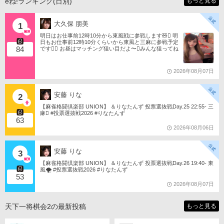
eね!ランキング(日別)
もっと見る
大久保 朋美
1
明日はお仕事前12時10分から東風戦に参戦します🧸󾬏 明
日もお仕事前12時10分くらいから東風と三麻に参戦予定
84
です󾠔󾭠 お昼はマッチング狙い目だよ〜󾍘みんな狙ってね
󾬌️ 󾕆⇨ https://ameblo.jp/tomotanyao/ #麻雀格闘倶楽部 #投
票選抜戦2026 #ともたんファミリー
2026年08月07日
安藤 りな
2
【麻雀格闘倶楽部 UNION】 ＆りなたんず 投票選抜戦Day.25 22:55- 三
麻󾆽 #投票選抜戦2026 #りなたんず
63
2026年08月06日
安藤 りな
3
【麻雀格闘倶楽部 UNION】 ＆りなたんず 投票選抜戦Day.26 19:40- 東
風🌪️ #投票選抜戦2026 #りなたんず
53
2026年08月07日
天下一将棋会2の最新投稿
もっと見る