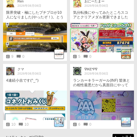
Ren
おにーたまー
2026年08月08日
2026年08月08日
限界突破・極にしたプチプロが10
気分転換にやってみたところスコ
人になりました(やったぞ！)。とう
アとクリアメダル更新できました
とう10人になったんかぁ。(しみじ
何とか銅★から銀☆になりました
み)
9
0
5
0
クマ
∇IKE*P∇
2026年08月08日
2026年08月08日
4連続小吉です(^_^)
ランカーキラーガール(INF) 筐体と
の相性最悪だから真面目にやって
ません。
10
10
6
0