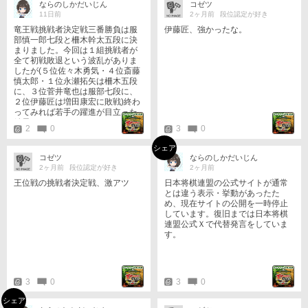
ならのしかだいじん
コゼツ
11日前
2ヶ月前
段位認定が好き
竜王戦挑戦者決定戦三番勝負は服
伊藤匠、強かったな。
部慎一郎七段と柵木幹太五段に決
まりました。今回は１組挑戦者が
全て初戦敗退という波乱がありま
したが(５位佐々木勇気・４位斎藤
慎太郎・１位永瀬拓矢は柵木五段
に、３位菅井竜也は服部七段に、
２位伊藤匠は増田康宏に敗戦)終わ
ってみれば若手の躍進が目立った
結果になりました。
2
0
3
0
シェア
コゼツ
ならのしかだいじん
2ヶ月前
段位認定が好き
2ヶ月前
王位戦の挑戦者決定戦、激アツ
日本将棋連盟の公式サイトが通常
とは違う表示・挙動があったた
め、現在サイトの公開を一時停止
しています。復旧までは日本将棋
連盟公式Ｘで代替発言をしていま
す。
3
0
3
0
シェア