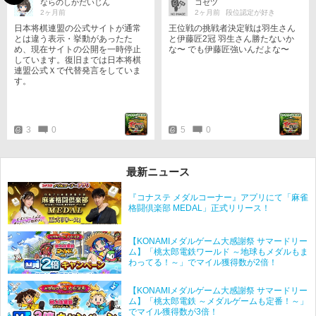
ならのしかだいじん
コゼツ
2ヶ月前
2ヶ月前
段位認定が好き
日本将棋連盟の公式サイトが通常
王位戦の挑戦者決定戦は羽生さん
とは違う表示・挙動があったた
と伊藤匠2冠 羽生さん勝たないか
め、現在サイトの公開を一時停止
な〜 でも伊藤匠強いんだよな〜
しています。復旧までは日本将棋
連盟公式Ｘで代替発言をしていま
す。
3
0
5
0
最新ニュース
『コナステ メダルコーナー』アプリにて「麻雀
格闘倶楽部 MEDAL」正式リリース！
【KONAMIメダルゲーム大感謝祭 サマードリー
ム】「桃太郎電鉄ワールド ～地球もメダルもま
わってる！～」でマイル獲得数が2倍！
【KONAMIメダルゲーム大感謝祭 サマードリー
ム】「桃太郎電鉄 ～メダルゲームも定番！～」
でマイル獲得数が3倍！