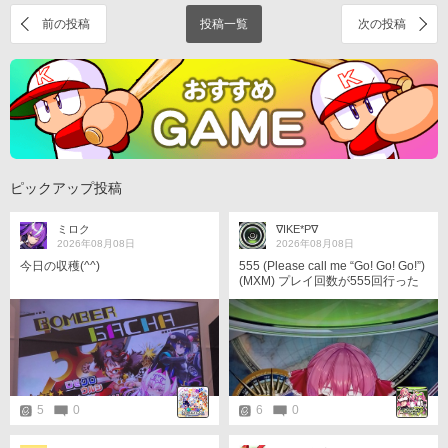
前の投稿
投稿一覧
次の投稿
ピックアップ投稿
ミロク
∇IKE*P∇
2026年08月08日
2026年08月08日
今日の収穫(^^)
555 (Please call me “Go! Go! Go!”)
(MXM) プレイ回数が555回行った
から選んだけど…もう1回やりたい
とは思えない譜面してた。(☆19.1
でもない) んまぁ、やる前から察し
てたけどな😒 絶対ラクリマの方が
簡単。
5
0
6
0