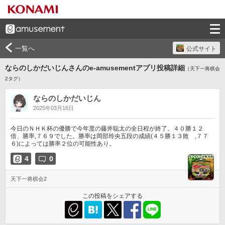
一覧へ
公式サイト
ならのしかだいじんさんのe-amusementアプリ投稿詳細
（天下一将棋会
2タグ）
ならのしかだいじん
2025年03月16日
今日のＮＨＫ杯の優勝で今年度の藤井聡太の全日程が終了。４０勝１２
倍、勝率,７６９でした。勝率は岡部玲央五段の成績(４５勝１３敗　,７７
６)によっては勝率２位の可能性あり。
4
0
天下一将棋会2
この投稿をシェアする