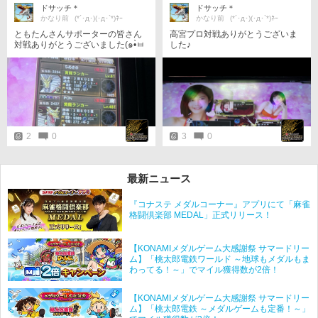
ドサッチ＊
ドサッチ＊
かなり前
(*´･д･)(･д･`*)ﾈｰ
かなり前
(*´･д･)(･д･`*)ﾈｰ
ともたんさんサポーターの皆さん
高宮プロ対戦ありがとうございま
対戦ありがとうございました(๑•̀ㅂ
した♪
•́)و
2
0
3
0
最新ニュース
『コナステ メダルコーナー』アプリにて「麻雀
格闘倶楽部 MEDAL」正式リリース！
【KONAMIメダルゲーム大感謝祭 サマードリー
ム】「桃太郎電鉄ワールド ～地球もメダルもま
わってる！～」でマイル獲得数が2倍！
【KONAMIメダルゲーム大感謝祭 サマードリー
ム】「桃太郎電鉄 ～メダルゲームも定番！～」