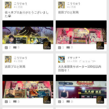
こうりゅう
こうりゅう
4ヶ月前
4ヶ月前
佐々木プロありがとうございまし
前田プロと対局
た😭
2
0
1
0
こうりゅう
ドサッチ＊
4ヶ月前
11ヶ月前
(*´･д･)(･д･`*)ﾈｰ
吉田プロと対局
大久保朋美サポーター100位以内
目指そ！
1
0
3
0