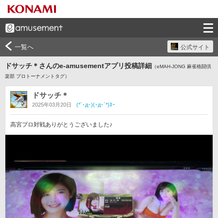
一覧へ
公式サイト
ドサッチ＊さんのe-amusementアプリ投稿詳細
（eMAH-JONG 麻雀格闘倶
楽部 プロトーナメントタグ）
ドサッチ＊
2025年03月20日
(*´･д･)(･д･`*)ﾈｰ
高宮プロ対戦ありがとうございました♪