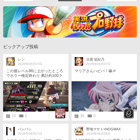
ピックアップ投稿
レン
日置 佑紀乃
2026年08月07日
2026年08月07日
この後レベル96に上がったところ
マリアさんハピバ！😁🎉
でホラー検定終わり 累計約100ク
レほどやって5000点狙えるセット
引けた回数ゼロだったので、これ
以上のスコア更新は豪運の持ち主
じゃないとワンチャンすらないと
判断して諦めました🫠 前作ランキ
ング検定でホラー検定配信された
時もスコア伸びづらい部類でした
が流石に今回ほど伸びないと言う
10
0
38
0
事はなかったので、やっぱり出題
バランス調整と言う名のナーフ入
った後の出題仕様は控えめに言っ
バンバン
野地マサト×NOGMAX
て(自主規制)
2026年08月07日
2026年08月05日