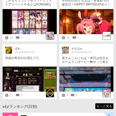
このタイミングでポップアップス
今日8月5日と言えば！芽兎めうの
トアイベントやるとはKONAMIな
誕生日！HAPPY BIRTHDAYめう！
かなか鬼ですね🧐
今年の写真の画像は『音戯探偵の
めうめう』です！【めうめうのお
祝いeね！お祝いコメント！お祝い
シェア(拡散希望)です！！！！！】
(*￣∇￣*) #ひなビタ #芽兎めう #め
うめう #芽兎めう生誕祭
10
0
32
2
ぱわ
やななω
2026年08月07日
2026年08月07日
何故か昨日のが消えてた
皆さんこんにちは！本日は自分も
ホームランダービー🏇やって来ま
した！󾌸苦手なルールですが、今回
はまぁまぁやれたかなーと思いま
す！ 国士テンパイでボンバー来た
ー！大逆転のチャンス󾌲 『来い！
はよ！ 来い！』 しかし流局🫠
11
0
8
0
eね!ランキング(日別)
もっと見る