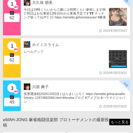
大久保 朋美
1
今日は19時くらいから三麻に２時間くらい参戦します🧸
󾬏 明日はお仕事前12時10分から東風予定です❣️❣️ マッチ
62
ング狙ってね🫶󾬍 󾕆⇨ https://ameblo.jp/tomotanyao/ #麻雀
格闘倶楽部 #投票選抜戦2026 #ともたんファミリー
2026年08月06日
ホイミスライム
1
レベルアップ
62
2026年08月06日
川原 舞子
3
投票選抜戦2026󾇟24日目 | はらまいぶろぐ https://ameblo.jp/haramai0x
0/entry-12974882066.html #Amebaブログ #アメブロ #ハラマイジャパ
49
ン
2026年08月06日
eMAH-JONG 麻雀格闘倶楽部 プロトーナメントの最新投
もっと見る
稿