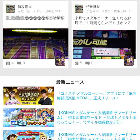
特攻隊長
特攻隊長
かなり前
メダゲー攻略とMFC を少々?
かなり前
メダゲー攻略とMFC を少々?
🈲🈲🈲🈲🈲😱😱😱😱😱㊙️㊙️㊙️㊙️㊙️
来月でメダルコーナー無くなるお
店で、１時間くらいでミリオン２
発ブチかましてきました🐎✊😤🔥🔥
🔥
4
0
5
0
最新ニュース
『コナステ メダルコーナー』アプリにて「麻雀
格闘倶楽部 MEDAL」正式リリース！
【KONAMIメダルゲーム大感謝祭 サマードリー
ム】「桃太郎電鉄ワールド ～地球もメダルもま
わってる！～」でマイル獲得数が2倍！
【KONAMIメダルゲーム大感謝祭 サマードリー
ム】「桃太郎電鉄 ～メダルゲームも定番！～」