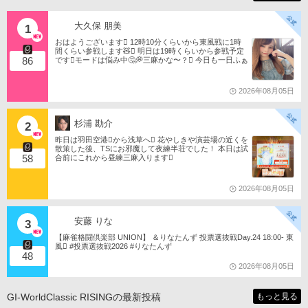
大久保 朋美
1
おはようございます󾀀️ 12時10分くらいから東風戦に1時
間くらい参戦します🧸󾬏 明日は19時くらいから参戦予定
86
です󾭨️モードは悩み中🤔💭三麻かな〜？󾠋️ 今日も一日ふぁ
いともたん󾬌️ 󾕆⇨ https://ameblo.jp/tomotanyao/ #麻雀格闘
倶楽部 #投票選抜戦2026 #ともたんファミリー
2026年08月05日
杉浦 勘介
2
昨日は羽田空港󾟩️から浅草へ󾟠 花やしきや演芸場の近くを
散策した後、TSにお邪魔して夜練半荘でした！ 本日は試
58
合前にこれから昼練三麻入ります󾠋️
2026年08月05日
安藤 りな
3
【麻雀格闘倶楽部 UNION】 ＆りなたんず 投票選抜戦Day.24 18:00- 東
風󾁃 #投票選抜戦2026 #りなたんず
48
2026年08月05日
GI-WorldClassic RISINGの最新投稿
もっと見る