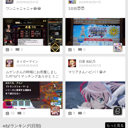
2026年08月07日
2026年08月07日
ワンニャニャニャ😂😂
1日目😇😇
8
2
5
0
タイガーマイン
日置 佑紀乃
2026年08月06日
2026年08月07日
ムゲンさんの時報にお邪魔しまし
マリアさんハピバ！😁🎉
たᡣ(ᴖꙍᴖ) マッチングありがとうご
ざいますです（´(ｪ)｀）感謝ｽﾙｱﾙ♪
#こんやのトランスフォーマー🚗³₃
🚗³₃🚗³₃🚗³₃🚗³₃
10
3
9
0
eね!ランキング(日別)
もっと見る