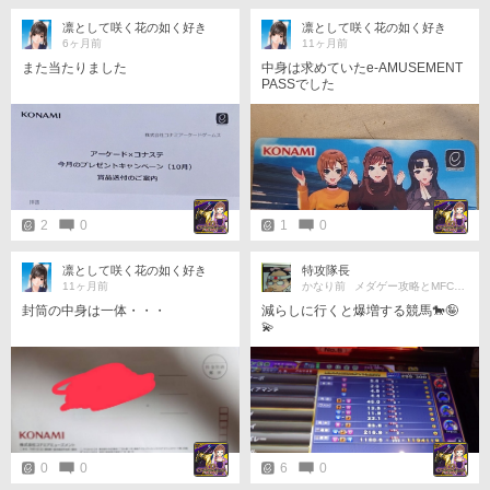
凛として咲く花の如く好き
凛として咲く花の如く好き
6ヶ月前
11ヶ月前
また当たりました
中身は求めていたe-AMUSEMENT
PASSでした
2
0
1
0
凛として咲く花の如く好き
特攻隊長
11ヶ月前
かなり前
メダゲー攻略とMFC を少々?
封筒の中身は一体・・・
減らしに行くと爆増する競馬🐎🤪
💫
0
0
6
0