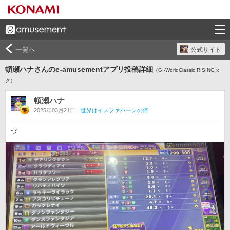
一覧へ
公式サイト
頓瀬ハナさんのe-amusementアプリ投稿詳細
（GI-WorldClassic RISINGタ
グ）
頓瀬ハナ
2025年03月21日
世界はイスファハーンの倍
づ