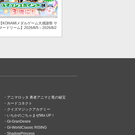
【KONAMIメダルゲーム大感謝祭 サ
マードリーム】2026/8/5～2026/8/2
3 スマッシュポイントが３倍に！
アニマロッタ 勇者アニマと竜の秘宝
カードコネクト
クイズマジックアカデミー
いちかのごちゃまぜMix UP！
GI-GranDesire
GI-WorldClassic RISING
ShadowPrincess