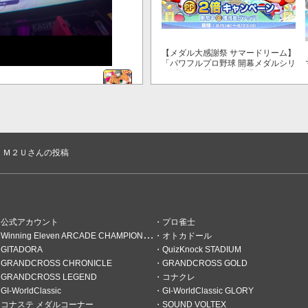
【メダル大感謝祭 サマードリーム】
「パワフルプロ野球 開幕メダルシリ
ーズ！ 二刀流！」で獲得できるPP
が2倍！
Ｍ２Ｕさんの投稿
。ずっとタブだけでもみれるの
公式アカウント
プロ雀士
Winning Eleven ARCADE CHAMPIONSHIP
オトカドール
GITADORA
QuizKnock STADIUM
エ"
GRANDCROSS CHRONICLE
GRANDCROSS GOLD
GRANDCROSS LEGEND
コナクレ
GI-WorldClassic
GI-WorldClassic GLORY
コナステ メダルコーナー
SOUND VOLTEX