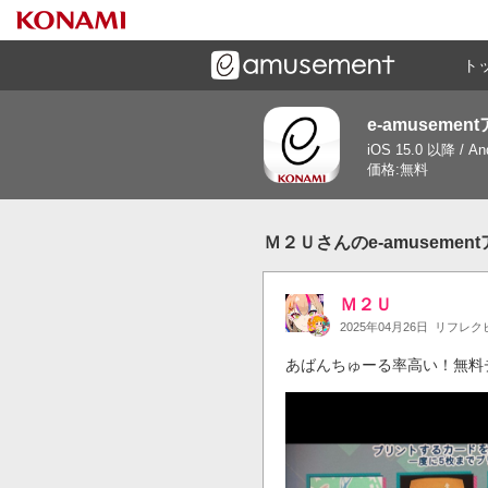
ト
e-amusemen
ーズメントゲームと連携したコミュニケーションアプリで
iOS 15.0 以降 / A
す
価格:無料
Ｍ２Ｕさんのe-amuseme
Ｍ２Ｕ
2025年04月26日
リフレク
あばんちゅーる率高い！無料