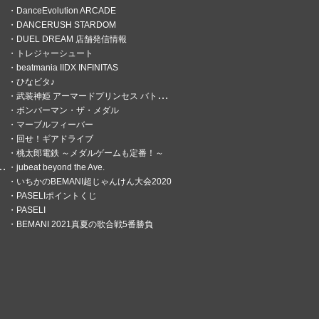
DanceEvolution ARCADE
DANCERUSH STARDOM
DUEL DREAM 店舗発信情報
トレジャーシュート
beatmania IIDX INFINITAS
ひなビタ♪
武装神姫 アーマードプリンセス バトルコンダクター
ボンバーマン・ザ・メダル
マーブルフィーバー
回せ！ギアドライブ
桃太郎電鉄 ～メダルゲームも定番！～
jubeat beyond the Ave.
いちかのBEMANI超じゃんけん大会2020
PASELIポイントくじ
PASELI
BEMANI 2021真夏の歌合戦5番勝負