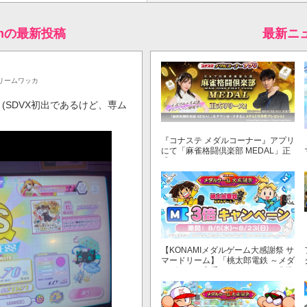
eamの最新投稿
最新ニ
リームワッカ
(SDVX初出であるけど、専ム
『コナステ メダルコーナー』アプリ
にて「麻雀格闘倶楽部 MEDAL」正
式リリース！
【KONAMIメダルゲーム大感謝祭 サ
マードリーム】「桃太郎電鉄 ～メダ
ルゲームも定番！～」でマイル獲得
数が3倍！