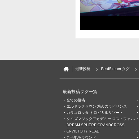
14
0
MYTH
3ヶ月前
最新投稿
BeatStream タグ
この音ゲーが1番好きだった
が嬉しい
最新投稿タグ一覧
3
0
全ての投稿
エルドラクラウン 悠久のラビリンス
KEVIN.
カラコロッタ トロピカルリゾート
4ヶ月前
jubeatまもなくヴィ"
クイズマジックアカデミー ロストファンタリウム
このタグ消さないんだな
DREAM SPHERE GRANDCROSS
GI-VICTORY ROAD
ご当地あラウンド