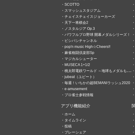
7
0
SCOTTO
スマッシュスタジアム
hitosan
チェイスチェイスジョーカーズ
6ヶ月前
beatstream勢でした
天下一将棋会2
ノスタルジア Op.3
ビースト勢のみなさん、ビー
パワフルプロ野球 開幕メダルシリーズ！
すか？(￣∀￣) 自分はSDVX
ビシバシチャンネル
ンゲキ、アーケアなどなど雑食に
pop'n music High☆Cheers!!
麻雀格闘倶楽部Sp
eAM投票
マジカルシューター
MUSECA 1+1/2
BEMANI系
桃太郎電鉄ワールド ～地球もメダルもまわってる！～
jubeat（ユビート）
他社（ナムコ、SEGA等）
毎週！いちかの超BEMANIラッシュ2020
e-amusement
他2項目
プロ雀士参戦情報
投票
アプリ機能紹介
ホーム
タイムライン
6
5
投稿
プレーシェア