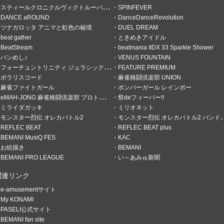
スティールクロニクルヴィクトルーパーズ
SPINFEVER
DANCE aROUND
DanceDanceRevolution
ツナガロッタ アニマと虹色の秘境
DUEL DREAM
beat gather
ときめきアイドル
BeatStream
beatmania IIDX 33 Sparkle Shower
ストの無い今、音ゲーやってま
バンめし♪
VENUS FOUNTAIN
、IIDX、ポップン、ピグロス、オ
フォーチュントリニティ ジュラシックトレジャー
FEATURE PREMIUM
なりました´д` ;
ポラリスコード
麻雀格闘倶楽部 UNION
麻雀ファイトガール
ボンバーガール レインボー
終了
eMAH-JONG 麻雀格闘倶楽部 プロトーナメント
祭deフィーバー!!
ミライダガッキ
ミリオネット
モンスター烈伝 オレカバトル2
モンスター烈伝 オレカバトル2 パンドラのメダル
REFLEC BEAT
REFLEC BEAT plus
BEMANI MusiQ FES
KAC
お絵描き
BEMANI
の選択肢あり
BEMANI PRO LEAGUE
い～あみゅ新聞
結果を見る
関連リンク
e-amusementサイト
My KONAMI
PASELI公式サイト
BEMANI fan site