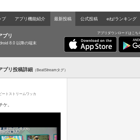
ップ
アプリ機能紹介
最新投稿
公式投稿
eね!ランキング
アプリダウンロードはこち
tアプリ
ndroid 8.0 以降の端末
ntアプリ投稿詳細
（BeatStreamタグ）
ビートストリームワッカ
チケ。