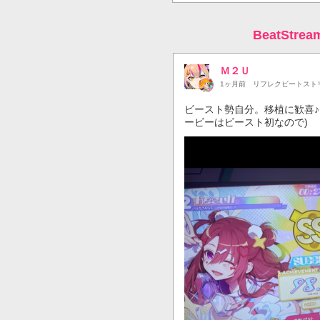
BeatStr
Ｍ２Ｕ
1ヶ月前
リフレクビートスト
ビースト勢自分。移植に歓喜♪ 
ービーはビースト初なので)