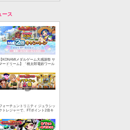
ュース
【KONAMIメダルゲーム大感謝祭 サ
マードリーム】「桃太郎電鉄ワール
ド ～地球もメダルもまわってる！
～」でマイル獲得数が2倍！
フォーチュントリニティ ジュラシッ
クトレジャーで、FTポイント2倍キ
ャンペーン開始！