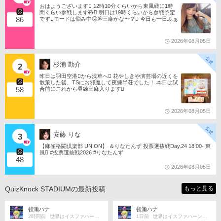
おはようございます󾀀️ 12時10分くらいから東風戦に1時
間くらい参戦します🧸󾬏 明日は19時くらいから参戦予定
86
です󾭨️モードは悩み中🤔💭三麻かな〜？󾠋️ 今日も一日ふぁ
いともたん󾬌️ 󾕆⇨ https://ameblo.jp/tomotanyao/ #麻雀格闘
倶楽部 #投票選抜戦2026 #ともたんファミリー
2026年08月05日
杉浦 勘介
2
昨日は羽田空港󾟩️から浅草へ󾟠 花やしきや演芸場の近くを
散策した後、TSにお邪魔して夜練半荘でした！ 本日は試
58
合前にこれから昼練三麻入ります󾠋️
2026年08月05日
安藤 りな
3
【麻雀格闘倶楽部 UNION】 ＆りなたんず 投票選抜戦Day.24 18:00- 東
風󾁃 #投票選抜戦2026 #りなたんず
48
2026年08月05日
QuizKnock STADIUMの最新投稿
もっと見る
頓瀬ハナ
頓瀬ハナ
2時間前
世界はイスファハーンの倍
1日前
世界はイスファハーンの倍