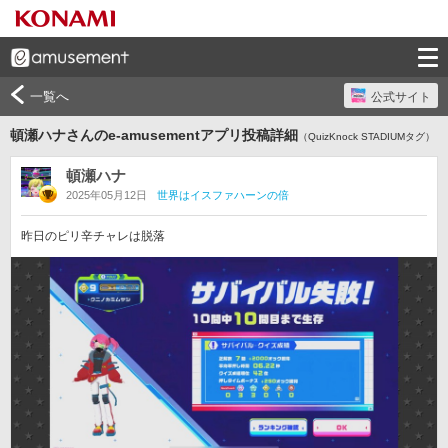
一覧へ
公式サイト
頓瀬ハナさんのe-amusementアプリ投稿詳細
（QuizKnock STADIUMタグ）
頓瀬ハナ
2025年05月12日
世界はイスファハーンの倍
昨日のピリ辛チャレは脱落