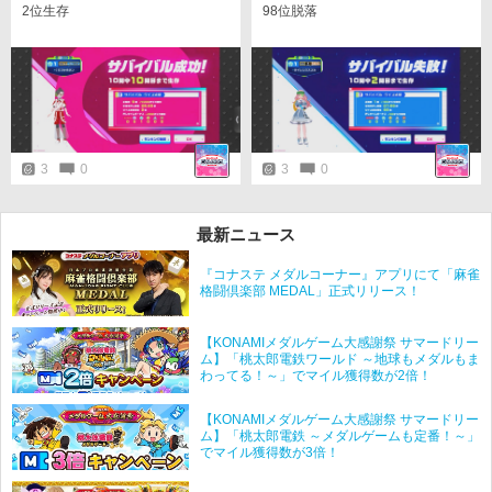
2位生存
98位脱落
3
0
3
0
最新ニュース
『コナステ メダルコーナー』アプリにて「麻雀
格闘倶楽部 MEDAL」正式リリース！
【KONAMIメダルゲーム大感謝祭 サマードリー
ム】「桃太郎電鉄ワールド ～地球もメダルもま
わってる！～」でマイル獲得数が2倍！
【KONAMIメダルゲーム大感謝祭 サマードリー
ム】「桃太郎電鉄 ～メダルゲームも定番！～」
でマイル獲得数が3倍！