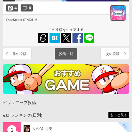
4
0
QuizKnock STADIUM
この投稿をシェアする
前の投稿
投稿一覧
次の投稿
ピックアップ投稿
eね!ランキング(日別)
もっと見る
大久保 朋美
1