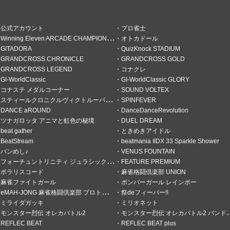
公式アカウント
プロ雀士
Winning Eleven ARCADE CHAMPIONSHIP
オトカドール
GITADORA
QuizKnock STADIUM
GRANDCROSS CHRONICLE
GRANDCROSS GOLD
の倍
GRANDCROSS LEGEND
コナクレ
GI-WorldClassic
GI-WorldClassic GLORY
コナステ メダルコーナー
SOUND VOLTEX
スティールクロニクルヴィクトルーパーズ
SPINFEVER
DANCE aROUND
DanceDanceRevolution
ツナガロッタ アニマと虹色の秘境
DUEL DREAM
beat gather
ときめきアイドル
BeatStream
beatmania IIDX 33 Sparkle Shower
バンめし♪
VENUS FOUNTAIN
フォーチュントリニティ ジュラシックトレジャー
FEATURE PREMIUM
ポラリスコード
麻雀格闘倶楽部 UNION
麻雀ファイトガール
ボンバーガール レインボー
eMAH-JONG 麻雀格闘倶楽部 プロトーナメント
祭deフィーバー!!
ミライダガッキ
ミリオネット
モンスター烈伝 オレカバトル2
モンスター烈伝 オレカバトル2 パンドラのメダル
REFLEC BEAT
REFLEC BEAT plus