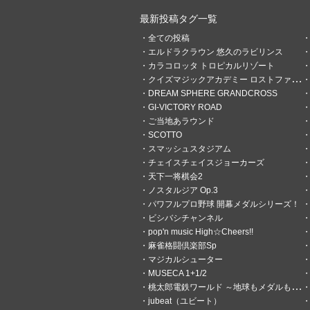
最新投稿タグ一覧
全ての投稿
1
0
エルドラクラウン 悠久のラビリンス
カラコロッタ トロピカルリゾート
頓瀬ハナ
クイズマジックアカデミー ロストファンタリウム
1日前
世界はイスファハーン
DREAM SPHERE GRANDCROSS
GI-VICTORY ROAD
フリーレンレベル2
ご当地あラウンド
SCOTTO
スマッシュスタジアム
チェイスチェイスジョーカーズ
天下一将棋会2
ノスタルジア Op.3
パワフルプロ野球 開幕メダルシリーズ！
ビシバシチャンネル
pop'n music High☆Cheers!!
麻雀格闘倶楽部Sp
マジカルシューター
MUSECA 1+1/2
桃太郎電鉄ワールド ～地球もメダルもまわってる！～
jubeat（ユビート）