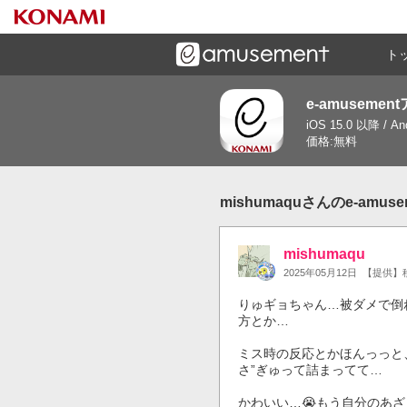
ト
e-amusemen
ーズメントゲームと連携したコミュニケーションアプリで
iOS 15.0 以降 / A
す
価格:無料
mishumaquさんのe-amu
mishumaqu
2025年05月12日
【提供】
りゅギョちゃん…被ダメで倒
方とか…

ミス時の反応とかほんっっと
さ”ぎゅって詰まってて…

かわいい…😭もう自分のあ