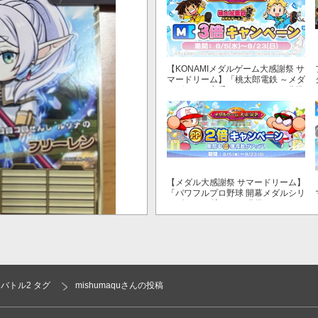
【KONAMIメダルゲーム大感謝祭 サ
マードリーム】「桃太郎電鉄 ～メダ
ルゲームも定番！～」でマイル獲得
数が3倍！
【メダル大感謝祭 サマードリーム】
「パワフルプロ野球 開幕メダルシリ
ーズ！ 二刀流！」で獲得できるPP
が2倍！
バトル2 タグ
mishumaquさんの投稿