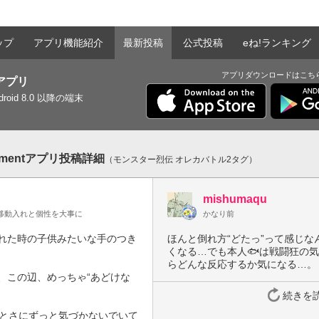
ップ
アプリ機能紹介
最新投稿
公式投稿
eね!ランキング
アプリダウンロードはこち
tアプリ
ndroid 8.0 以降の端末
sementアプリ投稿詳細
（モンスター烈伝 オレカバトル2タグ）
mishumaqu
移動入れと個性を大事に
かなり前
れた時の子供みたいな手のつき
ほんと倒れ方“どたっ”って感じ
くなる…でも本人🐟は戦闘狂の
らどんな反応するか気になる…。
、この辺、めっちゃ“あどけな
続きを
ざとさにずっと気づかないでいて