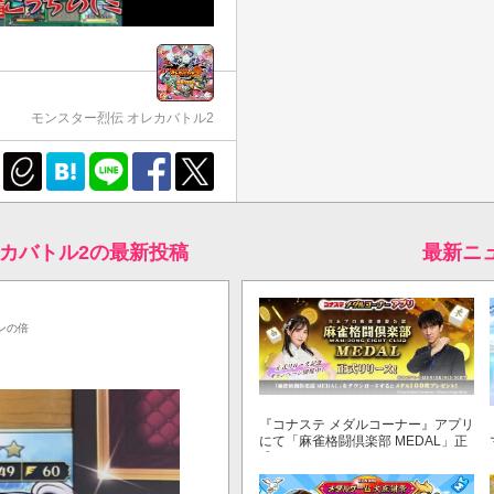
モンスター烈伝 オレカバトル2
レカバトル2の最新投稿
最新ニ
ンの倍
『コナステ メダルコーナー』アプリ
にて「麻雀格闘倶楽部 MEDAL」正
式リリース！