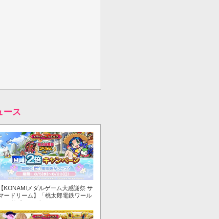
ュース
【KONAMIメダルゲーム大感謝祭 サ
マードリーム】「桃太郎電鉄ワール
ド ～地球もメダルもまわってる！
～」でマイル獲得数が2倍！