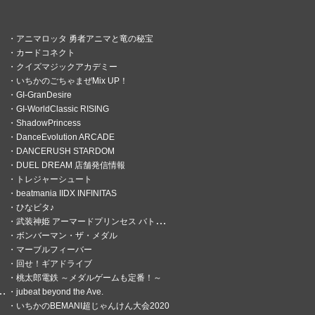
アニマロッタ 勇者アニマと竜の秘宝
カードコネクト
クイズマジックアカデミー
いちかのごちゃまぜMix UP！
GI-GranDesire
GI-WorldClassic RISING
ShadowPrincess
DanceEvolution ARCADE
DANCERUSH STARDOM
DUEL DREAM 店舗発信情報
トレジャーシュート
beatmania IIDX INFINITAS
ひなビタ♪
武装神姫 アーマードプリンセス バトルコンダクター
ボンバーマン・ザ・メダル
マーブルフィーバー
回せ！ギアドライブ
桃太郎電鉄 ～メダルゲームも定番！～
jubeat beyond the Ave.
いちかのBEMANI超じゃんけん大会2020