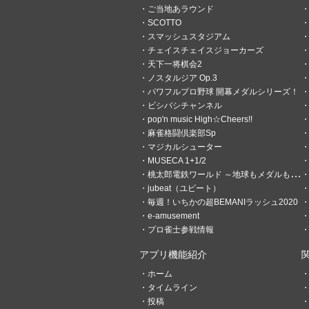
ご当地あラウンド
SCOTTO
0
0
スマッシュスタジアム
チェイスチェイスジョーカーズ
ミリエル＠オヅの理系
天下一将棋会2
2時間前
耄碌したものだ
ノスタルジア Op.3
パワフルプロ野球 開幕メダルシリーズ！
大分駅の中にあるフードコー
ビシバシチャンネル
pop'n music High☆Cheers!!
麻雀格闘倶楽部Sp
マジカルシューター
MUSECA 1+1/2
桃太郎電鉄ワールド ～地球もメダルもまわってる！～
jubeat（ユビート）
毎週！いちかの超BEMANIラッシュ2020
e-amusement
プロ雀士参戦情報
アプリ機能紹介
ホーム
タイムライン
投稿