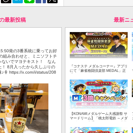
♪の最新投稿
最新ニ
。
5:50発の3番系統に乗ってお好
もの組み合わせと、ミニソフトチ
ゃないでマヨテキスト！ なん
『コナステ メダルコーナー』アプリ
！ 8月入ったから久しぶりの
にて「麻雀格闘倶楽部 MEDAL」正
s://x.com/i/status/208
式リリース！
【KONAMIメダルゲーム大感謝祭 サ
マードリーム】「桃太郎電鉄 ～メダ
ルゲームも定番！～」でマイル獲得
数が3倍！