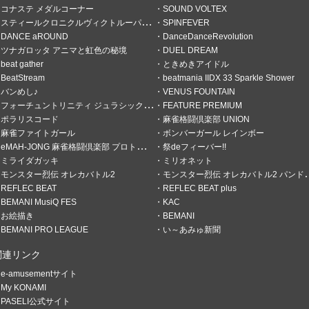
コナステ メダルコーナー
SOUND VOLTEX
スティールクロニクルヴィクトルーパーズ
SPINFEVER
DANCE aROUND
DanceDanceRevolution
ツナガロッタ アニマと虹色の秘境
DUEL DREAM
使い
beat gather
ときめきアイドル
BeatStream
beatmania IIDX 33 Sparkle Shower
バンめし♪
VENUS FOUNTAIN
トでバンめし。
フォーチュントリニティ ジュラシックトレジャー
FEATURE PREMIUM
ポラリスコード
麻雀格闘倶楽部 UNION
麻雀ファイトガール
ボンバーガール レインボー
eMAH-JONG 麻雀格闘倶楽部 プロトーナメント
祭deフィーバー!!
ミライダガッキ
ミリオネット
モンスター烈伝 オレカバトル2
モンスター烈伝 オレカバトル2 パンドラのメダル
REFLEC BEAT
REFLEC BEAT plus
BEMANI MusiQ FES
KAC
お絵描き
BEMANI
BEMANI PRO LEAGUE
い～あみゅ新聞
関連リンク
e-amusementサイト
My KONAMI
PASELI公式サイト