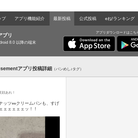
ップ
アプリ機能紹介
最新投稿
公式投稿
eね!ランキング
アプリダウンロードはこち
tアプリ
ndroid 8.0 以降の端末
sementアプリ投稿詳細
（バンめし♪タグ）
笑顔あれ！
ナッツ🥜クリームパンも、すげ
ェェェェェェッ！！