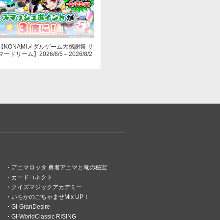
【KONAMIメダルゲーム大感謝祭 サ
マードリーム】2026/8/5～2026/8/2
3 スマッシュポイントが３倍に！
アニマロッタ 勇者アニマと竜の秘宝
カードコネクト
クイズマジックアカデミー
いちかのごちゃまぜMix UP！
GI-GranDesire
GI-WorldClassic RISING