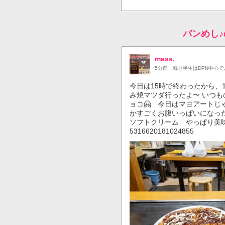
バンめし
mass.
5分前
残り半生はDPN中心で
今日は15時で終わったから、1
み焼マツダ行ったよ〜 いつ
ョコ🤗 今日はマヨアートじ
かすごくお腹いっぱいになった
ソフトクリーム やっぱり美味♪🍦 http
5316620181024855