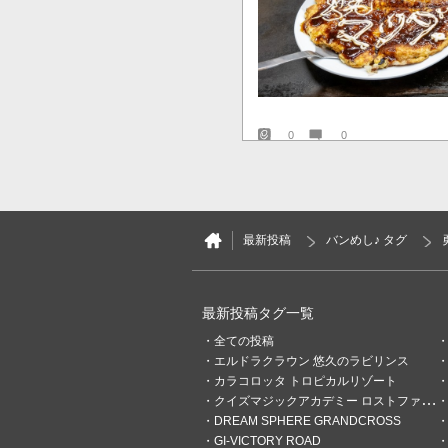
0
0
イリヤスフィール
1時間前
「ソラ」から落ちて
🍚
最新投稿
バンめし♪ タグ
最新投稿タグ一覧
全ての投稿
エルドラクラウン 悠久のラビリンス
カラコロッタ トロピカルリゾート
クイズマジックアカデミー ロストファンタリウム
DREAM SPHERE GRANDCROSS
GI-VICTORY ROAD