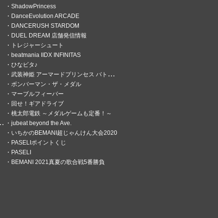
ShadowPrincess
DanceEvolution ARCADE
DANCERUSH STARDOM
DUEL DREAM 店舗発信情報
トレジャーシュート
beatmania IIDX INFINITAS
ひなビタ♪
武装神姫 アーマードプリンセス バトルコンダクター
ボンバーマン・ザ・メダル
マーブルフィーバー
回せ！ギアドライブ
桃太郎電鉄 ～メダルゲームも定番！～
jubeat beyond the Ave.
いちかのBEMANI超じゃんけん大会2020
PASELIポイントくじ
PASELI
BEMANI 2021真夏の歌合戦5番勝負