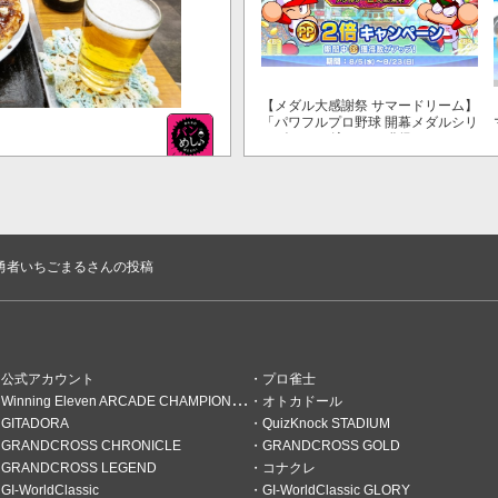
【メダル大感謝祭 サマードリーム】
「パワフルプロ野球 開幕メダルシリ
ーズ！ 二刀流！」で獲得できるPP
が2倍！
きた宇宙人。
勇者いちごまるさんの投稿
公式アカウント
プロ雀士
Winning Eleven ARCADE CHAMPIONSHIP
オトカドール
GITADORA
QuizKnock STADIUM
GRANDCROSS CHRONICLE
GRANDCROSS GOLD
GRANDCROSS LEGEND
コナクレ
GI-WorldClassic
GI-WorldClassic GLORY