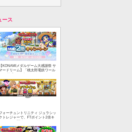
ュース
【KONAMIメダルゲーム大感謝祭 サ
マードリーム】「桃太郎電鉄ワール
ド ～地球もメダルもまわってる！
～」でマイル獲得数が2倍！
フォーチュントリニティ ジュラシッ
クトレジャーで、FTポイント2倍キ
ャンペーン開始！