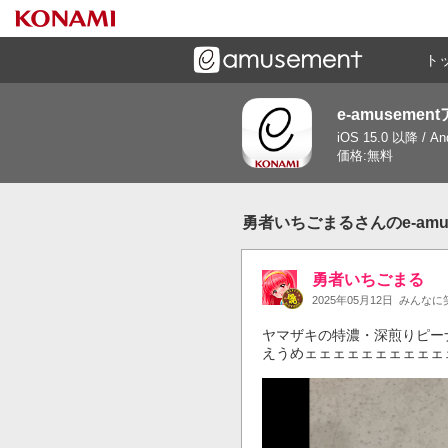
ト
e-amusemen
ーズメントゲームと連携したコミュニケーションアプリで
iOS 15.0 以降 / A
す
価格:無料
勇者いちごまるさんのe-amu
勇者いちごまる
2025年05月12日
みんなに
ヤマザキの特濃・深煎りピー
えうめェェェェェェェェェェ