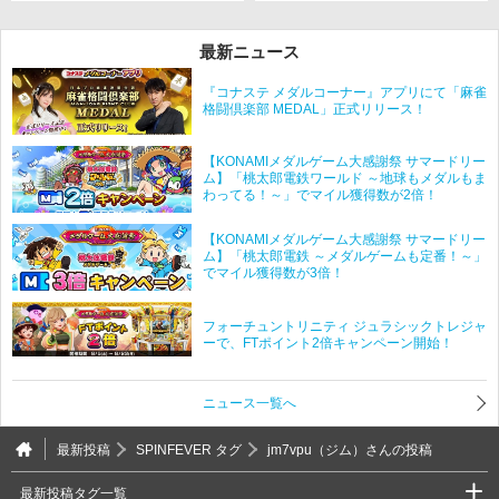
最新ニュース
『コナステ メダルコーナー』アプリにて「麻雀
格闘倶楽部 MEDAL」正式リリース！
【KONAMIメダルゲーム大感謝祭 サマードリー
ム】「桃太郎電鉄ワールド ～地球もメダルもま
わってる！～」でマイル獲得数が2倍！
【KONAMIメダルゲーム大感謝祭 サマードリー
ム】「桃太郎電鉄 ～メダルゲームも定番！～」
でマイル獲得数が3倍！
フォーチュントリニティ ジュラシックトレジャ
ーで、FTポイント2倍キャンペーン開始！
ニュース一覧へ
最新投稿
SPINFEVER タグ
jm7vpu（ジム）さんの投稿
最新投稿タグ一覧