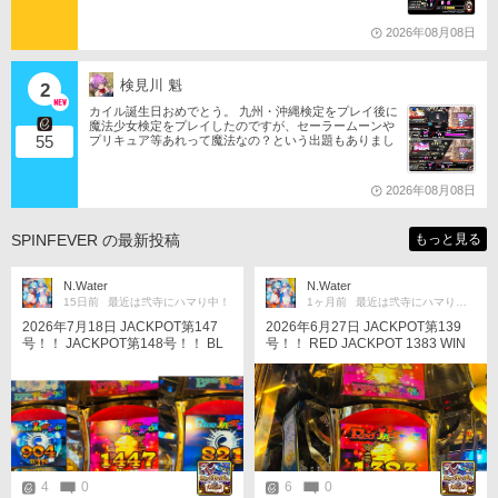
2026年08月08日
検見川 魁
2
カイル誕生日おめでとう。 九州・沖縄検定をプレイ後に
魔法少女検定をプレイしたのですが、セーラームーンや
55
プリキュア等あれって魔法なの？という出題もありまし
たね。 それならばミサの魔法物語や悠久幻想曲等からも
出題は…されるのか…な？(爆)されたら私は大喜びなの
ですが…(大爆)
2026年08月08日
SPINFEVER の最新投稿
もっと見る
N.Water
N.Water
15日前
最近は弐寺にハマり中！
1ヶ月前
最近は弐寺にハマり中！
2026年7月18日 JACKPOT第147
2026年6月27日 JACKPOT第139
号！！ JACKPOT第148号！！ BL
号！！ RED JACKPOT 1383 WIN
UE JACKPOT 904 WIN RED JACK
通常FGにてRED JPCに入りフィー
POT 1447 WIN JACKPOT第149
バールーレットはGOLD JACKPOT
号！！ JACKPOT第150号！！ BL
を指して、結果はRED JACKPOT
UE JACKPOT 821 WIN RED JACK
のほうに入りました。あるあるだ
POT 1314 WIN JACKPOT第151
けどJP取れないよりはマシですね
号！！ JACKPOT第152号！！ RE
D JACKPOT 1344 WIN BLUE JAC
KPOT 954 WIN 計6回のJACKPOT
4
0
6
0
とにかく頑張りました。メダルは