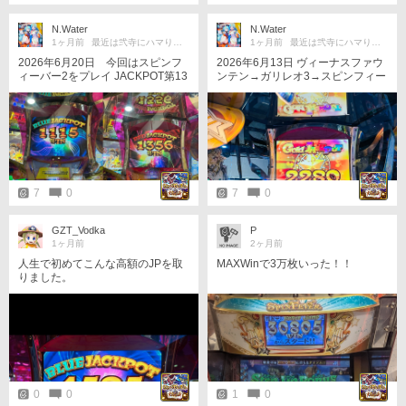
減ったけど…
N.Water
N.Water
1ヶ月前
最近は弐寺にハマり中！
1ヶ月前
最近は弐寺にハマり中！
2026年6月20日 今回はスピンフ
2026年6月13日 ヴィーナスファウ
ィーバー2をプレイ JACKPOT第13
ンテン→ガリレオ3→スピンフィー
6号！！ BLUE JACKPOT 1115 WI
バー3 JACKPOT第135号！！ GOL
N JACKPOT第137号！！ RED JA
D JACKPOT 2280 WIN 初期値UP
CKPOT 1356 WIN JACKPOT第13
のイベントで、先にREDでもBLU
8号！！ RED JACKPOT 1011 WIN
Eでもなく、ままさかのGOLD JAC
バンパーヒット3枚イベントは強
KPOTを獲得しました！！ 最後に
い！ 落ちも悪めだから777やダイ
獲得してなら7ヶ月ぶりでした！
レクト、アイテムが当たりやす
く、おかげでJACKPOT3回も当た
7
0
7
0
りました！ かなり楽しかったで
す！
GZT_Vodka
P
1ヶ月前
2ヶ月前
人生で初めてこんな高額のJPを取
MAXWinで3万枚いった！！
りました。
0
0
1
0