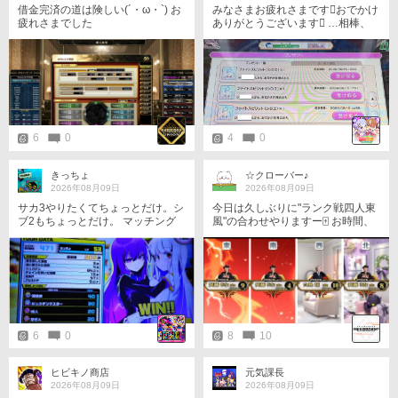
借金完済の道は険しい(´・ω・`) お
みなさまお疲れさまです󾌾おでかけ
疲れさまでした
ありがとうございます󾍘 …相棒、
いまごろ何してるかな？さみしく
て泣いてないかな？… (※ココアは
夏休み中👥🫵🕵️‍♂️👥🐖) 本日は爆裂3麻
を18回、7-7-4。 今回は日曜の日
中ということで󾀀️󾟤途中休憩(※ポッ
プン)を挟みつつ、延長18回をなん
とか投げ抜いてきました🥵󾟑️ 今回
は3つの勝ち越し󾫴️ここまで4回し
6
0
4
0
か負けてない󾫴️ﾌﾌﾌ󾆭 はーっはっは
っは󾭠いや、みなさん強振し過ぎィ
󾌺(こ、こわいよー󾆷) いいね…！面
きっちょ
☆クローバー♪
白ぇじゃん󾭠この球…󾓶打てるもん
2026年08月09日
2026年08月09日
なら打ってみやがれぃ！󾟑️(ﾊﾞ､ﾊﾞｯﾁ
サカ3やりたくてちょっとだけ。シ
今日は久しぶりに"ランク戦四人東
ｺｰｲ!です󾆷) ｶｷｰﾝ!(飛ばされちゃった
ブ2もちょっとだけ。 マッチング
風"の合わせやりますー🀄️ お時間、
よう󾆷) の、ノーチャンスだったか
ありがとうございました！ 最後に
タイミングある方は是非！🙌 20:3
らね。仕方ないね(←言い訳) イベ
した試合、デグチ戦(守)で盛大にや
0〜、21:00〜、21:30〜の3回参戦
ント卓らしく打ったり打たれた
らかしたのが最大の反省ポイン
時間になった瞬間に入ります、も
り…と、てんやわんやしてました
ト。すいませんでした。。
し同卓した際はよろしくお願いし
が、タテナオリ監督の的確な指示
ます🍀 画像は昨日フレさんで集ま
(󾆷監督「見逃してください」「次
った時のものです(⁠^⁠^⁠)✨️
に賭けます」「落ちついて、よく
見て」etc.)のおかげで要所要所を
締めることに成功😮‍󾭝 チームスロ
6
0
8
10
ーガンは『心機一転、深呼吸』で
す󾟑️ 今回もいい感じに数本柵越え
したことで、 大会スコアも 553.0
ヒビキノ商店
元気課長
になりました󾭞むんっ(󾆷監督「順調
2026年08月09日
2026年08月09日
ですよ」) ここが正念場、です