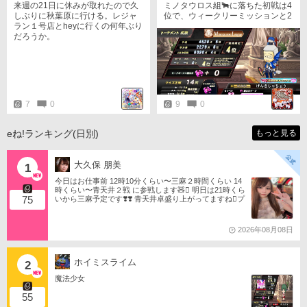
来週の21日に休みが取れたので久
ミノタウロス組🐂に落ちた初戦は4
ね…！スコア更新を狙いすぎて大
しぶりに秋葉原に行ける。レジャ
位で、ウィークリーミッションと2
振りになっちゃわないように、残
ラン１号店とheyに行くの何年ぶり
ウィークミッションの2つを達成出
りの12イニングも引き続き 爆弾 に
だろうか。
来たのは良かったですが、準決勝
気をつけて頑張りたいと思います󾌾
のグロ問ラッシュに泣かされまし
えいえいファイトー！󾭠󾆷󾍘 …相
た…。
棒。このチームの顔はお前だ
ろ…？しっかりと調整して、シー
ズン終盤までには帰ってくるんだ
ぞ…！待ってるからな、ココ
ア…！󾇐 (※ 󾟴󾆡‍♂️🕵️‍♂️󾆡‍♂️))) 👥🐖 ) 対
7
0
9
0
局ありがとうございました󾍓‍♂️
eね!ランキング(日別)
もっと見る
大久保 朋美
1
今日はお仕事前 12時10分くらい〜三麻２時間くらい 14
時くらい〜青天井２戦 に参戦します🧸󾬏 明日は21時くら
75
いから三麻予定です❣️❣️ 青天井卓盛り上がってますね󾬌️プ
ロは2戦限定ですがやってみようと思います󾍘󾠔 󾕆⇨ http
s://ameblo.jp/tomotanyao/ #麻雀格闘倶楽部 #投票選抜戦2
026 #ともたんファミリー
2026年08月08日
ホイミスライム
2
魔法少女
55