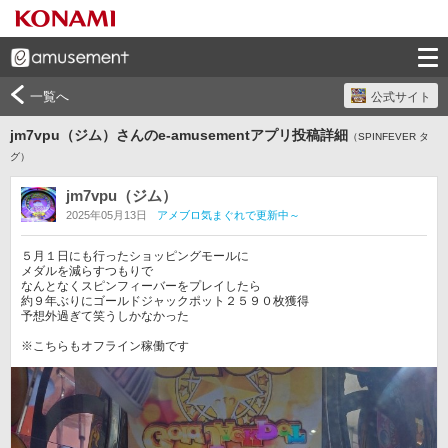
一覧へ
公式サイト
jm7vpu（ジム）さんのe-amusementアプリ投稿詳細
（SPINFEVER タ
グ）
jm7vpu（ジム）
2025年05月13日
アメブロ気まぐれで更新中～
５月１日にも行ったショッピングモールに

メダルを減らすつもりで

なんとなくスピンフィーバーをプレイしたら

約９年ぶりにゴールドジャックポット２５９０枚獲得

予想外過ぎて笑うしかなかった

※こちらもオフライン稼働です