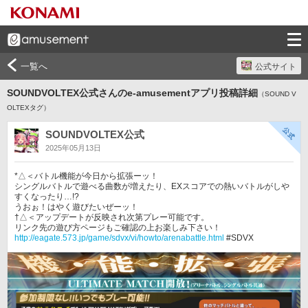
一覧へ
公式サイト
SOUNDVOLTEX公式さんのe-amusementアプリ投稿詳細
（SOUND V
OLTEXタグ）
SOUNDVOLTEX公式
2025年05月13日
*△＜バトル機能が今日から拡張ーッ！

シングルバトルで遊べる曲数が増えたり、EXスコアでの熱いバトルがしや
すくなったり…!?

うおぉ！はやく遊びたいぜーッ！

†△＜アップデートが反映され次第プレー可能です。

http://eagate.573.jp/game/sdvx/vi/howto/arenabattle.html
 #SDVX