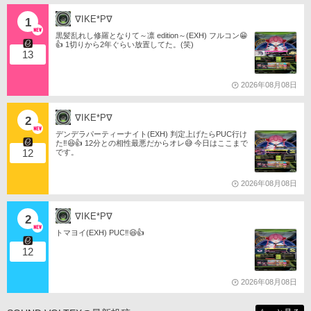
∇IKE*P∇
1
黒髪乱れし修羅となりて～凛 edition～(EXH) フルコン😁
👍 1切りから2年ぐらい放置してた。(笑)
13
2026年08月08日
∇IKE*P∇
2
デンデラパーティーナイト(EXH) 判定上げたらPUC行け
た‼️😆👍 12分との相性最悪だからオレ😅 今日はここまで
12
です。
2026年08月08日
∇IKE*P∇
2
トマヨイ(EXH) PUC‼️😆👍
12
2026年08月08日