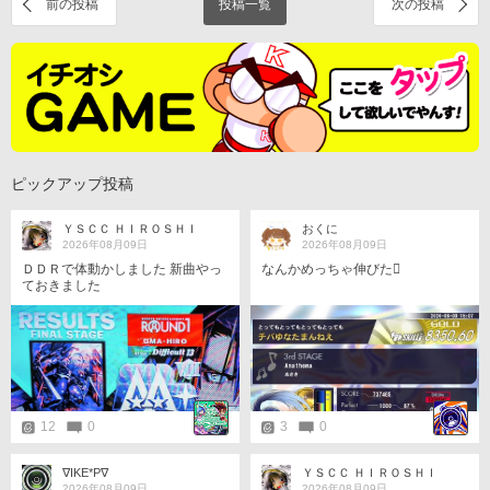
前の投稿
投稿一覧
次の投稿
ピックアップ投稿
ＹＳＣＣ ＨＩＲＯＳＨＩ
おくに
2026年08月09日
2026年08月09日
ＤＤＲで体動かしました 新曲やっ
なんかめっちゃ伸びた󾍐
ておきました
12
0
3
0
∇IKE*P∇
ＹＳＣＣ ＨＩＲＯＳＨＩ
2026年08月09日
2026年08月09日