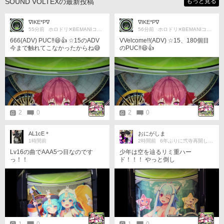
SOUND VOLTEXの最新投稿
もっと見る
∇IKE*P∇
∇IKE*P∇
55分前
ホロドリ✕BEMANIコラボ楽しみ
56分前
ホロドリ✕BEMANIコラボ楽しみ
666(ADV) PUC‼️😆👍 ☆15のADV
VVelcome!!(ADV) ☆15、180個目
今まで触れてこなかったからね😅
のPUC‼️😆👍
今日は以上です。
2
0
2
0
AL1cE＊
おにがしま
1時間前
2時間前
6年ぶりに弐寺再開しました
Lv16の曲でAAA5つ目なのです
少年は空を辿るリミ重ハー
っ！！
ド！！！ やっと倒し
た！！！！！！
1
0
1
0