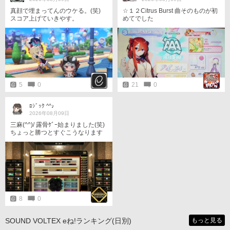
真顔で埋まってんのウケる。(笑)
☆１２Citrus Burst 曲そのものが初
スコア上げていきやす。
めてでした
5
0
21
0
ﾛｼﾞｯｸ ^^♪
2026年08月09日
三麻(^^)/ 露骨ｹﾞｰ始まりました(笑)
ちょっと勝つとすぐこうなります
よね 自分だけでなくみんなこうな
るんだから露骨ｹﾞｰ 半荘やってみ
るか 8/9
8
0
SOUND VOLTEX eね!ランキング(日別)
もっと見る