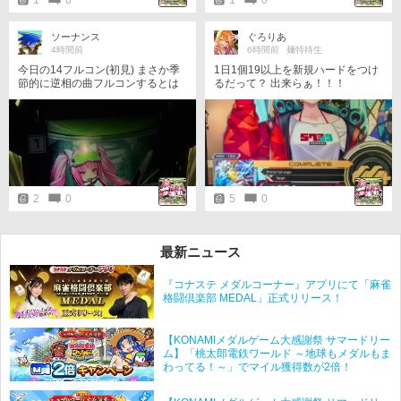
ソーナンス
ぐろりあ
4時間前
6時間前
麺特待生
今日の14フルコン(初見) まさか季
1日1個19以上を新規ハードをつけ
節的に逆相の曲フルコンするとは
るだって？ 出来らぁ！！！
2
0
5
0
最新ニュース
『コナステ メダルコーナー』アプリにて「麻雀
格闘倶楽部 MEDAL」正式リリース！
【KONAMIメダルゲーム大感謝祭 サマードリー
ム】「桃太郎電鉄ワールド ～地球もメダルもま
わってる！～」でマイル獲得数が2倍！