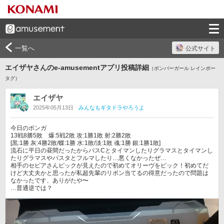
一覧へ
公式サイト
エイザヤさんのe-amusementアプリ投稿詳細
（ボンバーガール レインボー
タグ）
エイザヤ
2025年05月13日
みんなもギタドラやろうよ
今日のボンガ

13戦8勝5敗　爆:5戦2敗 攻:1勝1敗 射:2勝2敗

[黒:1勝 灰:4勝2敗/蝶:1勝 水:1敗/淡:1敗 魂:1勝 銀:1勝1敗]

流石に平日の昼間だったからパスCとタイマンしたりグラマスとタイマンし
たりグラマスやパスタとフルマしたり…悪くなかったぜ…

相手のセピアさんピックが見えたので初めてオリーヴをピック！初めてだ
けど大丈夫かと思ったが私超先輩のリボン当てるの得意だったので問題は
なかったです、ありがたや〜

…普通逆では？