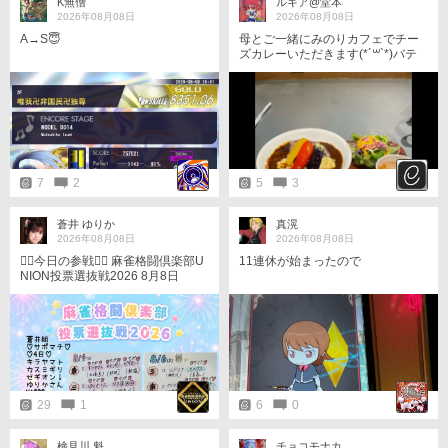
K無僧
ルキア@堂本
2026年08月08日
2026年08月08日
A→S😇
母とご一緒にみのりカフェでチー
ズカレーいただきます(*´꒳`*)バテ
はスカッとした
7
2
5
3
蒼井 ゆりか
真滉
2026年08月08日
2026年08月08日
★󾭨︎今日の参戦󾭨︎★ 麻雀格闘倶楽部U
11連休が始まったので
NION投票選抜戦2026 8月8日
（土）󾠋️17時〜東風󾠋️17時30〜三麻
★󾭨︎★󾭨︎★󾭨︎★󾭨︎★󾭨︎★ 8/4-8/7の対戦マッ
チング記録、ﾒｯｾｰｼﾞ付き画像をお
届けします󾠤 4日間で24名のサポさ
んとマッチングで会えました🥳
󾔗󾔗󾔗 ★󾭨︎★󾭨︎★󾭨︎★󾭨︎★󾭨︎★ 蒼井組 ♡サポ
マチ♡ ♡4日♡ キラヤマト カスミ
ギリ ゼギオン！ ゆりかさん MA@
29
1
6
0
@@ ニャニオー ルーシー ♡5日♡
MA@@@ あきら@ ミキT レジェ
ンド エニクス セニドクロ シンジ
検見川 魁
チョコモナカ