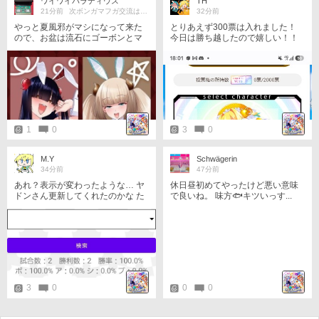
ワイワイパラディウス
TH
21分前
次ボンガマフガ交流はロゼイヨ予想!
32分前
やっと夏風邪がマシになって来た
とりあえず300票は入れました！
ので、お盆は流石にゴーボンとマ
今日は勝ち越したので嬉しい！！
フガしたい。 期間内に票どれくら
マッチングしてくれた方々には感
い取れるかに寄るけど、セピアさ
謝！！！
ん→ヒイロの順でいれまー。
1
0
3
0
M.Y
Schwägerin
34分前
47分前
あれ？表示が変わったような… ヤ
休日昼初めてやったけど悪い意味
ドンさん更新してくれたのかな た
で良いね。 味方🐟キツいっす...
だ%の内容が…
3
0
0
0