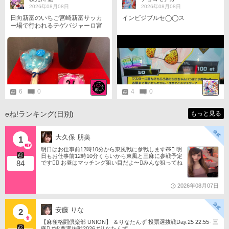
♡6日♡ エニクス 1969N フェイト
2026年08月08日
2026年08月08日
♡7日♡ フェイト MA@@@ ひな
日向新富のいちご宮崎新富サッカ
インビジブルセ◯◯ス
っくま TERRY ミツ レイ KAZU
ー場で行われるテゲバジャーロ宮
★󾭨︎★󾭨︎★󾭨︎★󾭨︎★󾭨︎★ サポーターさんに
崎vs横浜FC戦の前に百年構想リー
会えると いつも本当に嬉しいです
グ以前からお世話になった猫の手
(∩ˊ꒳ ˋ∩)･*Thank you.✿.*･ﾟ
形のアイスとイシケンカフェのア
イスコーヒーで腹ごしらえです。
イシケンカフェは今期からLサイズ
のコーヒーが出ましたね、アイス
は今年も相手チームのカラーを食
べていきます。 下の画像で問題文
6
0
4
0
にはジュビロ磐田と書いてます
が、正解のルキアン選手は横浜FC
に移籍している、おそらく今日の
eね!ランキング(日別)
もっと見る
試合にも出場すると思うので横浜F
C問と見なして乗せることにしま
した。
大久保 朋美
1
明日はお仕事前12時10分から東風戦に参戦します🧸󾬏 明
日もお仕事前12時10分くらいから東風と三麻に参戦予定
84
です󾠔󾭠 お昼はマッチング狙い目だよ〜󾍘みんな狙ってね
󾬌️ 󾕆⇨ https://ameblo.jp/tomotanyao/ #麻雀格闘倶楽部 #投
票選抜戦2026 #ともたんファミリー
2026年08月07日
安藤 りな
2
【麻雀格闘倶楽部 UNION】 ＆りなたんず 投票選抜戦Day.25 22:55- 三
麻󾆽 #投票選抜戦2026 #りなたんず