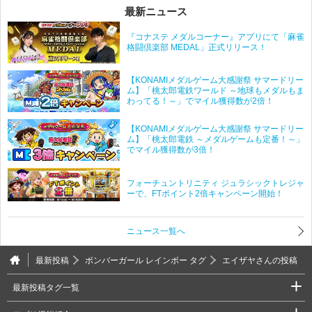
最新ニュース
『コナステ メダルコーナー』アプリにて「麻雀
格闘倶楽部 MEDAL」正式リリース！
【KONAMIメダルゲーム大感謝祭 サマードリー
ム】「桃太郎電鉄ワールド ～地球もメダルもま
わってる！～」でマイル獲得数が2倍！
【KONAMIメダルゲーム大感謝祭 サマードリー
ム】「桃太郎電鉄 ～メダルゲームも定番！～」
でマイル獲得数が3倍！
フォーチュントリニティ ジュラシックトレジャ
ーで、FTポイント2倍キャンペーン開始！
ニュース一覧へ
最新投稿
ボンバーガール レインボー タグ
エイザヤさんの投稿
最新投稿タグ一覧