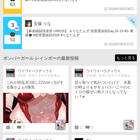
63
2026年08月06日
安藤 りな
3
【麻雀格闘倶楽部 UNION】 ＆りなたんず 投票選抜戦Day.26 19:40- 東
風🌪️ #投票選抜戦2026 #りなたんず
53
2026年08月07日
ボンバーガール レインボーの最新投稿
もっと見る
ワイワイパラディウス
ワイワイパラディウス
6分前
次ボンガマフガ交流はロゼイヨ予想!
13分前
次ボンガマフガ交流はロゼイヨ予想!
これが現役JC(但し222cmィ!)がす
切り取りで気がついたけど、水着
る腹かよぉ!(換気
の時よりもサキュバスバニーのヒ
イロの腹ぜい肉スゴくなってな
い？w
1
0
1
0