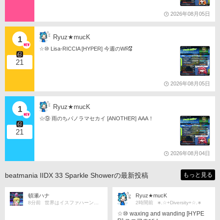
2026年08月05日
Ryuz★mucK
1
☆⑩ Lisa-RICCIA [HYPER] 今週のWR🎖️
21
2026年08月05日
Ryuz★mucK
1
☆⑨ 雨のちパノラマセカイ [ANOTHER] AAA！
21
2026年08月04日
beatmania IIDX 33 Sparkle Showerの最新投稿
もっと見る
頓瀬ハナ
Ryuz★mucK
8分前
世界はイスファハーンの倍
2時間前
∗.☆+Diversity+☆.∗
☆⑩ waxing and wanding [HYPE