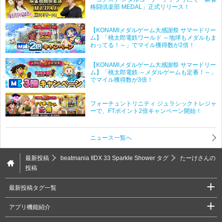
格闘倶楽部 MEDAL」正式リリース！
【KONAMIメダルゲーム大感謝祭 サマードリー
ム】「桃太郎電鉄ワールド ～地球もメダルもま
わってる！～」でマイル獲得数が2倍！
【KONAMIメダルゲーム大感謝祭 サマードリー
ム】「桃太郎電鉄 ～メダルゲームも定番！～」
でマイル獲得数が3倍！
フォーチュントリニティ ジュラシックトレジャ
ーで、FTポイント2倍キャンペーン開始！
ニュース一覧へ
最新投稿
beatmania IIDX 33 Sparkle Shower タグ
たーけさんの
投稿
最新投稿タグ一覧
アプリ機能紹介