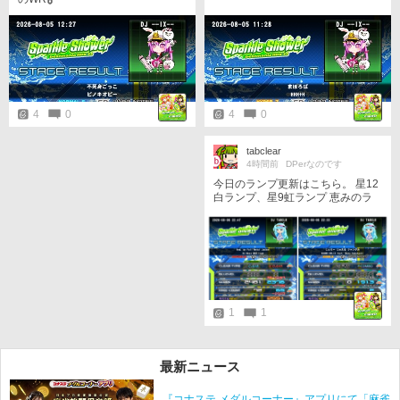
4
0
4
0
tabclear
4時間前
DPerなのです
今日のランプ更新はこちら。 星12
白ランプ、星9虹ランプ 恵みのラ
ンプじゃあw 苦手なお皿もたまに
はやらないとね！
1
1
最新ニュース
『コナステ メダルコーナー』アプリにて「麻雀