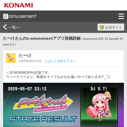
一覧へ
公式サイト
たーけさんのe-amusementアプリ投稿詳細
（beatmania IIDX 33 Sparkle Sh
owerタグ）
たーけ
2025年05月13日
しばらくお待ち下さい
☆10 NOIXIA(SPH)正規です。

ウィークリーより、鳥届きそうでなかなか遠いやつであります(^_^;)