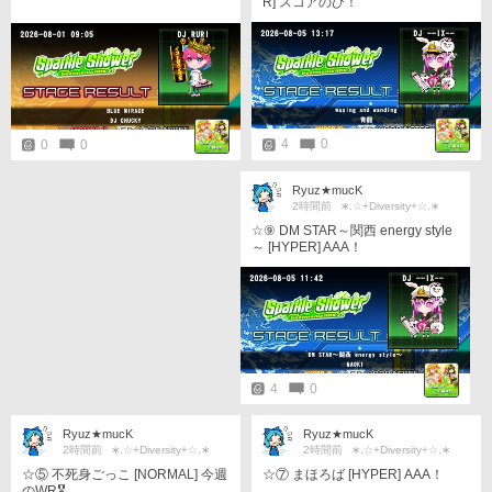
R] スコアのび！
4
0
0
0
Ryuz★mucK
2時間前
∗.☆+Diversity+☆.∗
☆⑨ DM STAR～関西 energy style
～ [HYPER] AAA！
4
0
Ryuz★mucK
Ryuz★mucK
2時間前
∗.☆+Diversity+☆.∗
2時間前
∗.☆+Diversity+☆.∗
☆⑤ 不死身ごっこ [NORMAL] 今週
☆⑦ まほろば [HYPER] AAA！
のWR🎖️