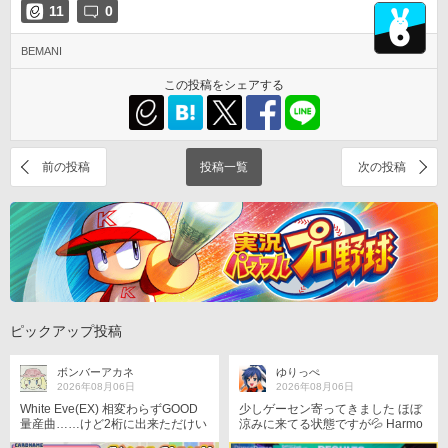
11
0
BEMANI
この投稿をシェアする
前の投稿
投稿一覧
次の投稿
ピックアップ投稿
ボンバーアカネ
ゆりっぺ
2026年08月06日
2026年08月06日
White Eve(EX) 相変わらずGOOD
少しゲーセン寄ってきました ほぼ
量産曲……けど2桁に出来ただけい
涼みに来てる状態ですが💦 Harmo
いかな
nia解禁嬉しいですね😊 後日この2