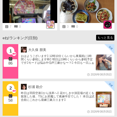
ーのはどういう了見だコラぁ♪(も
しやココアにもアルティメットフ
ォームが！？󾭠ｶﾞﾀｯ) って、マジッ
クコロシアムと協力クイズバト
ル。。🤳 協力系。。足を引っ張り
そうなのが申し訳ないのと、それ
ぞれのルール(ジョブ毎の立ち回
7
0
3
0
り？etc.)やマナー(暗黙の了解？)も
よくわかってないのがなぁ。。(と
いう理由でずっと避けてきた🐓) …
eね!ランキング(日別)
もっと見る
深夜ならばワンチャンソロプレー
狙えたりしますかね…？󾇐󾭛ｺｿｺｿ…
大久保 朋美
1
おはようございます󾀀️ 12時10分くらいから東風戦に1時
間くらい参戦します🧸󾬏 明日は19時くらいから参戦予定
86
です󾭨️モードは悩み中🤔💭三麻かな〜？󾠋️ 今日も一日ふぁ
いともたん󾬌️ 󾕆⇨ https://ameblo.jp/tomotanyao/ #麻雀格闘
倶楽部 #投票選抜戦2026 #ともたんファミリー
2026年08月05日
杉浦 勘介
2
昨日は羽田空港󾟩️から浅草へ󾟠 花やしきや演芸場の近くを
散策した後、TSにお邪魔して夜練半荘でした！ 本日は試
58
合前にこれから昼練三麻入ります󾠋️
2026年08月05日