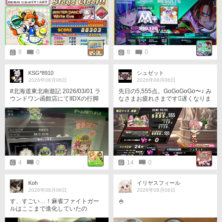
曲はフレア上げていこうと思いま
す
8
0
8
0
KSG*8910
シュゼット
2026年08月06日
2026年08月06日
#北海道東北南遊記 2026/03/01 ラ
先日の5,555点。GoGoGoGo〜♪ み
ウンドワン函館店にてIIDXの行脚
なさまお疲れさまです󾌾遅くなりま
を達成！
したが、SDVXランキング検定も
お疲れさまでした󾍘 私の最終成績
は6,666点の44位となりました󾔠 󾭃️
順 位 ま で ゾ ロ 目 🥳 笑 内心で
は、コレで66位になったら美味し
いよな🤤…って期待してたそうな
🤫笑 ・曲名とアーティストの線引
き ・policy break問 この2つがまだ
4
0
14
0
ちょっとあやしいですが、それ以
外ならば大体正解できるようにな
りました󾭞これもみなさまのおかげ
Koh
イリヤスフィール
🙂‍󾫷️ありがとうございました󾍓‍♂️ 引
2026年08月06日
2026年08月06日
き続き、アーカイブ期間中も楽し
す、すごい…！麻雀ファイトガー
🍚
ませていただこうと思います󾌾 さ
ルはここまで進化していたの
て… 『真夏の魔法少女カーニバ
か！？
ル』なのにココア🐖の姿が見えね