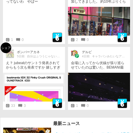
ってないわ やばー
加してきました。 約10年ぶりくら
いのサミット参戦。超久しぶりの
ライブハウス(しかも最前ブロッ
ク)。体ついていけるか不安だった
けど万全の対策をして臨んで思い
っ切り楽しんできました。 大好き
な曲や懐かしの曲を聴けてとても
楽しかったです。 最近なかなか時
間が取れなくてほとんど筐体に触
1
0
2
0
ることが出来てないけど、多分一
生好きなゲームだと思う。 beatnat
シェア
ion20周年おめでとう！！！
ボンバーアカネ
デルビ
5日前
自分はふつうじゃない異常者だった
4日前
キャラバンみたいなアラブの石油王
え？ jubeatのサントラ発表されて
会場に入ってから伏線が張り巡ら
からもう次も発表ですか 嬉しすぎ
せていたのは驚いた、BEMANI最
る しかもCD5枚組
高!
33
3
1
0
最新ニュース