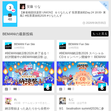
安藤 りな
3
【麻雀格闘倶楽部 UNION】 ＆りなたんず 投票選抜戦Day.24 18:00- 東
風󾁃 #投票選抜戦2026 #りなたんず
48
2026年08月05日
BEMANIの最新投稿
もっと見る
BEMANI Fan Site
BEMANI Fan Site
10時間前
10時間前
#BEMANI納涼祭2026 終了迫る！
#BEMANI納涼祭2026 スペシャル
好評開催中のBEMANI納涼祭 は、
CDキャンペーン開催中！ BEMANI
8/17 23:59まで！ 大人気の楽曲た
納涼祭に合わせてスペシャルCDキ
ちをゲットできるチャンスは後わ
ャンペーンも開催中！ イベントの
ずか！ 対象機種をプレーして、イ
新曲が入ったCDをゲットできるチ
ベント楽曲を解禁しよう！ http://e
ャンスは後わずか！ 対象機種をプ
agate.573.jp/game/bemani/noryos
レーして、CDを手に入れよう！ ht
ai2026/
tp://eagate.573.jp/game/bemani/n
oryosai2026/campaign/index.html
3
1
3
0
れ
もじ
2日前
ゲームセンター行きたい！
2日前
ほほ弐寺
納涼祭始まったあたりから全然や
8/1 beatnation summit2026に参