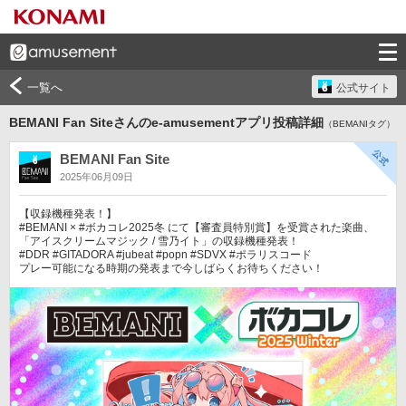
一覧へ
公式サイト
BEMANI Fan Siteさんのe-amusementアプリ投稿詳細
（BEMANIタグ）
BEMANI Fan Site
2025年06月09日
【収録機種発表！】

#BEMANI × #ボカコレ2025冬 にて【審査員特別賞】を受賞された楽曲、

「アイスクリームマジック / 雪乃イト」の収録機種発表！

#DDR #GITADORA #jubeat #popn #SDVX #ポラリスコード

プレー可能になる時期の発表まで今しばらくお待ちください！