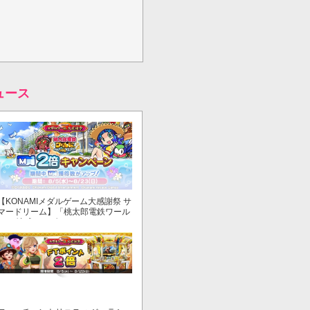
ュース
【KONAMIメダルゲーム大感謝祭 サ
マードリーム】「桃太郎電鉄ワール
ド ～地球もメダルもまわってる！
～」でマイル獲得数が2倍！