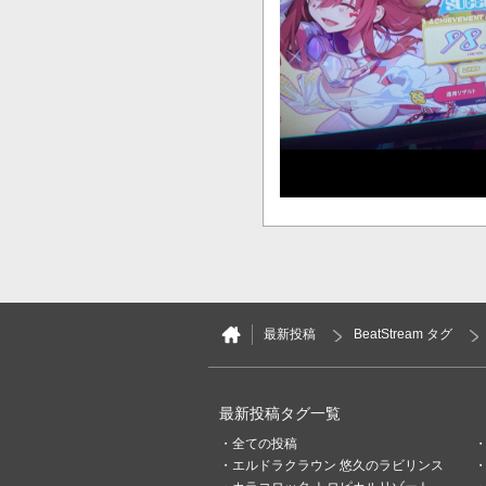
14
0
MYTH
3ヶ月前
最新投稿
BeatStream タグ
この音ゲーが1番好きだった
が嬉しい
最新投稿タグ一覧
3
0
全ての投稿
エルドラクラウン 悠久のラビリンス
KEVIN.