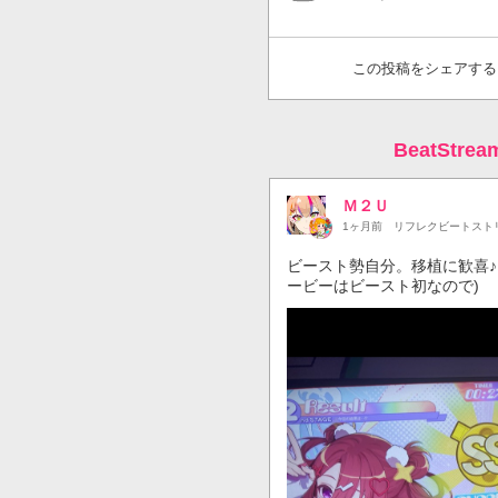
この投稿をシェアする
BeatStr
Ｍ２Ｕ
1ヶ月前
リフレクビートスト
ビースト勢自分。移植に歓喜♪ 
ービーはビースト初なので)