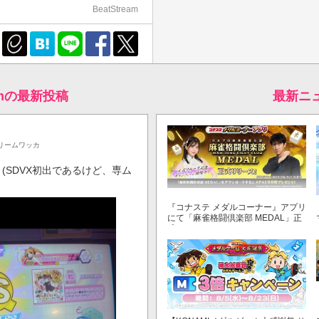
BeatStream
eamの最新投稿
最新ニ
リームワッカ
(SDVX初出であるけど、専ム
『コナステ メダルコーナー』アプリ
にて「麻雀格闘倶楽部 MEDAL」正
式リリース！