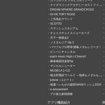
カラコロッタ トロピカルリゾート
4ヶ月前
jubeatまもなくヴィ"
クイズマジックアカデミー ロストファンタリウム
このタグ消さないんだな
DREAM SPHERE GRANDCROSS
GI-VICTORY ROAD
ご当地あラウンド
7
0
SCOTTO
スマッシュスタジアム
hitosan
チェイスチェイスジョーカーズ
6ヶ月前
beatstream勢でした
天下一将棋会2
ノスタルジア Op.3
ビースト勢のみなさん、ビー
パワフルプロ野球 開幕メダルシリーズ！
すか？(￣∀￣) 自分はSDVX
ビシバシチャンネル
ンゲキ、アーケアなどなど雑食に
pop'n music High☆Cheers!!
麻雀格闘倶楽部Sp
eAM投票
マジカルシューター
MUSECA 1+1/2
BEMANI系
桃太郎電鉄ワールド ～地球もメダルもまわってる！～
jubeat（ユビート）
他社（ナムコ、SEGA等）
毎週！いちかの超BEMANIラッシュ2020
e-amusement
他2項目
プロ雀士参戦情報
投票
アプリ機能紹介