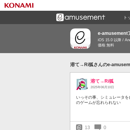
ト
e-amusemen
ーズメントゲームと連携したコミュニケーションアプリで
iOS 15.0 以降 / A
す
価格:無料
溶て→Ri狐さんのe-amuse
溶て→Ri狐
2025年06月10日
いっその事、シミュレータを
のゲームが忘れられない
13
0