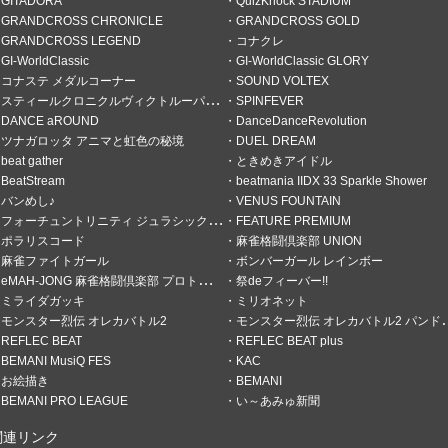
GITADORA
QuizKnock STADIUM
エ"
GRANDCROSS CHRONICLE
GRANDCROSS GOLD
GRANDCROSS LEGEND
コナクレ
GI-WorldClassic
GI-WorldClassic GLORY
コナステ メダルコーナー
SOUND VOLTEX
スティールクロニクルヴィクトルーパーズ
SPINFEVER
DANCE aROUND
DanceDanceRevolution
ツナガロッタ アニマと虹色の秘境
DUEL DREAM
beat gather
ときめきアイドル
BeatStream
beatmania IIDX 33 Sparkle Shower
ストの無い今、音ゲーやってま
バンめし♪
VENUS FOUNTAIN
、IIDX、ポップン、ピグロス、オ
フォーチュントリニティ ジュラシックトレジャー
FEATURE PREMIUM
なりました´д` ;
ポラリスコード
麻雀格闘倶楽部 UNION
麻雀ファイトガール
ボンバーガール レインボー
終了
eMAH-JONG 麻雀格闘倶楽部 プロトーナメント
祭deフィーバー!!
ミライダガッキ
ミリオネット
モンスター烈伝 オレカバトル2
モンスター烈伝 オレカバトル2 パンドラのメダル
REFLEC BEAT
REFLEC BEAT plus
BEMANI MusiQ FES
KAC
お絵描き
BEMANI
の選択肢あり
BEMANI PRO LEAGUE
い～あみゅ新聞
結果を見る
関連リンク