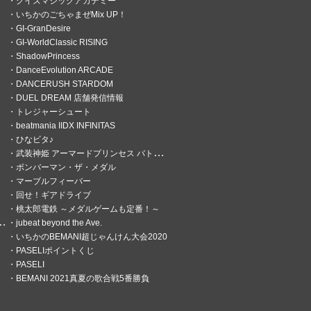
クイズマジックアカデミー
いちかのごちゃまぜMix UP！
GI-GranDesire
GI-WorldClassic RISING
ShadowPrincess
DanceEvolution ARCADE
DANCERUSH STARDOM
DUEL DREAM 店舗発信情報
トレジャーシュート
beatmania IIDX INFINITAS
ひなビタ♪
武装神姫 アーマードプリンセス バトルコンダクター
ボンバーマン・ザ・メダル
マーブルフィーバー
回せ！ギアドライブ
桃太郎電鉄 ～メダルゲームも定番！～
jubeat beyond the Ave.
いちかのBEMANI超じゃんけん大会2020
PASELIポイントくじ
PASELI
BEMANI 2021真夏の歌合戦5番勝負