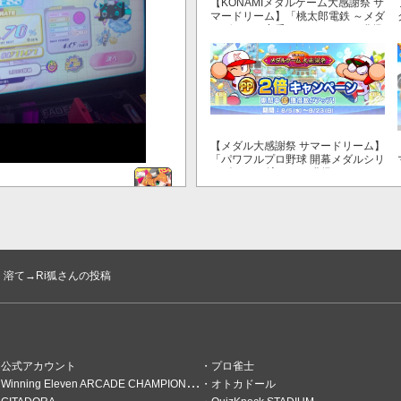
【KONAMIメダルゲーム大感謝祭 サ
マードリーム】「桃太郎電鉄 ～メダ
ルゲームも定番！～」でマイル獲得
数が3倍！
【メダル大感謝祭 サマードリーム】
「パワフルプロ野球 開幕メダルシリ
ーズ！ 二刀流！」で獲得できるPP
が2倍！
溶て→Ri狐さんの投稿
。ずっとタブだけでもみれるの
公式アカウント
プロ雀士
Winning Eleven ARCADE CHAMPIONSHIP
オトカドール