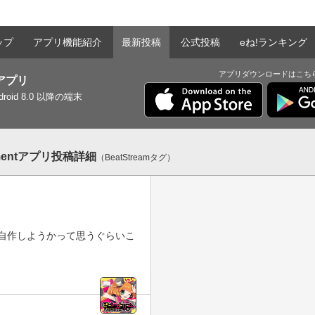
ップ
アプリ機能紹介
最新投稿
公式投稿
eね!ランキング
アプリダウンロードはこち
tアプリ
ndroid 8.0 以降の端末
mentアプリ投稿詳細
（BeatStreamタグ）
自作しようかって思うぐらいこ