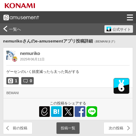
一覧へ
公式サイト
nemurikoさんのe-amusementアプリ投稿詳細
（BEMANIタグ）
nemuriko
2025年06月11日
ゲーセンのいく頻度減ったら太った気がする
1
0
BEMANI
この投稿をシェアする
前の投稿
投稿一覧
次の投稿