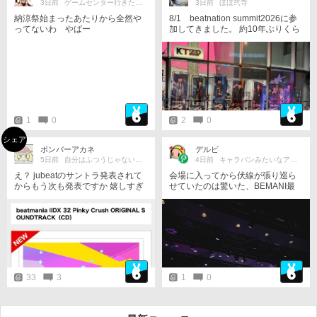
3日前
ゲームセンター行きたい！
3日前
ほほ弐寺
納涼祭始まったあたりから全然や
8/1 beatnation summit2026に参
ってないわ やばー
加してきました。 約10年ぶりくら
いのサミット参戦。超久しぶりの
ライブハウス(しかも最前ブロッ
ク)。体ついていけるか不安だった
けど万全の対策をして臨んで思い
っ切り楽しんできました。 大好き
な曲や懐かしの曲を聴けてとても
楽しかったです。 最近なかなか時
間が取れなくてほとんど筐体に触
1
0
2
0
ることが出来てないけど、多分一
生好きなゲームだと思う。 beatnat
シェア
ion20周年おめでとう！！！
ボンバーアカネ
デルビ
5日前
自分はふつうじゃない異常者だった
4日前
キャラバンみたいなアラブの石油王
え？ jubeatのサントラ発表されて
会場に入ってから伏線が張り巡ら
からもう次も発表ですか 嬉しすぎ
せていたのは驚いた、BEMANI最
る しかもCD5枚組
高!
33
3
1
0