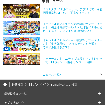
最新ニュース
『コナステ メダルコーナー』アプリにて「麻雀
格闘倶楽部 MEDAL」正式リリース！
【KONAMIメダルゲーム大感謝祭 サマードリー
ム】「桃太郎電鉄ワールド ～地球もメダルもま
わってる！～」でマイル獲得数が2倍！
【KONAMIメダルゲーム大感謝祭 サマードリー
ム】「桃太郎電鉄 ～メダルゲームも定番！～」
でマイル獲得数が3倍！
フォーチュントリニティ ジュラシックトレジャ
ーで、FTポイント2倍キャンペーン開始！
ニュース一覧へ
最新投稿
BEMANI タグ
nemurikoさんの投稿
最新投稿タグ一覧
アプリ機能紹介