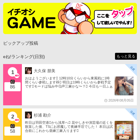
ピックアップ投稿
eね!ランキング(日別)
もっと見る
大久保 朋美
1
おはようございます󾀀️ 12時10分くらいから東風戦に1時
間くらい参戦します🧸󾬏 明日は19時くらいから参戦予定
86
です󾭨️モードは悩み中🤔💭三麻かな〜？󾠋️ 今日も一日ふぁ
いともたん󾬌️ 󾕆⇨ https://ameblo.jp/tomotanyao/ #麻雀格闘
倶楽部 #投票選抜戦2026 #ともたんファミリー
2026年08月05日
杉浦 勘介
2
昨日は羽田空港󾟩️から浅草へ󾟠 花やしきや演芸場の近くを
散策した後、TSにお邪魔して夜練半荘でした！ 本日は試
58
合前にこれから昼練三麻入ります󾠋️