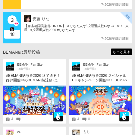
2026年08月05日
安藤 りな
3
【麻雀格闘倶楽部 UNION】 ＆りなたんず 投票選抜戦Day.24 18:00- 東
風󾁃 #投票選抜戦2026 #りなたんず
48
2026年08月05日
BEMANIの最新投稿
もっと見る
BEMANI Fan Site
BEMANI Fan Site
18時間前
18時間前
#BEMANI納涼祭2026 終了迫る！
#BEMANI納涼祭2026 スペシャル
好評開催中のBEMANI納涼祭 は、
CDキャンペーン開催中！ BEMANI
8/17 23:59まで！ 大人気の楽曲た
納涼祭に合わせてスペシャルCDキ
ちをゲットできるチャンスは後わ
ャンペーンも開催中！ イベントの
ずか！ 対象機種をプレーして、イ
新曲が入ったCDをゲットできるチ
ベント楽曲を解禁しよう！ http://e
ャンスは後わずか！ 対象機種をプ
agate.573.jp/game/bemani/noryos
レーして、CDを手に入れよう！ ht
ai2026/
tp://eagate.573.jp/game/bemani/n
oryosai2026/campaign/index.html
4
1
4
0
れ
もじ