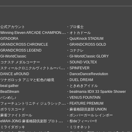
公式アカウント
プロ雀士
Winning Eleven ARCADE CHAMPIONSHIP
オトカドール
GITADORA
QuizKnock STADIUM
GRANDCROSS CHRONICLE
GRANDCROSS GOLD
GRANDCROSS LEGEND
コナクレ
GI-WorldClassic
GI-WorldClassic GLORY
コナステ メダルコーナー
SOUND VOLTEX
スティールクロニクルヴィクトルーパーズ
SPINFEVER
DANCE aROUND
DanceDanceRevolution
ツナガロッタ アニマと虹色の秘境
DUEL DREAM
beat gather
ときめきアイドル
BeatStream
beatmania IIDX 33 Sparkle Shower
バンめし♪
VENUS FOUNTAIN
フォーチュントリニティ ジュラシックトレジャー
FEATURE PREMIUM
ポラリスコード
麻雀格闘倶楽部 UNION
麻雀ファイトガール
ボンバーガール レインボー
eMAH-JONG 麻雀格闘倶楽部 プロトーナメント
祭deフィーバー!!
ミライダガッキ
ミリオネット