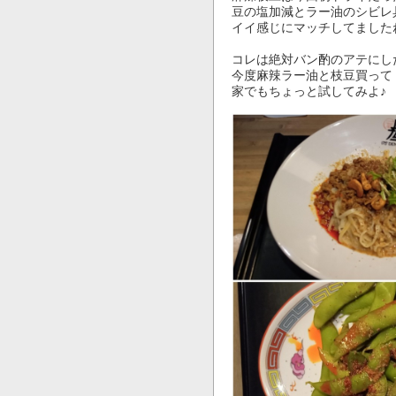
豆の塩加減とラー油のシビレ具
イイ感じにマッチしてましたねー(
コレは絶対バン酌のアテにした
今度麻辣ラー油と枝豆買って

家でもちょっと試してみよ♪