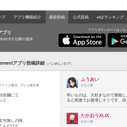
ップ
アプリ機能紹介
最新投稿
公式投稿
eね!ランキング
アプリダウンロードはこち
tアプリ
ndroid 8.0 以降の端末
sementアプリ投稿詳細
（バンめし♪タグ）
ふうあい
ラクイズ復活…アレも復活★
かなり前
担担麺にて

辛いものは、大好きなので堪能し
と

ると刺激でお腹壊しそうです…😢
たかおうXLIX
文句無しの味、

かなり前
んだけど
