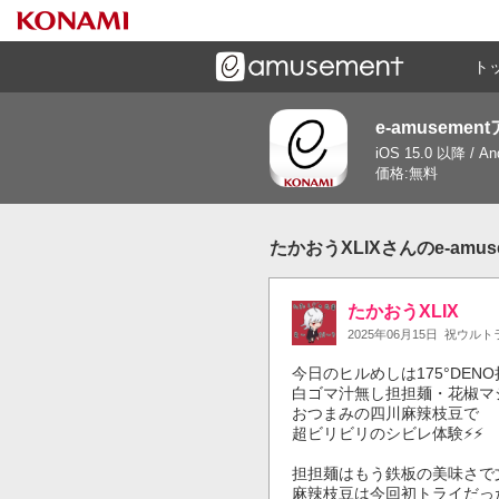
ト
e-amusemen
ーズメントゲームと連携したコミュニケーションアプリで
iOS 15.0 以降 / A
す
価格:無料
たかおうXLIXさんのe-amu
たかおうXLIX
2025年06月15日
祝ウルト
今日のヒルめしは175°DENO
白ゴマ汁無し担担麺・花椒マシ
おつまみの四川麻辣枝豆で

超ビリビリのシビレ体験⚡️⚡️

担担麺はもう鉄板の美味さで
麻辣枝豆は今回初トライだった