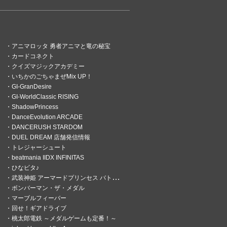
アニマロッタ 勇者アニマと竜の秘宝
カードコネクト
クイズマジックアカデミー
いちかのごちゃまぜMix UP！
GI-GranDesire
GI-WorldClassic RISING
ShadowPrincess
DanceEvolution ARCADE
DANCERUSH STARDOM
DUEL DREAM 店舗発信情報
トレジャーシュート
beatmania IIDX INFINITAS
ひなビタ♪
武装神姫 アーマードプリンセス バトルコンダクター
ボンバーマン・ザ・メダル
マーブルフィーバー
回せ！ギアドライブ
桃太郎電鉄 ～メダルゲームも定番！～