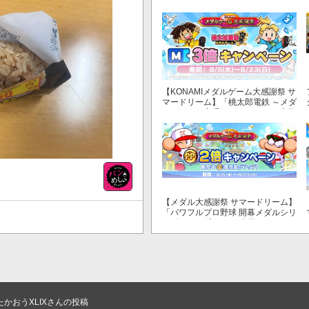
式リリース！
【KONAMIメダルゲーム大感謝祭 サ
マードリーム】「桃太郎電鉄 ～メダ
ルゲームも定番！～」でマイル獲得
数が3倍！
【メダル大感謝祭 サマードリーム】
「パワフルプロ野球 開幕メダルシリ
ーズ！ 二刀流！」で獲得できるPP
が2倍！
(45%増量)、すげえうめェェ
たかおうXLIXさんの投稿