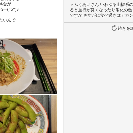
合が

＞ふうあいさん いわゆる山椒系の
^o^)v

ると血行が良くなったり消化の働
ですが さすがに食べ過ぎはアカンです
いんで

続きを