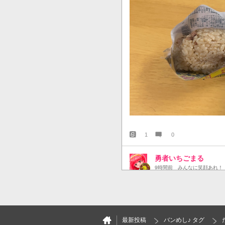
1
0
勇者いちごまる
9時間前
みんなに笑顔あれ！
ファミマのたっぷりハムサンド
ェェェェェェッ！！
最新投稿
バンめし♪ タグ