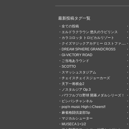
最新投稿タグ一覧
全ての投稿
エルドラクラウン 悠久のラビリンス
カラコロッタ トロピカルリゾート
クイズマジックアカデミー ロストファンタリウム
DREAM SPHERE GRANDCROSS
GI-VICTORY ROAD
ご当地あラウンド
SCOTTO
スマッシュスタジアム
チェイスチェイスジョーカーズ
天下一将棋会2
ノスタルジア Op.3
パワフルプロ野球 開幕メダルシリーズ！
ビシバシチャンネル
12
0
pop'n music High☆Cheers!!
麻雀格闘倶楽部Sp
勇者いちごまる
マジカルシューター
9時間前
みんなに笑顔あれ！
MUSECA 1+1/2