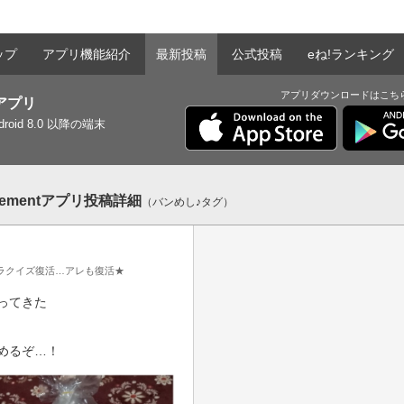
ップ
アプリ機能紹介
最新投稿
公式投稿
eね!ランキング
アプリダウンロードはこち
tアプリ
ndroid 8.0 以降の端末
sementアプリ投稿詳細
（バンめし♪タグ）
ラクイズ復活…アレも復活★
てきた

めるぞ…！