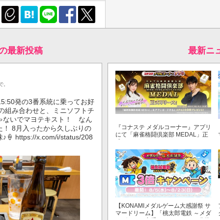
♪の最新投稿
最新ニ
で。
5:50発の3番系統に乗ってお好
もの組み合わせと、ミニソフトチ
ゃないでマヨテキスト！ なん
『コナステ メダルコーナー』アプリ
！ 8月入ったから久しぶりの
にて「麻雀格闘倶楽部 MEDAL」正
s://x.com/i/status/208
式リリース！
【KONAMIメダルゲーム大感謝祭 サ
マードリーム】「桃太郎電鉄 ～メダ