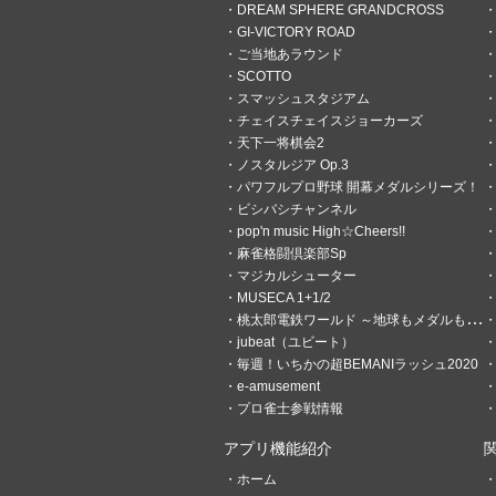
DREAM SPHERE GRANDCROSS
GI-VICTORY ROAD
ご当地あラウンド
SCOTTO
3
0
スマッシュスタジアム
チェイスチェイスジョーカーズ
ミリエル＠オヅの理系
天下一将棋会2
4時間前
耄碌したものだ
ノスタルジア Op.3
パワフルプロ野球 開幕メダルシリーズ！
大分駅の中にあるフードコー
ビシバシチャンネル
pop'n music High☆Cheers!!
麻雀格闘倶楽部Sp
マジカルシューター
MUSECA 1+1/2
桃太郎電鉄ワールド ～地球もメダルもまわってる！～
jubeat（ユビート）
毎週！いちかの超BEMANIラッシュ2020
e-amusement
プロ雀士参戦情報
アプリ機能紹介
ホーム