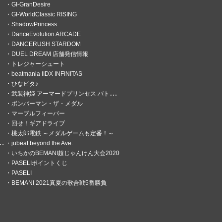
GI-GranDesire
GI-WorldClassic RISING
ShadowPrincess
DanceEvolution ARCADE
DANCERUSH STARDOM
DUEL DREAM 店舗発信情報
トレジャーシュート
beatmania IIDX INFINITAS
ひなビタ♪
武装神姫 アーマードプリンセス バトルコンダクター
ボンバーマン・ザ・メダル
マーブルフィーバー
回せ！ギアドライブ
桃太郎電鉄 ～メダルゲームも定番！～
jubeat beyond the Ave.
いちかのBEMANI超じゃんけん大会2020
PASELIポイントくじ
PASELI
BEMANI 2021真夏の歌合戦5番勝負