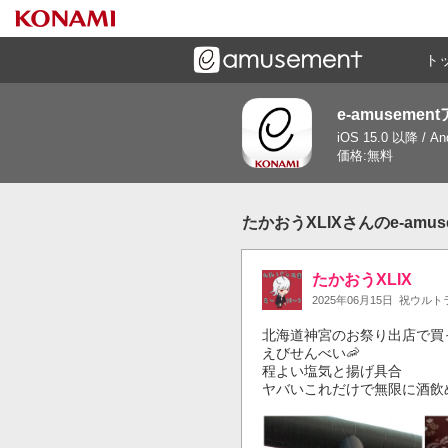
ト
e-amusemen
ーズメントゲームと連携したコミュニケーションアプリで
iOS 15.0 以降 / A
す
価格:無料
たかおうXLIXさんのe-amu
たかおうXLIX
2025年06月15日
祝ウルト
北海道神宮のお祭り出店で買っ
えびせんべい🦐

程よい塩気と揚げ具合

ヤバいこれだけで無限に酒飲