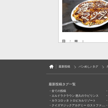
7
0
イリヤスフィール
3時間前
「ソラ」から落ちて
🍚
最新投稿
バンめし♪ タグ
最新投稿タグ一覧
全ての投稿
エルドラクラウン 悠久のラビリンス
カラコロッタ トロピカルリゾート
クイズマジックアカデミー ロストファンタリウム