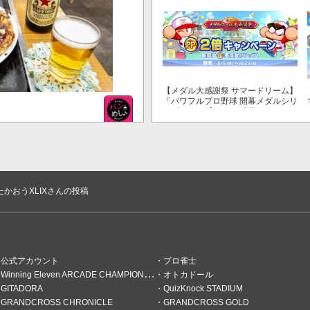
ルゲームも定番！～」でマイル獲得
数が3倍！
【メダル大感謝祭 サマードリーム】
「パワフルプロ野球 開幕メダルシリ
ーズ！ 二刀流！」で獲得できるPP
が2倍！
きた宇宙人。
たかおうXLIXさんの投稿
公式アカウント
プロ雀士
Winning Eleven ARCADE CHAMPIONSHIP
オトカドール
GITADORA
QuizKnock STADIUM
GRANDCROSS CHRONICLE
GRANDCROSS GOLD