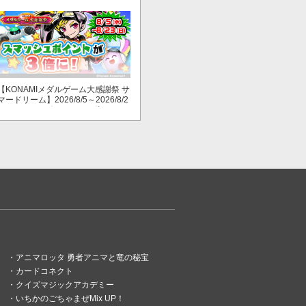
ャンペーン開始！
【KONAMIメダルゲーム大感謝祭 サ
マードリーム】2026/8/5～2026/8/2
3 スマッシュポイントが３倍に！
アニマロッタ 勇者アニマと竜の秘宝
カードコネクト
クイズマジックアカデミー
いちかのごちゃまぜMix UP！