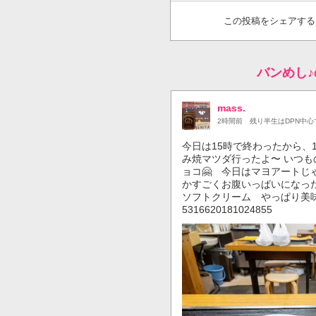
この投稿をシェアする
バンめし
mass.
2時間前
残り半生はDPN中心
今日は15時で終わったから、1
み焼マツダ行ったよ〜 いつ
ョコ🤗 今日はマヨアートじ
かすごくお腹いっぱいになった
ソフトクリーム やっぱり美味♪🍦 http
5316620181024855