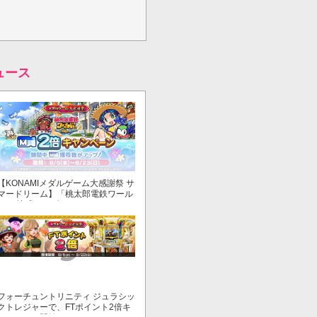
ュース
【KONAMIメダルゲーム大感謝祭 サ
マードリーム】「桃太郎電鉄ワール
ド ～地球もメダルもまわってる！
～」でマイル獲得数が2倍！
フォーチュントリニティ ジュラシッ
クトレジャーで、FTポイント2倍キ