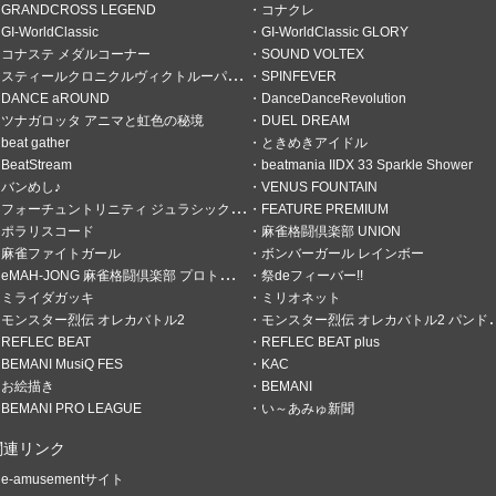
GRANDCROSS LEGEND
コナクレ
GI-WorldClassic
GI-WorldClassic GLORY
コナステ メダルコーナー
SOUND VOLTEX
スティールクロニクルヴィクトルーパーズ
SPINFEVER
DANCE aROUND
DanceDanceRevolution
ツナガロッタ アニマと虹色の秘境
DUEL DREAM
使い
beat gather
ときめきアイドル
BeatStream
beatmania IIDX 33 Sparkle Shower
バンめし♪
VENUS FOUNTAIN
トでバンめし。
フォーチュントリニティ ジュラシックトレジャー
FEATURE PREMIUM
ポラリスコード
麻雀格闘倶楽部 UNION
麻雀ファイトガール
ボンバーガール レインボー
eMAH-JONG 麻雀格闘倶楽部 プロトーナメント
祭deフィーバー!!
ミライダガッキ
ミリオネット
モンスター烈伝 オレカバトル2
モンスター烈伝 オレカバトル2 パンドラのメダル
REFLEC BEAT
REFLEC BEAT plus
BEMANI MusiQ FES
KAC
お絵描き
BEMANI
BEMANI PRO LEAGUE
い～あみゅ新聞
関連リンク
e-amusementサイト