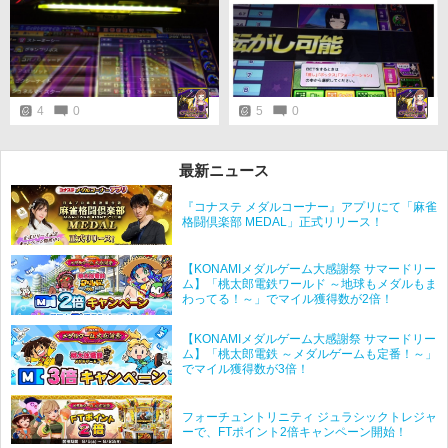
🔥
4
0
5
0
最新ニュース
『コナステ メダルコーナー』アプリにて「麻雀
格闘倶楽部 MEDAL」正式リリース！
【KONAMIメダルゲーム大感謝祭 サマードリー
ム】「桃太郎電鉄ワールド ～地球もメダルもま
わってる！～」でマイル獲得数が2倍！
【KONAMIメダルゲーム大感謝祭 サマードリー
ム】「桃太郎電鉄 ～メダルゲームも定番！～」
でマイル獲得数が3倍！
フォーチュントリニティ ジュラシックトレジャ
ーで、FTポイント2倍キャンペーン開始！