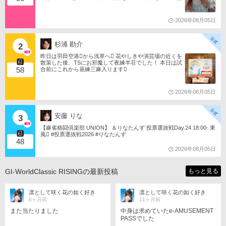
いともたん󾬌️ 󾕆⇨ https://ameblo.jp/tomotanyao/ #麻雀格闘
倶楽部 #投票選抜戦2026 #ともたんファミリー
2026年08月05日
杉浦 勘介
2
昨日は羽田空港󾟩️から浅草へ󾟠 花やしきや演芸場の近くを
散策した後、TSにお邪魔して夜練半荘でした！ 本日は試
58
合前にこれから昼練三麻入ります󾠋️
2026年08月05日
安藤 りな
3
【麻雀格闘倶楽部 UNION】 ＆りなたんず 投票選抜戦Day.24 18:00- 東
風󾁃 #投票選抜戦2026 #りなたんず
48
2026年08月05日
GI-WorldClassic RISINGの最新投稿
もっと見る
凛として咲く花の如く好き
凛として咲く花の如く好き
6ヶ月前
11ヶ月前
また当たりました
中身は求めていたe-AMUSEMENT
PASSでした