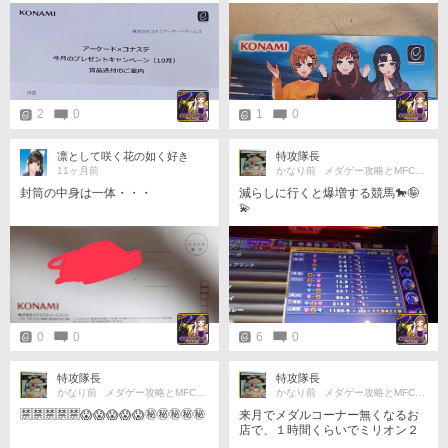
2
0
1
0
凛として咲く花の如く好き
特攻隊長
11ヶ月前
かなり前
メダゲー攻略とMFC を少々?
封筒の中身は一体・・・
減らしに行くと爆増する競馬🐎🤪
💫
0
0
6
0
特攻隊長
特攻隊長
かなり前
メダゲー攻略とMFC を少々?
かなり前
メダゲー攻略とMFC を少々?
🈲🈲🈲🈲🈲😱😱😱😱😱㊙️㊙️㊙️㊙️㊙️
来月でメダルコーナー無くなるお
店で、１時間くらいでミリオン２
発ブチかましてきました🐎✊😤🔥🔥