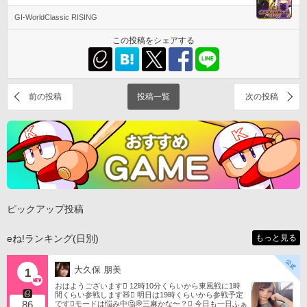
GI-WorldClassic RISING
この投稿をシェアする
前の投稿
投稿一覧
次の投稿
ピックアップ投稿
eね!ランキング(日別)
もっと見る
大久保 朋美
1
おはようございます󾀀️ 12時10分くらいから東風戦に1時
間くらい参戦します🧸󾬏 明日は19時くらいから参戦予定
86
です󾭨️モードは悩み中🤔💭三麻かな〜？󾠋️ 今日も一日ふぁ