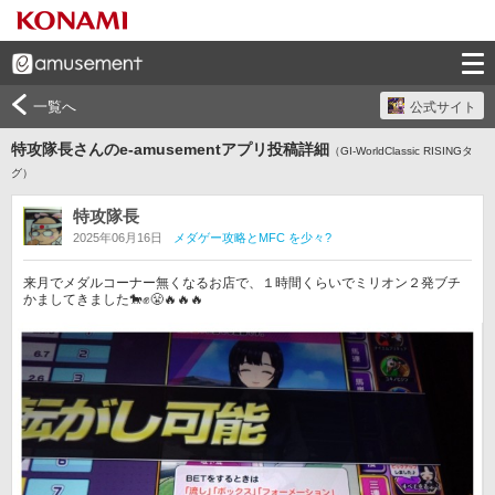
一覧へ
公式サイト
特攻隊長さんのe-amusementアプリ投稿詳細
（GI-WorldClassic RISINGタ
グ）
特攻隊長
2025年06月16日
メダゲー攻略とMFC を少々?
来月でメダルコーナー無くなるお店で、１時間くらいでミリオン２発ブチ
かましてきました🐎✊😤🔥🔥🔥