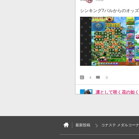
シンキング7バルからのオッ
4
0
凛として咲く花の如く
1ヶ月前
よっしゃ！！
最新投稿
コナステ メダルコーナ