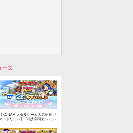
ュース
【KONAMIメダルゲーム大感謝祭 サ
マードリーム】「桃太郎電鉄ワール
ド ～地球もメダルもまわってる！
～」でマイル獲得数が2倍！