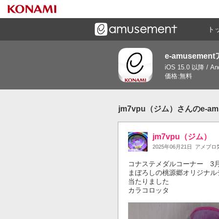
ト
e-amusemen
ーズメントゲームと連携したコミュニケーションアプリで
iOS 15.0 以降 / A
す
価格:無料
jm7vpu（ジム）さんのe-a
jm7vpu（ジム）
2025年06月21日
アメブロ
コナステメダルコーナー　3月
まぼろしの桃源郷オリジナル
当たりました

カラコロッタ