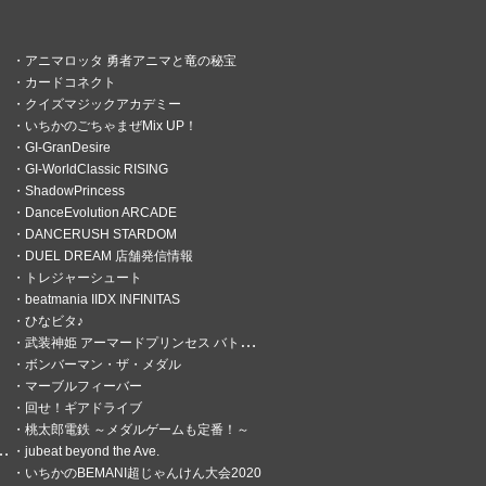
アニマロッタ 勇者アニマと竜の秘宝
カードコネクト
クイズマジックアカデミー
いちかのごちゃまぜMix UP！
GI-GranDesire
GI-WorldClassic RISING
ShadowPrincess
DanceEvolution ARCADE
DANCERUSH STARDOM
DUEL DREAM 店舗発信情報
トレジャーシュート
beatmania IIDX INFINITAS
ひなビタ♪
武装神姫 アーマードプリンセス バトルコンダクター
ボンバーマン・ザ・メダル
マーブルフィーバー
回せ！ギアドライブ
桃太郎電鉄 ～メダルゲームも定番！～
jubeat beyond the Ave.
いちかのBEMANI超じゃんけん大会2020