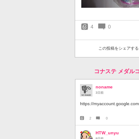
4
0
この投稿をシェアする
コナステ メダル
noname
3日前
https://myaccount.google.com/
2
0
HTW_unyu
9日前