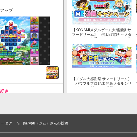
ズアップ
【KONAMIメダルゲーム大感謝祭 サ
マードリーム】「桃太郎電鉄 ～メダ
ルゲームも定番！～」でマイル獲得
数が3倍！
【メダル大感謝祭 サマードリーム】
「パワフルプロ野球 開幕メダルシリ
ーズ！ 二刀流！」で獲得できるPP
好き
が2倍！
ー タグ
jm7vpu（ジム）さんの投稿