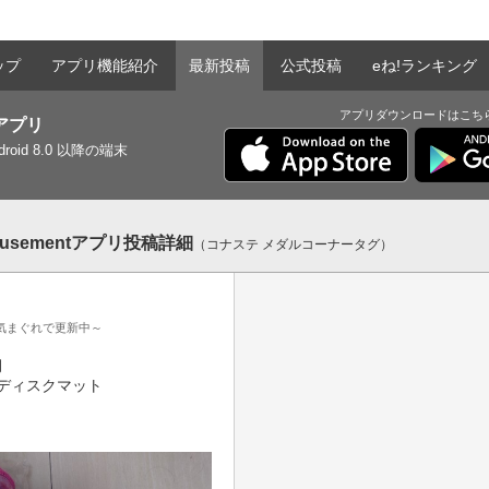
ップ
アプリ機能紹介
最新投稿
公式投稿
eね!ランキング
アプリダウンロードはこち
tアプリ
ndroid 8.0 以降の端末
musementアプリ投稿詳細
（コナステ メダルコーナータグ）
気まぐれで更新中～


ディスクマット
