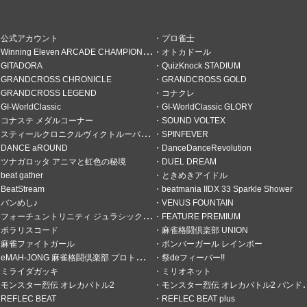
公式アカウント
プロ雀士
Winning Eleven ARCADE CHAMPIONSHIP
オトカドール
GITADORA
QuizKnock STADIUM
GRANDCROSS CHRONICLE
GRANDCROSS GOLD
GRANDCROSS LEGEND
コナクレ
GI-WorldClassic
GI-WorldClassic GLORY
に遊んでいます。
コナステ メダルコーナー
SOUND VOLTEX
スティールクロニクルヴィクトルーパーズ
SPINFEVER
DANCE aROUND
DanceDanceRevolution
ツナガロッタ アニマと虹色の秘境
DUEL DREAM
beat gather
ときめきアイドル
ごい
BeatStream
beatmania IIDX 33 Sparkle Shower
バンめし♪
VENUS FOUNTAIN
フォーチュントリニティ ジュラシックトレジャー
FEATURE PREMIUM
ポラリスコード
麻雀格闘倶楽部 UNION
麻雀ファイトガール
ボンバーガール レインボー
eMAH-JONG 麻雀格闘倶楽部 プロトーナメント
祭deフィーバー!!
ミライダガッキ
ミリオネット
モンスター烈伝 オレカバトル2
モンスター烈伝 オレカバトル2 パンドラのメダル
REFLEC BEAT
REFLEC BEAT plus