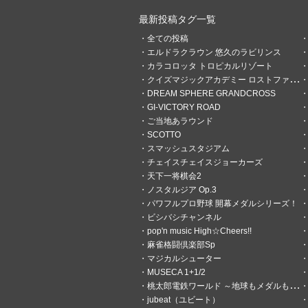
最新投稿タグ一覧
全ての投稿
エルドラクラウン 悠久のラビリンス
カラコロッタ トロピカルリゾート
5
0
クイズマジックアカデミー ロストファンタリウム
DREAM SPHERE GRANDCROSS
りょうすけロッタ
GI-VICTORY ROAD
1ヶ月前
アニマロッタを中心
ご当地あラウンド
SCOTTO
スマッシュスタジアム
アスト
チェイスチェイスジョーカーズ
1ヶ月前
天下一将棋会2
すごいよ とにかくこれはす
ノスタルジア Op.3
パワフルプロ野球 開幕メダルシリーズ！
ビシバシチャンネル
pop'n music High☆Cheers!!
麻雀格闘倶楽部Sp
マジカルシューター
MUSECA 1+1/2
桃太郎電鉄ワールド ～地球もメダルもまわってる！～
jubeat（ユビート）