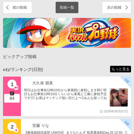
前の投稿
投稿一覧
次の投稿
ピックアップ投稿
eね!ランキング(日別)
もっと見る
大久保 朋美
1
明日はお仕事前12時10分から東風戦に参戦します🧸󾬏 明
日もお仕事前12時10分くらいから東風と三麻に参戦予定
84
です󾠔󾭠 お昼はマッチング狙い目だよ〜󾍘みんな狙ってね
󾬌️ 󾕆⇨ https://ameblo.jp/tomotanyao/ #麻雀格闘倶楽部 #投
票選抜戦2026 #ともたんファミリー
2026年08月07日
安藤 りな
2
【麻雀格闘倶楽部 UNION】 ＆りなたんず 投票選抜戦Day.25 22:55- 三