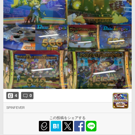
4
0
SPINFEVER
この投稿をシェアする