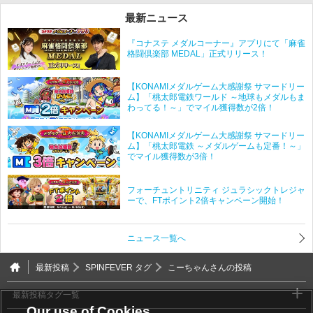
最新ニュース
『コナステ メダルコーナー』アプリにて「麻雀
格闘倶楽部 MEDAL」正式リリース！
【KONAMIメダルゲーム大感謝祭 サマードリー
ム】「桃太郎電鉄ワールド ～地球もメダルもま
わってる！～」でマイル獲得数が2倍！
【KONAMIメダルゲーム大感謝祭 サマードリー
ム】「桃太郎電鉄 ～メダルゲームも定番！～」
でマイル獲得数が3倍！
フォーチュントリニティ ジュラシックトレジャ
ーで、FTポイント2倍キャンペーン開始！
ニュース一覧へ
最新投稿
SPINFEVER タグ
こーちゃんさんの投稿
最新投稿タグ一覧
Our use of Cookies