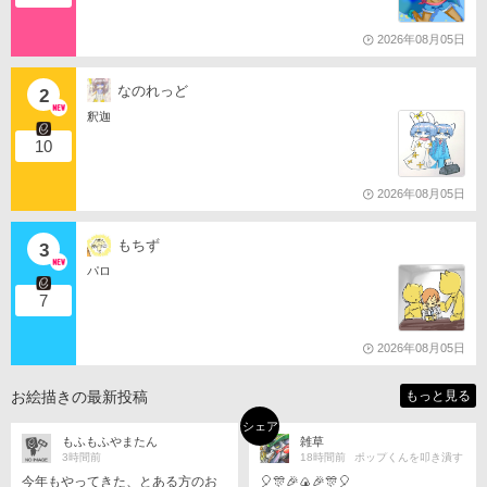
2026年08月05日
なのれっど
2
釈迦
10
2026年08月05日
もちず
3
パロ
7
2026年08月05日
お絵描きの最新投稿
もっと見る
シェア
もふもふやまたん
雑草
3時間前
18時間前
ポップくんを叩き潰す
今年もやってきた、とある方のお
🎈🎊🎉🍙🎉🎊🎈