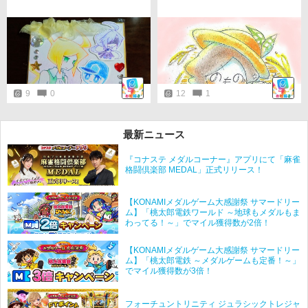
9
0
12
1
最新ニュース
『コナステ メダルコーナー』アプリにて「麻雀
格闘倶楽部 MEDAL」正式リリース！
【KONAMIメダルゲーム大感謝祭 サマードリー
ム】「桃太郎電鉄ワールド ～地球もメダルもま
わってる！～」でマイル獲得数が2倍！
【KONAMIメダルゲーム大感謝祭 サマードリー
ム】「桃太郎電鉄 ～メダルゲームも定番！～」
でマイル獲得数が3倍！
フォーチュントリニティ ジュラシックトレジャ