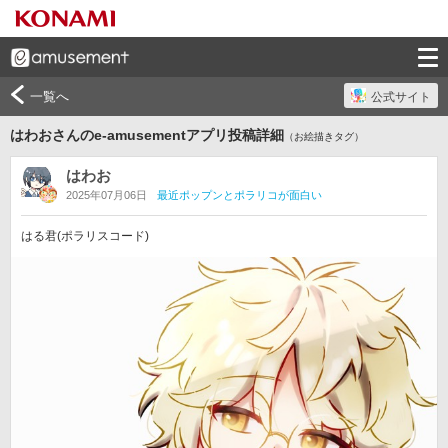
一覧へ
公式サイト
はわおさんのe-amusementアプリ投稿詳細
（お絵描きタグ）
はわお
2025年07月06日
最近ポップンとポラリコが面白い
はる君(ポラリスコード)