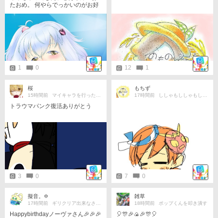
たおめ。 何やらでっかいのがお好
きだというんでシロヱママ。 アカ
ウント変わったし、当人気付くか
分かんないけど、気持ちだけで
も。 ♯ラルハス兄やん生誕祭アラ
モード
1
0
12
1
桜
もちず
15時間前
マイキャラを行ったり来たり
17時間前
ししゃもししゃもしゃもビタミンミネ
トラウマパンク復活ありがとう
3
0
7
0
擬音。✡
雑草
17時間前
ギリクリア出来なさそうな特攻大好き
18時間前
ポップくんを叩き潰す
Happybirthdayノーヴァさん🎉🎉🎉
🎈🎊🎉🍙🎉🎊🎈