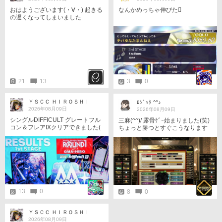
おはようございます(・∀・) 起きる
なんかめっちゃ伸びた󾍐
の遅くなってしまいました
21
13
3
0
ＹＳＣＣ ＨＩＲＯＳＨＩ
ﾛｼﾞｯｸ ^^♪
2026年08月09日
2026年08月09日
シングルDIFFICULT グレートフル
三麻(^^)/ 露骨ｹﾞｰ始まりました(笑)
コン＆フレアⅨクリアできました(
ちょっと勝つとすぐこうなります
´∀｀)b
よね 自分だけでなくみんなこうな
るんだから露骨ｹﾞｰ 半荘やってみ
るか 8/9
13
0
8
0
ＹＳＣＣ ＨＩＲＯＳＨＩ
2026年08月09日