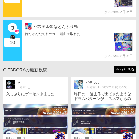
2026年08月08日
パステル姫@どんぶり島
3
何だかんだで初の虹。 新曲で取れた。
10
2026年08月08日
GITADORAの最新投稿
もっと見る
V
グラウス
9分前
_
35分前
GF運指力絶賛死んでる…😇😇
久しぶりにゲーセン来ました
昨日の… 過去作で出てきたような
ドラムパターンが… スネアからの
ハイハットは地味にムズい… それ
以外はなんか楽しい譜面してるな
🤔
0
0
0
0