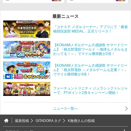
最新ニュース
『コナステ メダルコーナー』アプリにて「麻雀
格闘倶楽部 MEDAL」正式リリース！
【KONAMIメダルゲーム大感謝祭 サマードリー
ム】「桃太郎電鉄ワールド ～地球もメダルもま
わってる！～」でマイル獲得数が2倍！
【KONAMIメダルゲーム大感謝祭 サマードリー
ム】「桃太郎電鉄 ～メダルゲームも定番！～」
でマイル獲得数が3倍！
フォーチュントリニティ ジュラシックトレジャ
ーで、FTポイント2倍キャンペーン開始！
ニュース一覧へ
最新投稿
GITADORA タグ
K無僧さんの投稿