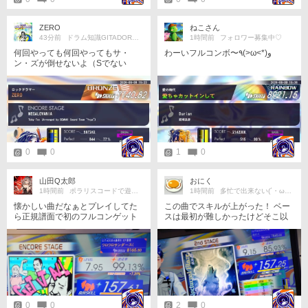
ZERO
ねこさん
43分前
ドラム知識GITADORAに活用
1時間前
フォロワー募集中♡
何回やっても何回やってもサ・
わーいフルコンボ〜٩(>ω<*)و
ン・ズが倒せないよ（Sでない
よ〜）〜(´；ω；｀)
0
0
1
0
山田Q太郎
おにく
1時間前
ポラリスコードで遊んでるよよよ☆
1時間前
多忙で出来ない(⁠´⁠・ω・｀）
懐かしい曲だなぁとプレイしてた
この曲でスキルが上がった！ ベー
ら正規譜面で初のフルコンゲット
スは最初が難しかったけどそこ以
しました✨️✨️
外はそうでもなさそう？ これは16
0出したい…！ ギターが苦手すぎ
てS出てないからS出したい
0
0
2
0