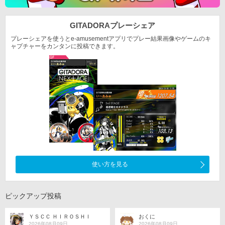
GITADORA
プレーシェア
プレーシェアを使うとe-amusementアプリでプレー結果
画像やゲームのキ
ャプチャーをカンタンに投稿できます。
使い方を見る
ピックアップ投稿
ＹＳＣＣ ＨＩＲＯＳＨＩ
おくに
2026年08月09日
2026年08月09日