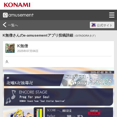
一覧へ
公式サイト
K無僧さんのe-amusementアプリ投稿詳細
（GITADORAタグ）
K無僧
2025年07月06日
久