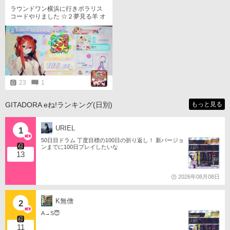
ラウンドワン横浜に行きポラリス
コードやりました ☆２夢見る羊 オ
ールパーフェクトできました
23
1
GITADORA eね!ランキング(日別)
もっと見る
URIEL
1
50日目ドラム 丁度目標の100日の折り返し！ 新バージョ
ンまでに100日プレイしたいな
13
2026年08月08日
K無僧
2
A→S😇
11