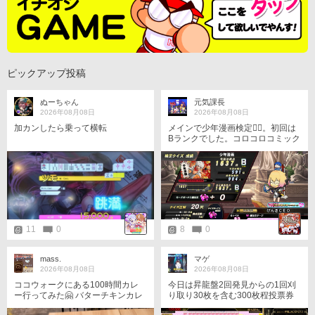
ピックアップ投稿
ぬーちゃん
元気課長
2026年08月08日
2026年08月08日
加カンしたら乗って横転
メインで少年漫画検定󾆛󾔃。初回は
Bランクでした。コロコロコミック
系の問題が出ないと思うのは、気
のせいでしょうか？w
11
0
8
0
mass.
マゲ
2026年08月08日
2026年08月08日
ココウォークにある100時間カレ
今日は昇龍盤2回発見からの1回刈
ー行ってみた🤗 バターチキンカレ
り取り30枚を含む300枚程投票券
ー食べたよ 美味しい＋辛くなくて
稼げました 青天丼いや青天井万