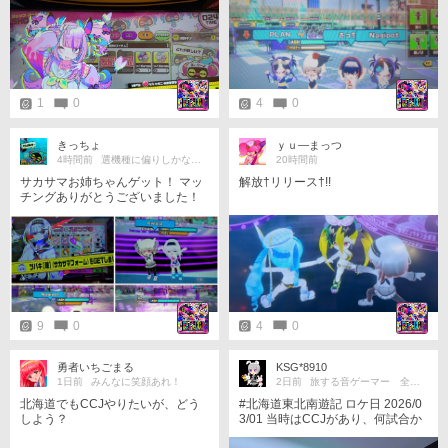
のが1台に減らされてるので頑張っ
てクレジット入れて護らなきゃ…
という感じ 今日はチアモと紅刃を
ゲット、2人とも可愛いけどスキル
の使い方には慣れが必要なのでし
ばらくはソロで練習かな
1
0
4
0
きっちょ
ｙｕ―まっつ
4時間前
選機種に偏りしかない多機種勢
20時間前
サカサマお姉ちゃんゲット！ マッ
解放†リリース†!!
チングありがとうございました！
すごいキレイな壁上歩行もとい走
行を見て『すごすぎる…！』と声
が漏れるなど。
9
0
4
0
勇者いちごまる
KSG*8910
1日前
みんなに笑顔あれ！
2日前
旅する音ゲーマー 全国制覇挑戦中！
北海道でもCCJやりたいが、どう
#北海道東北南遊記 ロケ日 2026/0
しよう？
3/01 当時はCCJがあり、何試合か
プレーしましたが…