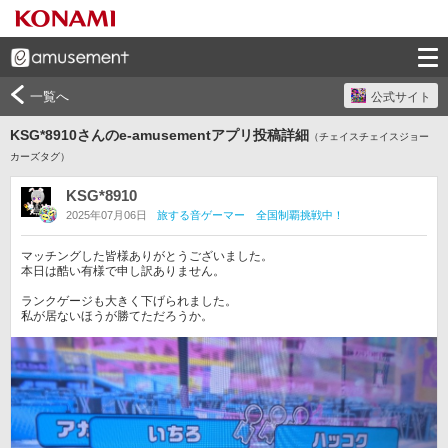
一覧へ
公式サイト
KSG*8910さんのe-amusementアプリ投稿詳細
（チェイスチェイスジョー
カーズタグ）
KSG*8910
2025年07月06日
旅する音ゲーマー 全国制覇挑戦中！
マッチングした皆様ありがとうございました。

本日は酷い有様で申し訳ありません。

ランクゲージも大きく下げられました。

私が居ないほうが勝てただろうか。