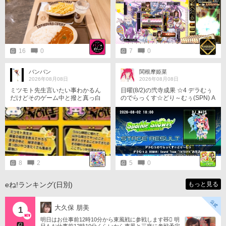
食べやすかった♪（辛いと鼻水止ま
歳〜 明日も青天井で300枚稼ぐ
らんくて困るので🤧） 次行ったら
ぞ！
オリジナルビーフカレー食べてみ
たい！（これも辛くないらしい）
https://x.com/i/status/20860530679
30390648
16
0
7
0
バンバン
関根摩姫菜
2026年08月08日
2026年08月08日
ミツモト先生言いたい事わかるん
日曜(8/2)の弐寺成果 ☆4 デラむぅ
だけどそのゲーム中と撥と真っ白
のでらっくす☆どり～むぅ(SPN) A
の牌の内2種類ポンすると途端に残
AA-33 & FULL COMBO こんな高
りの1種類が河に全く流れなくなる
いスコアが出せたのいつぶりか
んだよな🧐
な？ #IIDX
8
2
5
0
eね!ランキング(日別)
もっと見る
大久保 朋美
1
明日はお仕事前12時10分から東風戦に参戦します🧸󾬏 明