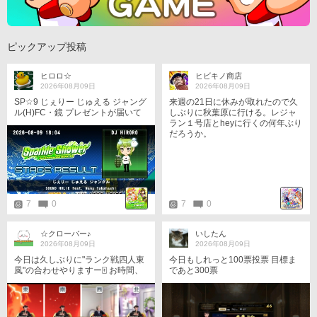
ピックアップ投稿
ヒロロ☆
ヒビキノ商店
2026年08月09日
2026年08月09日
SP☆9 じぇりー じゅえる ジャング
来週の21日に休みが取れたので久
ル(H)FC・鏡 プレゼントが届いて
しぶりに秋葉原に行ける。レジャ
いたので、返品チャレンジを。 正
ラン１号店とheyに行くの何年ぶり
規だといつも同じ箇所で切れるの
だろうか。
で、試しに鏡でやってみました(^_
^)ゞ POORは出ましたが、なんと
かフル○ン出来たので良かったです
(*◎ω◎*) そしてスコアは伸びたも
のの、返品は失敗でしたヾ(‘～` )ゞ
ｗ
7
0
7
0
☆クローバー♪
いしたん
2026年08月09日
2026年08月09日
今日は久しぶりに"ランク戦四人東
今日もしれっと100票投票 目標ま
風"の合わせやりますー🀄️ お時間、
であと300票
タイミングある方は是非！🙌 20:3
0〜、21:00〜、21:30〜の3回参戦
時間になった瞬間に入ります、も
し同卓した際はよろしくお願いし