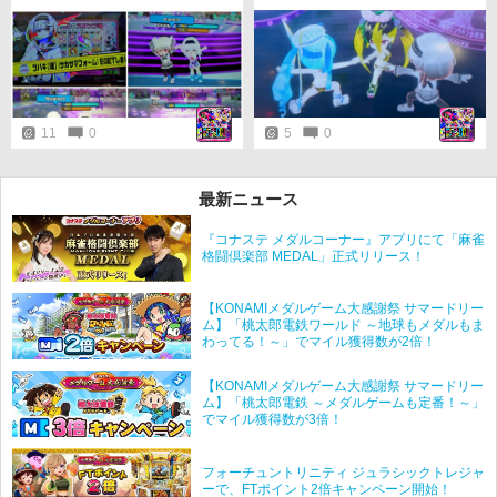
すごいキレイな壁上歩行もとい走
行を見て『すごすぎる…！』と声
が漏れるなど。
11
0
5
0
最新ニュース
『コナステ メダルコーナー』アプリにて「麻雀
格闘倶楽部 MEDAL」正式リリース！
【KONAMIメダルゲーム大感謝祭 サマードリー
ム】「桃太郎電鉄ワールド ～地球もメダルもま
わってる！～」でマイル獲得数が2倍！
【KONAMIメダルゲーム大感謝祭 サマードリー
ム】「桃太郎電鉄 ～メダルゲームも定番！～」
でマイル獲得数が3倍！
フォーチュントリニティ ジュラシックトレジャ
ーで、FTポイント2倍キャンペーン開始！