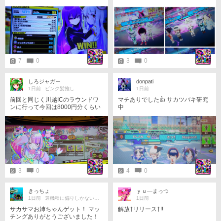
ありがとうございました！ 最後に
した試合、デグチ戦(守)で盛大にや
らかしたのが最大の反省ポイン
ト。すいませんでした。。
7
0
3
0
しろジャガー
donpati
1日前
ピンク髪推し
1日前
前回と同じく川越ICのラウンドワ
マチありでした👍 サカツバキ研究
ンに行って今回は8000円分くらい
中
CCJに入れてきました、2台あった
のが1台に減らされてるので頑張っ
てクレジット入れて護らなきゃ…
という感じ 今日はチアモと紅刃を
ゲット、2人とも可愛いけどスキル
の使い方には慣れが必要なのでし
ばらくはソロで練習かな
3
0
4
0
きっちょ
ｙｕ―まっつ
1日前
選機種に偏りしかない多機種勢
1日前
サカサマお姉ちゃんゲット！ マッ
解放†リリース†!!
チングありがとうございました！