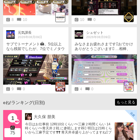
ます🍀 画像は昨日フレさんで集ま
った時のものです(⁠^⁠^⁠)✨️
8
10
10
0
元気課長
シュゼット
2026年08月09日
2026年08月09日
サブでトーナメント🏟️。5位以上
みなさまお疲れさまです󾌾おでかけ
なら残留でしたが、7位でミノタウ
ありがとうございます󾍘 …相棒、
ロス組🐂に降格…。
いまごろ何してるかな？さみしく
て泣いてないかな？… (※ココアは
夏休み中👥🫵🕵️‍♂️👥🐖) 本日は爆裂3麻
を18回、7-7-4。 今回は日曜の日
中ということで󾀀️󾟤途中休憩(※ポッ
プン)を挟みつつ、延長18回をなん
とか投げ抜いてきました🥵󾟑️ 今回
は3つの勝ち越し󾫴️ここまで4回し
9
0
4
0
か負けてない󾫴️ﾌﾌﾌ󾆭 はーっはっは
っは󾭠いや、みなさん強振し過ぎィ
󾌺(こ、こわいよー󾆷) いいね…！面
eね!ランキング(日別)
もっと見る
白ぇじゃん󾭠この球…󾓶打てるもん
なら打ってみやがれぃ！󾟑️(ﾊﾞ､ﾊﾞｯﾁ
ｺｰｲ!です󾆷) ｶｷｰﾝ!(飛ばされちゃった
大久保 朋美
1
よう󾆷) の、ノーチャンスだったか
らね。仕方ないね(←言い訳) イベ
今日はお仕事前 12時10分くらい〜三麻２時間くらい 14
ント卓らしく打ったり打たれた
時くらい〜青天井２戦 に参戦します🧸󾬏 明日は21時くら
75
いから三麻予定です❣️❣️ 青天井卓盛り上がってますね󾬌️プ
り…と、てんやわんやしてました
ロは2戦限定ですがやってみようと思います󾍘󾠔 󾕆⇨ http
が、タテナオリ監督の的確な指示