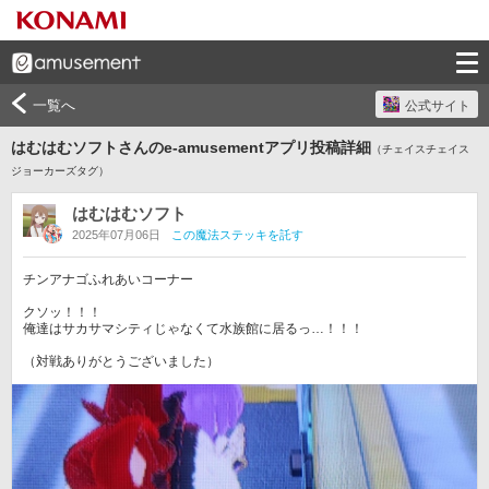
一覧へ
公式サイト
はむはむソフトさんのe-amusementアプリ投稿詳細
（チェイスチェイス
ジョーカーズタグ）
はむはむソフト
2025年07月06日
この魔法ステッキを託す
チンアナゴふれあいコーナー

クソッ！！！

俺達はサカサマシティじゃなくて水族館に居るっ…！！！

（対戦ありがとうございました）