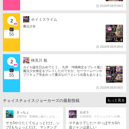
s://ameblo.jp/tomotanyao/ #麻雀格闘倶楽部 #投票選抜戦2
(󾆷監督「見逃してください」「次
026 #ともたんファミリー
2026年08月08日
に賭けます」「落ちついて、よく
見て」etc.)のおかげで要所要所を
締めることに成功😮‍󾭝 チームスロ
ホイミスライム
ーガンは『心機一転、深呼吸』で
2
す󾟑️ 今回もいい感じに数本柵越え
魔法少女
したことで、 大会スコアも 553.0
になりました󾭞むんっ(󾆷監督「順調
55
ですよ」) ここが正念場、です
ね…！スコア更新を狙いすぎて大
振りになっちゃわないように、残
2026年08月08日
りの12イニングも引き続き 爆弾 に
気をつけて頑張りたいと思います󾌾
えいえいファイトー！󾭠󾆷󾍘 …相
検見川 魁
2
棒。このチームの顔はお前だ
ろ…？しっかりと調整して、シー
カイル誕生日おめでとう。 九州・沖縄検定をプレイ後に
魔法少女検定をプレイしたのですが、セーラームーンや
ズン終盤までには帰ってくるんだ
55
プリキュア等あれって魔法なの？という出題もありまし
ぞ…！待ってるからな、ココ
たね。 それならばミサの魔法物語や悠久幻想曲等からも
ア…！󾇐 (※ 󾟴󾆡‍♂️🕵️‍♂️󾆡‍♂️))) 👥🐖 ) 対
出題は…されるのか…な？(爆)されたら私は大喜びなの
局ありがとうございました󾍓‍♂️
ですが…(大爆)
2026年08月08日
チェイスチェイスジョーカーズの最新投稿
もっと見る
きっちょ
カボス
2時間前
選機種に偏りしかない多機種勢
10時間前
デスジュウデンを嗜んでおります
サカ3やりたくてちょっとだけ。シ
マチありでしたー やっぱサカ3の
ブ2もちょっとだけ。 マッチング
追ジャンは楽しい