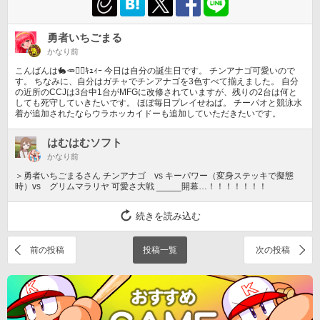
勇者いちごまる
かなり前
こんばんは🐇🥕󾁓󾀔ｷｭｨｰ 今日は自分の誕生日です。 チンアナゴ可愛いので
す。 ちなみに、自分はガチャでチンアナゴを3色すべて揃えました。 自分
の近所のCCJは3台中1台がMFGに改修されていますが、残りの2台は何と
しても死守していきたいです。 ほぼ毎日プレイせねば。 チーパオと競泳水
着が追加されたならウラホッカイドーも追加していただきたいです。
はむはむソフト
かなり前
＞勇者いちごまるさん チンアナゴ vs キーパワー（変身ステッキで擬態
時）vs グリムマラリヤ 可愛さ大戦 _____開幕…！！！！！！！
続きを読み込む
前の投稿
投稿一覧
次の投稿