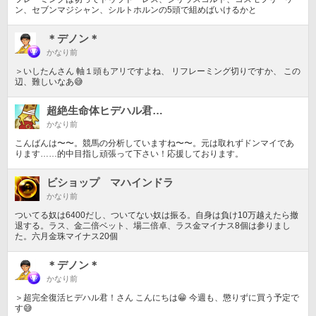
ン、セブンマジシャン、シルトホルンの5頭で組めばいけるかと
＊デノン＊
かなり前
＞いしたんさん 軸１頭もアリですよね、 リフレーミング切りですか、 この
辺、難しいなあ😅
超絶生命体ヒデハル君…
かなり前
こんばんは〜〜。競馬の分析していますね〜〜。元は取れずドンマイであ
ります……的中目指し頑張って下さい！応援しております。
ビショップ マハインドラ
かなり前
ついてる奴は6400だし、ついてない奴は振る。自身は負け10万越えたら撤
退する。ラス、金二倍ベット、場二倍卓、ラス金マイナス8個は参りまし
た。六月金珠マイナス20個
＊デノン＊
かなり前
＞超完全復活ヒデハル君！さん こんにちは😁 今週も、懲りずに買う予定で
す😅