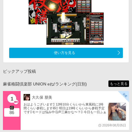
使い方を見る
ピックアップ投稿
麻雀格闘倶楽部 UNION eね!ランキング(日別)
もっと見る
大久保 朋美
1
おはようございます󾀀️ 12時10分くらいから東風戦に1時
間くらい参戦します🧸󾬏 明日は19時くらいから参戦予定
86
です󾭨️モードは悩み中🤔💭三麻かな〜？󾠋️ 今日も一日ふぁ
いともたん󾬌️ 󾕆⇨ https://ameblo.jp/tomotanyao/ #麻雀格闘
倶楽部 #投票選抜戦2026 #ともたんファミリー
2026年08月05日