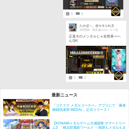
5
0
たかぼ～。@カモられ王
3時間前
我永遠のポンコツ也
正直今のメンタルじゃ全然喜べへ
ん🥲🀄
5
2
最新ニュース
『コナステ メダルコーナー』アプリにて「麻雀
格闘倶楽部 MEDAL」正式リリース！
【KONAMIメダルゲーム大感謝祭 サマードリー
ム】「桃太郎電鉄ワールド ～地球もメダルもま