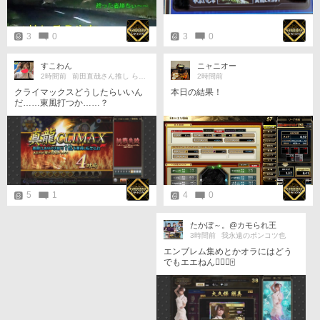
3
0
3
0
すこわん
ニャニオー
2時間前
前田直哉さん推し らっこ軍🦦󾬐
2時間前
本日の結果！
クライマックスどうしたらいいん
だ……東風打つか……？
4
0
5
1
たかぼ～。@カモられ王
3時間前
我永遠のポンコツ也
エンブレム集めとかオラにはどう
でもエエねん😮‍💨💢🀄