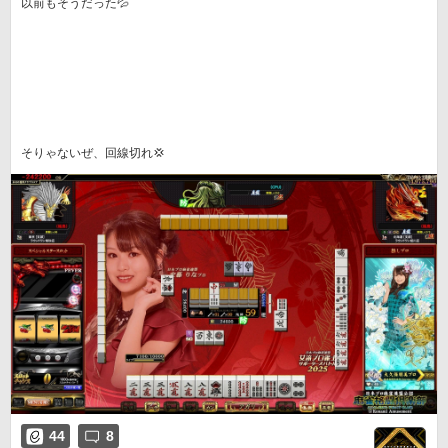
以前もそうだった💦

そりゃないぜ、回線切れ💢
44
8