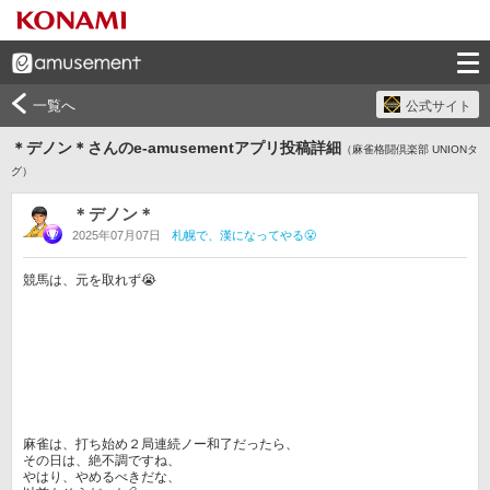
一覧へ
公式サイト
＊デノン＊さんのe-amusementアプリ投稿詳細
（麻雀格闘倶楽部 UNIONタ
グ）
＊デノン＊
2025年07月07日
札幌で、漢になってやる😤
競馬は、元を取れず😭

麻雀は、打ち始め２局連続ノー和了だったら、

その日は、絶不調ですね、

やはり、やめるべきだな、
