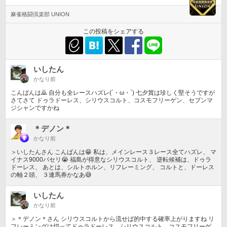
麻雀格闘倶楽部 UNION
この投稿をシェアする
いしたん
かなり前
こんばんは🙇 自分も全レースハズレ(´・ω・`) 七夕賞は珍しく堅そうですが
さてさて ドゥラドーレス、シリウスコルト、コスモフリーゲン、セブンマ
ジシャンですかね
＊デノン＊
かなり前
＞いしたんさん こんばんは😁 私は、メインレース３レース全てハズレ、 マ
イナス9000パセリ😭 福島が得意なシリウスコルト、 逆転候補は、ドゥラ
ドーレス、 あとは、シルトホルン、リフレーミング、 コルトと、ドーレス
の軸２頭、 ３連馬券かなあ😅
いしたん
かなり前
＞＊デノン＊さん シリウスコルトから流せば的中する確率上がりますね リ
フレーミングは切ってドゥラドーレス、シリウスコルト、コスモフリーゲ