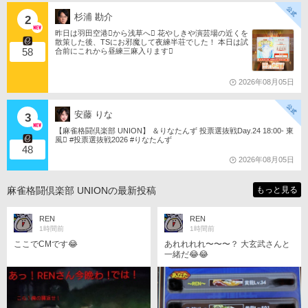
杉浦 勘介
2
昨日は羽田空港󾟩️から浅草へ󾟠 花やしきや演芸場の近くを
散策した後、TSにお邪魔して夜練半荘でした！ 本日は試
58
合前にこれから昼練三麻入ります󾠋️
2026年08月05日
安藤 りな
3
【麻雀格闘倶楽部 UNION】 ＆りなたんず 投票選抜戦Day.24 18:00- 東
風󾁃 #投票選抜戦2026 #りなたんず
48
2026年08月05日
麻雀格闘倶楽部 UNIONの最新投稿
もっと見る
REN
REN
1時間前
1時間前
ここでCMです😂
あれれれれ〜〜〜？ 大玄武さんと
一緒だ😂😂