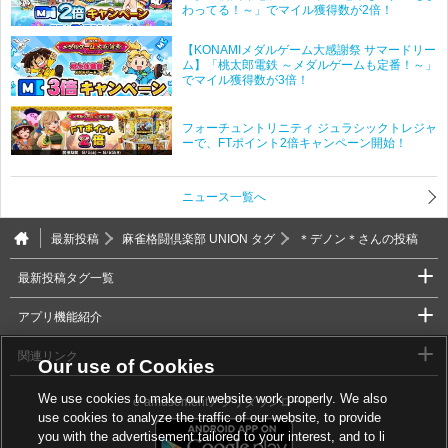
わってる！～」でマイル獲得数が2倍！
【KONAMIメダルゲーム大感謝祭 サマードリー
ム】「桃太郎電鉄 ～メダルゲームも定番！～」
でマイル獲得数が3倍！
フォーチュントリニティ ジュラシックトレジャ
ーで、FTポイント2倍キャンペーン開始！
ニュース一覧へ
最新投稿
麻雀格闘倶楽部 UNION タグ
＊デノン＊さんの投稿
最新投稿タグ一覧
アプリ機能紹介
関連リンク
Our use of Cookies
We use cookies to make our website work properly. We also
e-amusementアプリダウンロード
use cookies to analyze the traffic of our website, to provide
you with the advertisement tailored to your interest, and to li