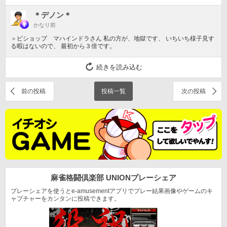
＊デノン＊
かなり前
＞ビショップ マハインドラさん 私の方が、地獄です、 いちいち様子見す
る暇はないので、 最初から３倍です。
続きを読み込む
前の投稿
投稿一覧
次の投稿
麻雀格闘倶楽部 UNION
プレーシェア
プレーシェアを使うとe-amusementアプリでプレー結果
画像やゲームのキ
ャプチャーをカンタンに投稿できます。