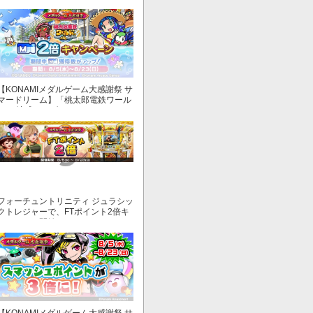
【KONAMIメダルゲーム大感謝祭 サ
マードリーム】「桃太郎電鉄ワール
ド ～地球もメダルもまわってる！
～」でマイル獲得数が2倍！
フォーチュントリニティ ジュラシッ
クトレジャーで、FTポイント2倍キ
ャンペーン開始！