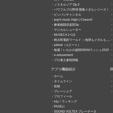
ノスタルジア Op.3
パワフルプロ野球 開幕メダルシリーズ！
ビシバシチャンネル
pop'n music High☆Cheers!!
麻雀格闘倶楽部Sp
マジカルシューター
MUSECA 1+1/2
桃太郎電鉄ワールド ～地球もメダルもまわってる！～
jubeat（ユビート）
毎週！いちかの超BEMANIラッシュ2020
e-amusement
プロ雀士参戦情報
アプリ機能紹介
ホーム
タイムライン
投稿
プレーシェア
プロフィール
eね！ランキング
PASELI
SOUND VOLTEX プレーデータ