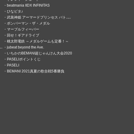
beatmania IIDX INFINITAS
ひなビタ♪
武装神姫 アーマードプリンセス バトルコンダクター
ボンバーマン・ザ・メダル
マーブルフィーバー
回せ！ギアドライブ
桃太郎電鉄 ～メダルゲームも定番！～
jubeat beyond the Ave.
いちかのBEMANI超じゃんけん大会2020
PASELIポイントくじ
PASELI
BEMANI 2021真夏の歌合戦5番勝負