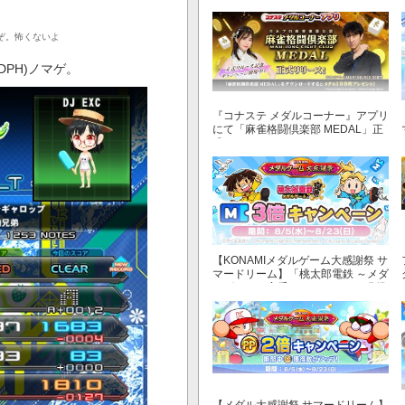
ぞ。怖くないよ
PH)ノマゲ。
『コナステ メダルコーナー』アプリ
にて「麻雀格闘倶楽部 MEDAL」正
式リリース！
【KONAMIメダルゲーム大感謝祭 サ
マードリーム】「桃太郎電鉄 ～メダ
ルゲームも定番！～」でマイル獲得
数が3倍！