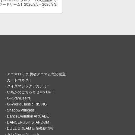
【KONAMIメダルゲーム大感謝祭 サ
マードリーム】2026/8/5～2026/8/2
3 スマッシュポイントが３倍に！
アニマロッタ 勇者アニマと竜の秘宝
カードコネクト
クイズマジックアカデミー
いちかのごちゃまぜMix UP！
GI-GranDesire
GI-WorldClassic RISING
ShadowPrincess
DanceEvolution ARCADE
DANCERUSH STARDOM
DUEL DREAM 店舗発信情報
トレジャーシュート