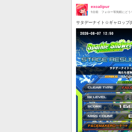
excalipur
5分前
フォロー等気軽にどう
サタデーナイト☆ギャロップ(D