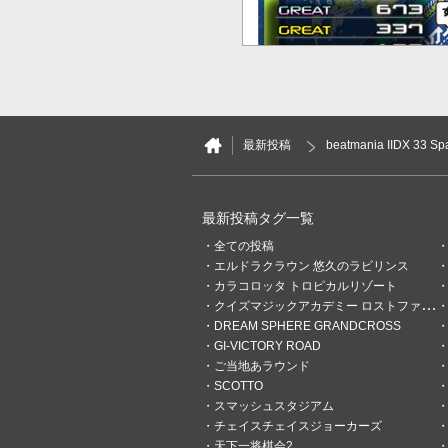
最新投稿
beatmania IIDX 33 S
0
0
最新投稿タグ一覧
全ての投稿
excalipur
エルドラクラウン 悠久のラビリンス
5分前
フォロー等気軽にどう
カラコロッタ トロピカルリゾート
クイズマジックアカデミー ロストファンタリウム
Iridescent Memories(DPH
DREAM SPHERE GRANDCROSS
GI-VICTORY ROAD
ご当地あラウンド
SCOTTO
スマッシュスタジアム
チェイスチェイスジョーカーズ
天下一将棋会2