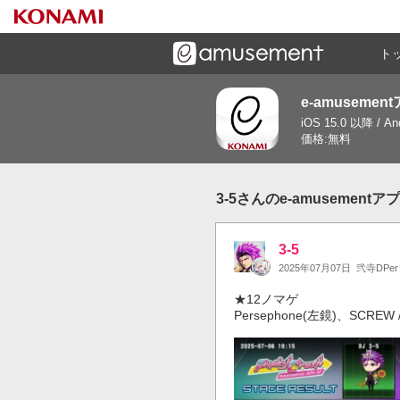
ト
e-amusemen
ーズメントゲームと連携したコミュニケーションアプリで
iOS 15.0 以降 / A
す
価格:無料
3-5さんのe-amusement
3-5
2025年07月07日
弐寺DPer
★12ノマゲ

Persephone(左鏡)、SCREW //