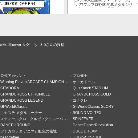
【メダル大感謝祭 サマードリーム】
「パワフルプロ野球 開幕メダルシリ
ーズ！ 二刀流！」で獲得できるPP
が2倍！
parkle Shower タグ
3-5さんの投稿
公式アカウント
プロ雀士
Winning Eleven ARCADE CHAMPIONSHIP
オトカドール
ぞ。怖くないよ
GITADORA
QuizKnock STADIUM
GRANDCROSS CHRONICLE
GRANDCROSS GOLD
)ノマゲ。
GRANDCROSS LEGEND
コナクレ
GI-WorldClassic
GI-WorldClassic GLORY
コナステ メダルコーナー
SOUND VOLTEX
スティールクロニクルヴィクトルーパーズ
SPINFEVER
DANCE aROUND
DanceDanceRevolution
ツナガロッタ アニマと虹色の秘境
DUEL DREAM
beat gather
ときめきアイドル