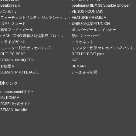
BeatStream
beatmania IIDX 33 Sparkle Shower
バンめし♪
VENUS FOUNTAIN
フォーチュントリニティ ジュラシックトレジャー
FEATURE PREMIUM
ポラリスコード
麻雀格闘倶楽部 UNION
麻雀ファイトガール
ボンバーガール レインボー
eMAH-JONG 麻雀格闘倶楽部 プロトーナメント
祭deフィーバー!!
ミライダガッキ
ミリオネット
モンスター烈伝 オレカバトル2
モンスター烈伝 オレカバトル2 パンドラのメダル
REFLEC BEAT
REFLEC BEAT plus
BEMANI MusiQ FES
KAC
お絵描き
BEMANI
BEMANI PRO LEAGUE
い～あみゅ新聞
関連リンク
e-amusementサイト
My KONAMI
PASELI公式サイト
BEMANI fan site