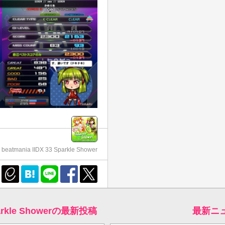
beatmania IIDX 33 Sparkle Shower
Sparkle Showerの最新投稿
最新ニ