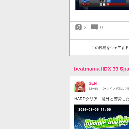
2
0
この投稿をシェアする
beatmania IIDX 33 
SEN
12分前
IIDXメインで遊んで
HARDクリア 意外と苦労し