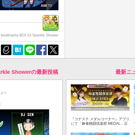
beatmania IIDX 33 Sparkle Shower
Sparkle Showerの最新投稿
最新ニ
るよ☆
た
『コナステ メダルコーナー』アプリ
にて「麻雀格闘倶楽部 MEDAL」正
式リリース！