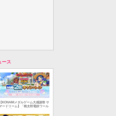
ュース
【KONAMIメダルゲーム大感謝祭 サ
マードリーム】「桃太郎電鉄ワール
ド ～地球もメダルもまわってる！
～」でマイル獲得数が2倍！