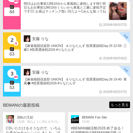
明日はお仕事前12時10分から東風戦に参戦します🧸󾬏 明
日もお仕事前12時10分くらいから東風と三麻に参戦予定
84
です󾠔󾭠 お昼はマッチング狙い目だよ〜󾍘みんな狙ってね
󾬌️ 󾕆⇨ https://ameblo.jp/tomotanyao/ #麻雀格闘倶楽部 #投
票選抜戦2026 #ともたんファミリー
2026年08月07日
安藤 りな
2
【麻雀格闘倶楽部 UNION】 ＆りなたんず 投票選抜戦Day.25 22:55- 三
麻󾆽 #投票選抜戦2026 #りなたんず
63
2026年08月06日
安藤 りな
3
【麻雀格闘倶楽部 UNION】 ＆りなたんず 投票選抜戦Day.26 19:40- 東
風🌪️ #投票選抜戦2026 #りなたんず
53
2026年08月07日
BEMANIの最新投稿
もっと見る
流転の王妃
BEMANI Fan Site
1日前
泡のように消えます(´□｀｡)°゜
2日前
CDいただけるそうなので、いろん
#BEMANI納涼祭2026 終了迫る！
な音ゲーチャレンジしました。 ほ
好評開催中のBEMANI納涼祭 は、