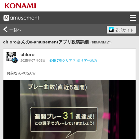
一覧へ
公式サイト
chloroさんのe-amusementアプリ投稿詳細
（BEMANIタグ）
chloro
2025年07月09日
ポ49 7割クリア？ 取り戻せ地力
お前なんやねんw