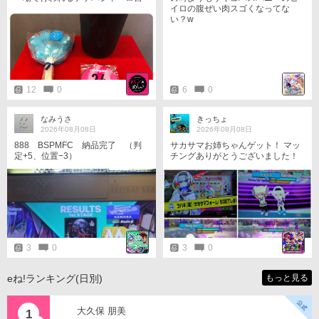
崎vs横浜FC戦の前に百年構想リー
イロの腹ぜい肉スゴくなってな
グ以前からお世話になった猫の手
い？w
形のアイスとイシケンカフェのア
イスコーヒーで腹ごしらえです。
イシケンカフェは今期からLサイズ
のコーヒーが出ましたね、アイス
は今年も相手チームのカラーを食
べていきます。 下の画像で問題文
12
0
6
0
にはジュビロ磐田と書いてます
が、正解のルキアン選手は横浜FC
に移籍している、おそらく今日の
なみうさ
きっちょ
試合にも出場すると思うので横浜F
2026年08月08日
2026年08月08日
C問と見なして乗せることにしま
888 BSPMFC 納品完了 （判
サカサマお姉ちゃんゲット！ マッ
した。
定+5、位置−3）
チングありがとうございました！
すごいキレイな壁上歩行もとい走
行を見て『すごすぎる…！』と声
が漏れるなど。
3
0
3
0
eね!ランキング(日別)
もっと見る
大久保 朋美
1