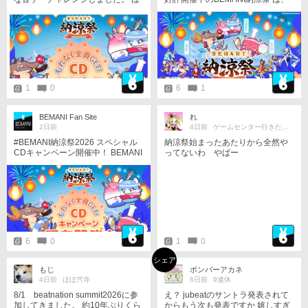
ぼタイミングわからず🫩最近の曲、
8/17 23:59まで！ 大人気の楽曲た
癖強いですね🙃
ちをゲットできるチャンスは後わ
ずか！ 対象機種をプレーして、イ
ベント楽曲を解禁しよう！ http://e
agate.573.jp/game/bemani/noryos
ai2026/
1
0
6
1
BEMANI Fan Site
れ
2日前
4日前
ゲームセンター行きたい！
#BEMANI納涼祭2026 スペシャル
納涼祭始まったあたりから全然や
CDキャンペーン開催中！ BEMANI
ってないわ やばー
納涼祭に合わせてスペシャルCDキ
ャンペーンも開催中！ イベントの
新曲が入ったCDをゲットできるチ
ャンスは後わずか！ 対象機種をプ
レーして、CDを手に入れよう！ ht
tp://eagate.573.jp/game/bemani/n
oryosai2026/campaign/index.html
6
0
1
0
シェア
もじ
ボンバーアカネ
4日前
ほほ弐寺
6日前
9連休
8/1 beatnation summit2026に参
え？ jubeatのサントラ発表されて
加してきました。 約10年ぶりくら
からもう次も発表ですか 嬉しすぎ