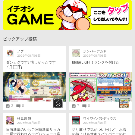
ピックアップ投稿
ノブ
ボンバーアカネ
2026年08月08日
2026年08月08日
ダンカグです♪ 惜しかったです
Idola(LIGHT) ランクを付けた
༼⁠;⁠´⁠༎ຶ⁠ ⁠۝ ⁠༎ຶ⁠༽
3
0
7
0
検見川 魁
ワイワイパラディウス
2026年08月08日
2026年08月08日
日向新富のいちご宮崎新富サッカ
切り取りで気がついたけど、水着
ー場で行われるテゲバジャーロ宮
の時よりもサキュバスバニーのヒ