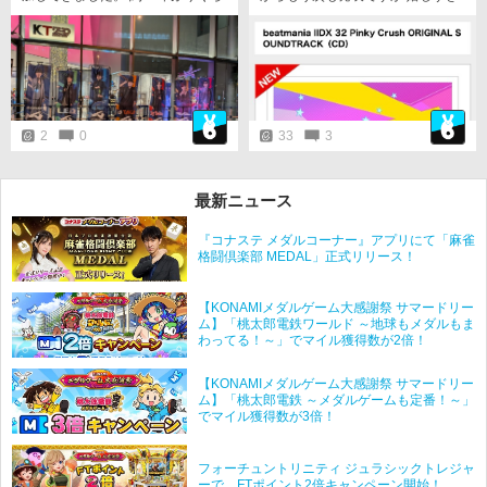
いのサミット参戦。超久しぶりの
る しかもCD5枚組
ライブハウス(しかも最前ブロッ
ク)。体ついていけるか不安だった
けど万全の対策をして臨んで思い
っ切り楽しんできました。 大好き
な曲や懐かしの曲を聴けてとても
楽しかったです。 最近なかなか時
間が取れなくてほとんど筐体に触
2
0
33
3
ることが出来てないけど、多分一
生好きなゲームだと思う。 beatnat
ion20周年おめでとう！！！
最新ニュース
『コナステ メダルコーナー』アプリにて「麻雀
格闘倶楽部 MEDAL」正式リリース！
【KONAMIメダルゲーム大感謝祭 サマードリー
ム】「桃太郎電鉄ワールド ～地球もメダルもま
わってる！～」でマイル獲得数が2倍！
【KONAMIメダルゲーム大感謝祭 サマードリー
ム】「桃太郎電鉄 ～メダルゲームも定番！～」
でマイル獲得数が3倍！
フォーチュントリニティ ジュラシックトレジャ
ーで、FTポイント2倍キャンペーン開始！