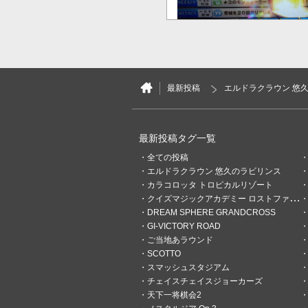
3
0
最新投稿
エルドラクラウン 悠
ティアドロップス
28日前
jubeat桃ネ、寺SP五
最新投稿タグ一覧
#エルドラクラウン 昨日07/
す。BBBAでした。 高ラン
全ての投稿
ウントで不安定でしたが。
エルドラクラウン 悠久のラビリンス
カラコロッタ トロピカルリゾート
クイズマジックアカデミー ロストファンタリウム
DREAM SPHERE GRANDCROSS
GI-VICTORY ROAD
ご当地あラウンド
SCOTTO
スマッシュスタジアム
チェイスチェイスジョーカーズ
天下一将棋会2