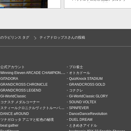
ーズ！ 二刀流！」で獲得できるPP
が2倍！
久のラビリンス タグ
ティアドロップスさんの投稿
段！
09にプレイしたR8七夕杯レポで
クは狙いやすそうです。サブアカ
公式アカウント
プロ雀士
Winning Eleven ARCADE CHAMPIONSHIP
オトカドール
GITADORA
QuizKnock STADIUM
GRANDCROSS CHRONICLE
GRANDCROSS GOLD
GRANDCROSS LEGEND
コナクレ
GI-WorldClassic
GI-WorldClassic GLORY
コナステ メダルコーナー
SOUND VOLTEX
スティールクロニクルヴィクトルーパーズ
SPINFEVER
DANCE aROUND
DanceDanceRevolution
ツナガロッタ アニマと虹色の秘境
DUEL DREAM
beat gather
ときめきアイドル