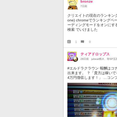
bronze
7日前
クリエイトの現在のランキング
one) chromeでランキングペ
ーディングモードをオンにする 
検索 でいけました
1
0
ティアドロップス
28日前
jubeat桃ネ、寺SP五
#エルドラクラウン 報酬はコ
出来ます。 ？「貴方は稼いでる
4万円徴収します！」 …コン