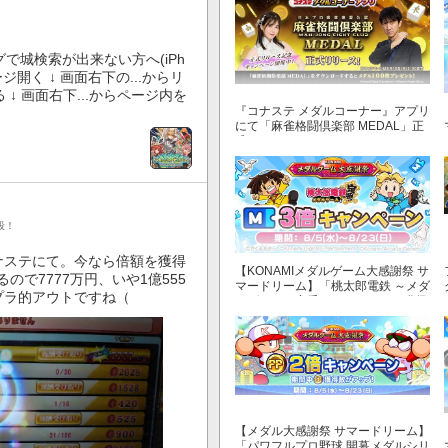
で城検索が出来ない方へ(iPh
ージ開く ↓ 画面右下の...からリ
↓ 画面右下...からページ内を
『コナステ メダルコーナー』アプリ
にて「麻雀格闘倶楽部 MEDAL」正
式リリース！
段！
ナステにて。今なら倍額を獲得
【KONAMIメダルゲーム大感謝祭 サ
ので7777万円、いや1億555
マードリーム】「桃太郎電鉄 ～メダ
プラ的アウトですね（
ルゲームも定番！～」でマイル獲得
数が3倍！
【メダル大感謝祭 サマードリーム】
「パワフルプロ野球 開幕メダルシリ