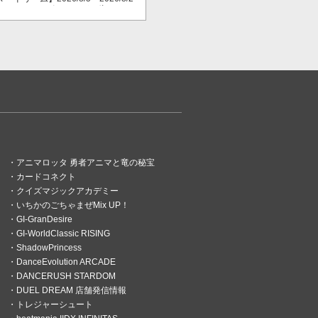
3 スマッシュポイントが３倍に！
アニマロッタ 勇者アニマと竜の秘宝
カードコネクト
クイズマジックアカデミー
いちかのごちゃまぜMix UP！
GI-GranDesire
GI-WorldClassic RISING
ShadowPrincess
DanceEvolution ARCADE
DANCERUSH STARDOM
DUEL DREAM 店舗発信情報
トレジャーシュート