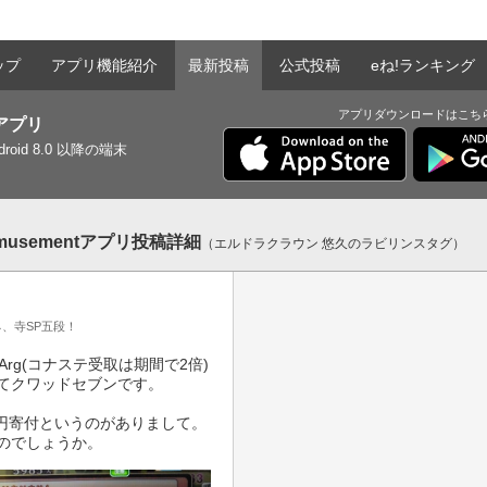
ップ
アプリ機能紹介
最新投稿
公式投稿
eね!ランキング
アプリダウンロードはこち
tアプリ
ndroid 8.0 以降の端末
usementアプリ投稿詳細
（エルドラクラウン 悠久のラビリンスタグ）
桃ネ、寺SP五段！
Arg(コナステ受取は期間で2倍)
てクワッドセブンです。

万円寄付というのがありまして。
のでしょうか。