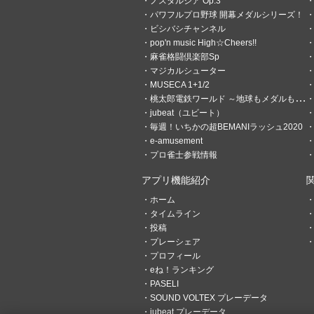
ノスタルジア Op.3
パワフルプロ野球 開幕メダルシリーズ！
ビシバシチャンネル
3
0
pop'n music High☆Cheers!!
麻雀格闘倶楽部Sp
ぷーにゃん
マジカルシューター
1ヶ月前
地元一宮市にもっと
MUSECA 1+1/2
桃太郎電鉄ワールド ～地球もメダルもまわってる！～
今日の午前10時から、ダンジ
jubeat（ユビート）
開催します。 開催期間は2週
毎週！いちかの超BEMANIラッシュ2020
e-amusement
プロ雀士参戦情報
アプリ機能紹介
ホーム
タイムライン
投稿
プレーシェア
プロフィール
eね！ランキング
PASELI
SOUND VOLTEX プレーデータ
jubeat プレーデータ