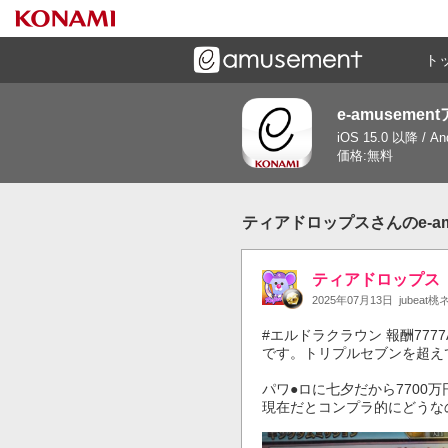
ト
e-amusemen
ーズメントゲームと連携したコミュニケーションアプリで
iOS 15.0 以降 / A
す
価格:無料
ティアドロップスさんのe-am
ティアドロップス
2025年07月13日
jubeat
#エルドラクラウン 報酬7777
です。トリプルセブンを超え
パワ●ロに七夕だから7700
現在だとコンプラ的にどうな