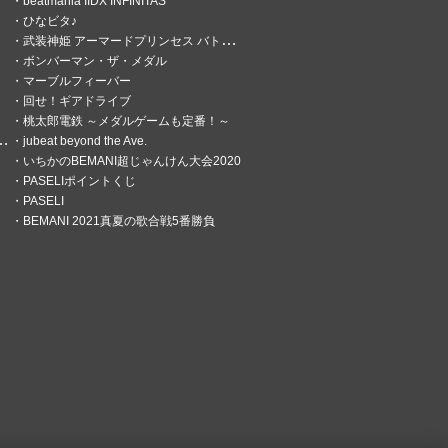
beatmania IIDX INFINITAS
ひなビタ♪
武装神姫 アーマードプリンセス バトルコンダクター
ボンバーマン・ザ・メダル
マーブルフィーバー
回せ！ギアドライブ
桃太郎電鉄 ～メダルゲームも定番！～
jubeat beyond the Ave.
いちかのBEMANI超じゃんけん大会2020
PASELIポイントくじ
PASELI
BEMANI 2021真夏の歌合戦5番勝負