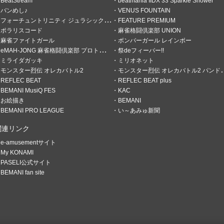
BeatStream
beatmania IIDX 33 Sparkle Shower
バンめし♪
VENUS FOUNTAIN
フォーチュントリニティ ジュラシックトレジャー
FEATURE PREMIUM
ポラリスコード
麻雀格闘倶楽部 UNION
麻雀ファイトガール
ボンバーガール レインボー
eMAH-JONG 麻雀格闘倶楽部 プロトーナメント
祭deフィーバー!!
ゲーセンを
ミライダガッキ
ミリオネット
モンスター烈伝 オレカバトル2
モンスター烈伝 オレカバトル2 パンドラのメダル
ョンチャンピオン「七夕杯」を
REFLEC BEAT
REFLEC BEAT plus
間です。
BEMANI MusiQ FES
KAC
お絵描き
BEMANI
BEMANI PRO LEAGUE
い～あみゅ新聞
関連リンク
e-amusementサイト
My KONAMI
PASELI公式サイト
BEMANI fan site