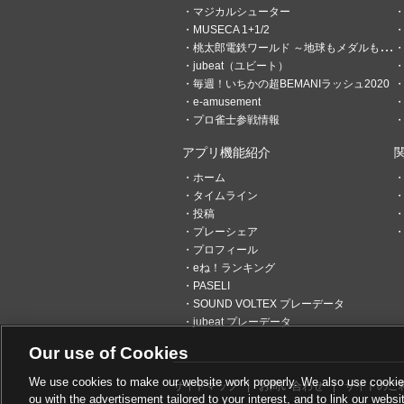
マジカルシューター
MUSECA 1+1/2
桃太郎電鉄ワールド ～地球もメダルもまわってる！～
jubeat（ユビート）
毎週！いちかの超BEMANIラッシュ2020
e-amusement
プロ雀士参戦情報
アプリ機能紹介
ホーム
タイムライン
2
2
投稿
プレーシェア
光星すてら
プロフィール
32分前
BEMANIメインで遊
eね！ランキング
PASELI
クイズ勲章に採用してほしい
SOUND VOLTEX プレーデータ
のアロエとグリム・アロエ！ https:/
jubeat プレーデータ
mpaign/achievement/ 
Our use of Cookies
イラストア
We use cookies to make our website work properly. We also use cookies t
tアプリ
サイトマップ
お問い合わせ
サイトのご
ou with the advertisement tailored to your interest, and to link our websi