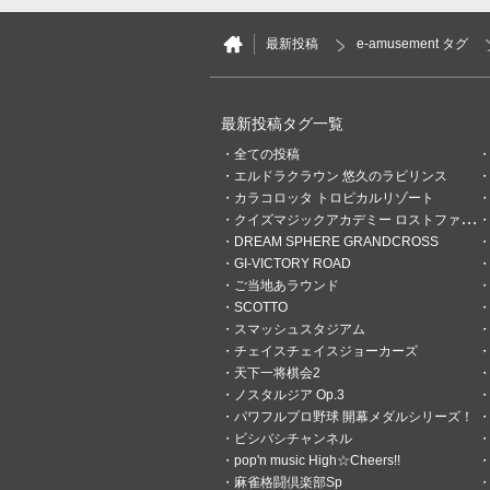
21分前
ナナシス終了…
最新投稿
e-amusement タグ
おみくじっっっ！ #こっそりおみくじ h
p/gate/e/toomikuji.html?from=a
最新投稿タグ一覧
全ての投稿
エルドラクラウン 悠久のラビリンス
カラコロッタ トロピカルリゾート
クイズマジックアカデミー ロストファンタリウム
DREAM SPHERE GRANDCROSS
GI-VICTORY ROAD
ご当地あラウンド
SCOTTO
スマッシュスタジアム
チェイスチェイスジョーカーズ
天下一将棋会2
ノスタルジア Op.3
パワフルプロ野球 開幕メダルシリーズ！
ビシバシチャンネル
pop'n music High☆Cheers!!
麻雀格闘倶楽部Sp