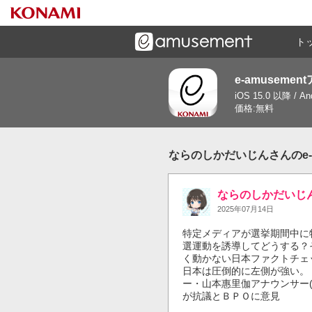
ト
e-amusemen
ーズメントゲームと連携したコミュニケーションアプリで
iOS 15.0 以降 / A
す
価格:無料
ならのしかだいじんさんのe-a
ならのしかだいじ
2025年07月14日
特定メディアが選挙期間中に
選運動を誘導してどうする？
く動かない日本ファクトチェ
日本は圧倒的に左側が強い。
ー・山本惠里伽アナウンサー
が抗議とＢＰＯに意見
