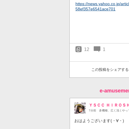
https://news.yahoo.co.jp/ar
58ef357e6541ace701
12
1
この投稿をシェアする
e-amuse
ＹＳＣＣ ＨＩＲＯＳ
7分前
多機種、広く浅くやっ
おはようございます(・∀・)