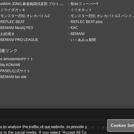
eMAH-JONG 麻雀格闘倶楽部 プロトーナメント
祭deフィーバー!!
ミライダガッキ
ミリオネット
モンスター烈伝 オレカバトル2
モンスター烈伝 オレカバトル2 パンドラのメダル
REFLEC BEAT
REFLEC BEAT plus
BEMANI MusiQ FES
KAC
お絵描き
BEMANI
BEMANI PRO LEAGUE
い～あみゅ新聞
関連リンク
e-amusementサイト
My KONAMI
PASELI公式サイト
BEMANI fan site
んでるよ☆
モチーフ：ミズキュ！マジアカ
/eam.573.jp/app/web/ca
#イラストアイデア募集
イデア募集|e-amusemen
Cookies Set
o analyze the traffic of our website, to provide y
利用について
個人情報等保護方針
外部送信について
子どもの安全基準に
te to the social media. If you select “Accept All Co