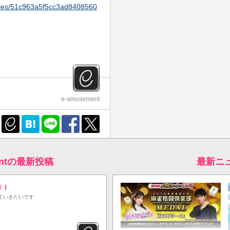
ticles/51c963a5f5cc3ad8408560
e-amusement
mentの最新投稿
最新ニ
ＨＩ
ていきたいです