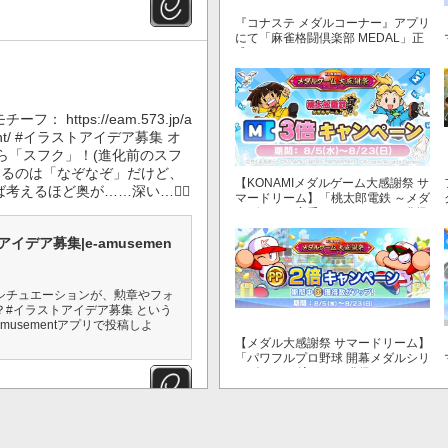
『コナステ メダルコーナー』アプリ
にて「麻雀格闘倶楽部 MEDAL」正
式リリース！
https://eam.573.jp/a
vement/ #イラストアイデア募集 オ
ら「スフク」！(進化前のスフ
くるのは「なぞなぞ」だけど、
【KONAMIメダルゲーム大感謝祭 サ
えるほど奥が……深い…😵‍💫
マードリーム】「桃太郎電鉄 ～メダ
ルゲームも定番！～」でマイル獲得
数が3倍！
イデア募集|e-amusemen
シチュエーションが、勲章やフォ
#イラストアイデア募集 という
usementアプリで投稿しよ
【メダル大感謝祭 サマードリーム】
「パワフルプロ野球 開幕メダルシリ
ーズ！ 二刀流！」で獲得できるPP
が2倍！