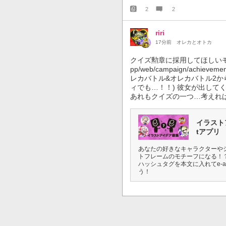
2
2
riri
17分前
オレカとオトカ
クイズ勲章に採用してほしいモチーフ： 
pp/web/campaign/achie
レカバトル&オレカバトル2か
ィでも…！！) 彼女が出して
あれもクイズの一つ…考えれば考
イラストア
tアプリ
あなたの好きなキャラクターや
トフレームのモチーフになる！？
ハッシュタグを本文に入れてe-am
う！
0
0
ミロク