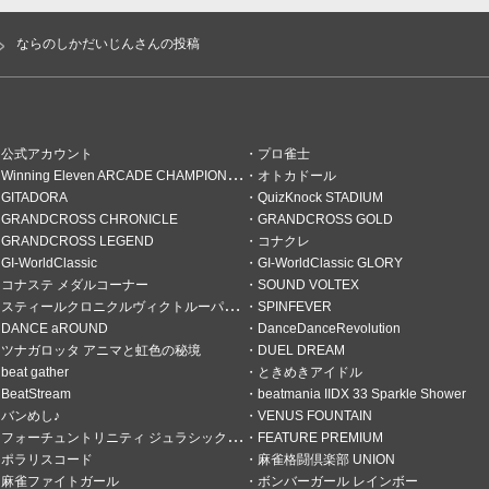
ならのしかだいじんさんの投稿
ttps://p.eagate.573.j
rticle
公式アカウント
プロ雀士
Winning Eleven ARCADE CHAMPIONSHIP
オトカドール
GITADORA
QuizKnock STADIUM
GRANDCROSS CHRONICLE
GRANDCROSS GOLD
GRANDCROSS LEGEND
コナクレ
GI-WorldClassic
GI-WorldClassic GLORY
コナステ メダルコーナー
SOUND VOLTEX
スティールクロニクルヴィクトルーパーズ
SPINFEVER
DANCE aROUND
DanceDanceRevolution
ツナガロッタ アニマと虹色の秘境
DUEL DREAM
beat gather
ときめきアイドル
BeatStream
beatmania IIDX 33 Sparkle Shower
バンめし♪
VENUS FOUNTAIN
フォーチュントリニティ ジュラシックトレジャー
FEATURE PREMIUM
ポラリスコード
麻雀格闘倶楽部 UNION
麻雀ファイトガール
ボンバーガール レインボー