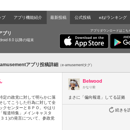
ップ
アプリ機能紹介
最新投稿
公式投稿
eね!ランキング
アプリダウンロードはこち
tアプリ
ndroid 8.0 以降の端末
musementアプリ投稿詳細
（e-amusementタグ）
ん
Belwood
かなり前
特定の政党に対して明らかに落
まさに「偏向報道」してる証拠
そしてこうした行為に対して全
ックセンターとＢＰＯ。やはり
続きを
「報道特集」メインキャスタ
(３１)の発言について、参政党