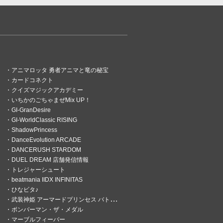
アニマロッタ 勇者アニマと竜の秘宝
カードコネクト
クイズマジックアカデミー
いちかのごちゃまぜMix UP！
GI-GranDesire
GI-WorldClassic RISING
ShadowPrincess
DanceEvolution ARCADE
DANCERUSH STARDOM
DUEL DREAM 店舗発信情報
トレジャーシュート
beatmania IIDX INFINITAS
ひなビタ♪
武装神姫 アーマードプリンセス バトルコンダクター
ボンバーマン・ザ・メダル
マーブルフィーバー