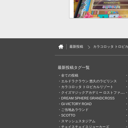
5
0
最新投稿
カラコロッタ トロピカ
unyoko
1日前
肉食アニマさん６０匹
最新投稿タグ一覧
月曜日の夜、不調席から好調
でカッパアニマさんを獲得で
全ての投稿
後味良かったです！
エルドラクラウン 悠久のラビリンス
カラコロッタ トロピカルリゾート
クイズマジックアカデミー ロストファンタリウム
DREAM SPHERE GRANDCROSS
GI-VICTORY ROAD
ご当地あラウンド
SCOTTO
スマッシュスタジアム
チェイスチェイスジョーカーズ