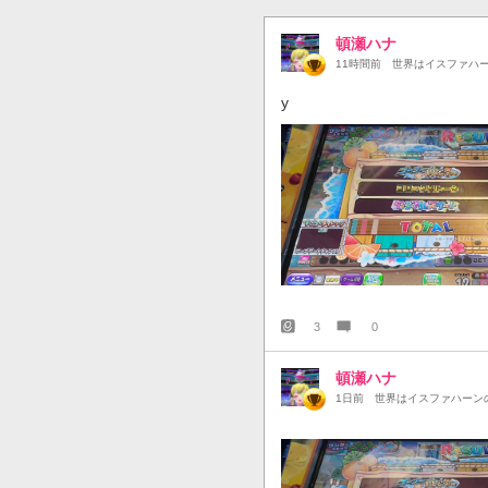
頓瀬ハナ
11時間前
世界はイスファハ
y
3
0
頓瀬ハナ
1日前
世界はイスファハーン