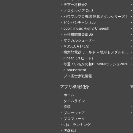
天下一将棋会2
ノスタルジア Op.3
パワフルプロ野球 開幕メダルシリーズ！
ビシバシチャンネル
6
0
pop'n music High☆Cheers!!
麻雀格闘倶楽部Sp
頓瀬ハナ
マジカルシューター
2日前
世界はイスファハーン
MUSECA 1+1/2
桃太郎電鉄ワールド ～地球もメダルもまわってる！～
h
jubeat（ユビート）
毎週！いちかの超BEMANIラッシュ2020
e-amusement
プロ雀士参戦情報
アプリ機能紹介
ホーム
タイムライン
投稿
プレーシェア
5
0
プロフィール
eね！ランキング
頓瀬ハナ
PASELI