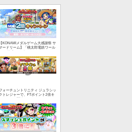
【KONAMIメダルゲーム大感謝祭 サ
マードリーム】「桃太郎電鉄ワール
ド ～地球もメダルもまわってる！
～」でマイル獲得数が2倍！
フォーチュントリニティ ジュラシッ
クトレジャーで、FTポイント2倍キ
ャンペーン開始！