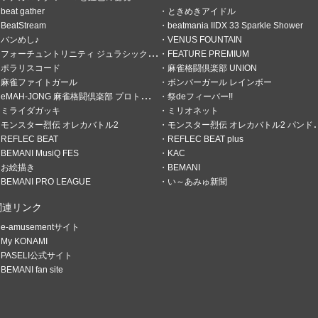
beat gather
ときめきアイドル
BeatStream
beatmania IIDX 33 Sparkle Shower
バンめし♪
VENUS FOUNTAIN
フォーチュントリニティ ジュラシックトレジャー
FEATURE PREMIUM
ポラリスコード
麻雀格闘倶楽部 UNION
麻雀ファイトガール
ボンバーガール レインボー
eMAH-JONG 麻雀格闘倶楽部 プロトーナメント
祭deフィーバー!!
の倍
ミライダガッキ
ミリオネット
モンスター烈伝 オレカバトル2
モンスター烈伝 オレカバトル2 パンドラのメダル
REFLEC BEAT
REFLEC BEAT plus
BEMANI MusiQ FES
KAC
お絵描き
BEMANI
BEMANI PRO LEAGUE
い～あみゅ新聞
関連リンク
e-amusementサイト
My KONAMI
PASELI公式サイト
BEMANI fan site