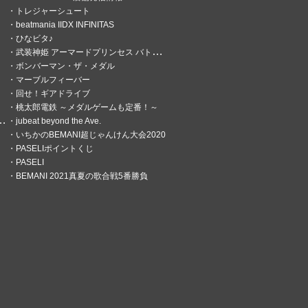
トレジャーシュート
beatmania IIDX INFINITAS
ひなビタ♪
武装神姫 アーマードプリンセス バトルコンダクター
ボンバーマン・ザ・メダル
マーブルフィーバー
回せ！ギアドライブ
桃太郎電鉄 ～メダルゲームも定番！～
jubeat beyond the Ave.
いちかのBEMANI超じゃんけん大会2020
PASELIポイントくじ
PASELI
BEMANI 2021真夏の歌合戦5番勝負