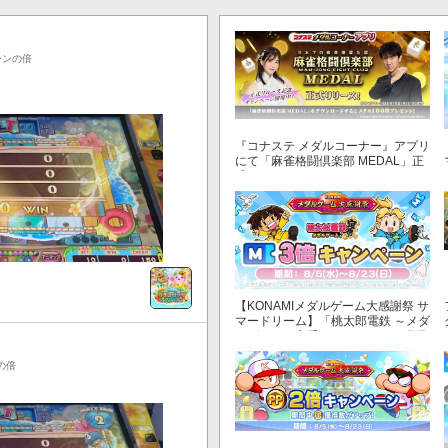
ーンの倍
『コナステ メダルコーナー』アプリ
にて「麻雀格闘倶楽部 MEDAL」正
式リリース！
【KONAMIメダルゲーム大感謝祭 サ
マードリーム】「桃太郎電鉄 ～メダ
ルゲームも定番！～」でマイル獲得
数が3倍！
の倍