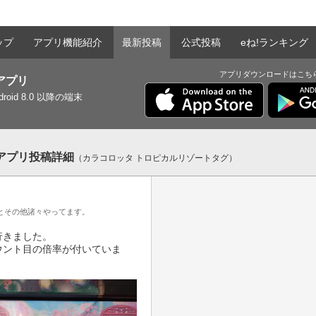
ップ
アプリ機能紹介
最新投稿
公式投稿
eね!ランキング
アプリダウンロードはこち
tアプリ
ndroid 8.0 以降の端末
ntアプリ投稿詳細
（カラコロッタ トロピカルリゾートタグ）
とその他諸々やってます。
きました。

ウント目の倍率が付いていま