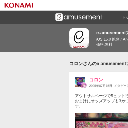
ト
e-amusemen
ーズメントゲームと連携したコミュニケーションアプリで
iOS 15.0 以降 / A
す
価格:無料
コロンさんのe-amuseme
コロン
2025年07月15日
メダゲー
アウトサルベージで5ヒット行
おまけにオッズアップも3カ
す。