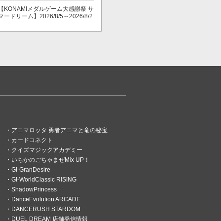
【KONAMIメダルゲーム大感謝祭 サ
マードリーム】2026/8/5～2026/8/2
3 スマッシュポイントが３倍に！
アニマロッタ 勇者アニマと竜の秘宝
カードコネクト
クイズマジックアカデミー
いちかのごちゃまぜMix UP！
GI-GranDesire
GI-WorldClassic RISING
ShadowPrincess
DanceEvolution ARCADE
DANCERUSH STARDOM
DUEL DREAM 店舗発信情報