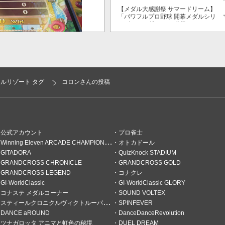
【メダル大感謝祭 サマードリーム】
「パワフルプロ野球 開幕メダルシリ
ーズ！ 二刀流！」で獲得できるPP
が2倍！
ルリゾート タグ
コロンさんの投稿
到達♪
席へ移動したら相方さんのパス
きました！ＪＰも取れて珍しく
公式アカウント
プロ雀士
Winning Eleven ARCADE CHAMPIONSHIP
オトカドール
GITADORA
QuizKnock STADIUM
GRANDCROSS CHRONICLE
GRANDCROSS GOLD
GRANDCROSS LEGEND
コナクレ
GI-WorldClassic
GI-WorldClassic GLORY
コナステ メダルコーナー
SOUND VOLTEX
スティールクロニクルヴィクトルーパーズ
SPINFEVER
DANCE aROUND
DanceDanceRevolution
ツナガロッタ アニマと虹色の秘境
DUEL DREAM