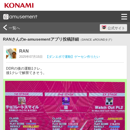
一覧へ
公式サイト
RANさんのe-amusementアプリ投稿詳細
（DANCE aROUNDタグ）
RAN
2025年07月15日
【ダンエボで運動】ゲーセン作りたい
DDRの後の運動1クレ。

後1クレで解禁てきそう。