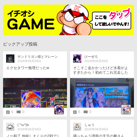
ピックアップ投稿
サンドリヨン様とマレーン
けーぜろ
2026年08月09日
2026年08月09日
エクセタワー無理だったw
そこそこ金かかったけど水着がよ
すぎたから！初めてこれ完走した
ぞ！
6
0
6
0
(´^ω^)b
しゅう
2026年08月09日
2026年08月09日
ノー和了.放銃しまくりの2戦でし
踊っちゃう譜面の天弓の舞さん、