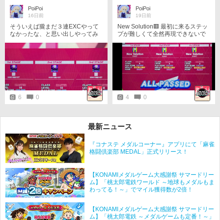
PoiPoi
PoiPoi
16日前
19日前
そういえば朧まだ３連EXCやって
New Solution🟥 最初に来るステッ
なかったな、と思い出しやってみ
プが難しくて全然再現できないで
ました👊 仕事で重い荷物運んだ際
いたのですが、ダンアラ熟練者の
に腰を痛めてしまい、屈むのがつ
方に詳しく動きを教えていただく
らい、でもダンアラやめられねぇ
ことができ、やっとできる様にな
😭
りました😭ありがとうございま
す！ この曲もトレーニングで4曲
連続行けたので、4連EXC達成です
👍 次は苦手なチャールストンがで
きる様に練習せねば…
6
0
4
0
最新ニュース
『コナステ メダルコーナー』アプリにて「麻雀
格闘倶楽部 MEDAL」正式リリース！
【KONAMIメダルゲーム大感謝祭 サマードリー
ム】「桃太郎電鉄ワールド ～地球もメダルもま
わってる！～」でマイル獲得数が2倍！
【KONAMIメダルゲーム大感謝祭 サマードリー
ム】「桃太郎電鉄 ～メダルゲームも定番！～」