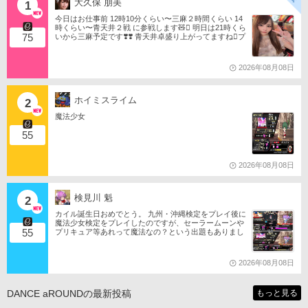
大久保 朋美
1
今日はお仕事前 12時10分くらい〜三麻２時間くらい 14
時くらい〜青天井２戦 に参戦します🧸󾬏 明日は21時くら
75
いから三麻予定です❣️❣️ 青天井卓盛り上がってますね󾬌️プ
ロは2戦限定ですがやってみようと思います󾍘󾠔 󾕆⇨ http
s://ameblo.jp/tomotanyao/ #麻雀格闘倶楽部 #投票選抜戦2
026 #ともたんファミリー
2026年08月08日
ホイミスライム
2
魔法少女
55
2026年08月08日
検見川 魁
2
カイル誕生日おめでとう。 九州・沖縄検定をプレイ後に
魔法少女検定をプレイしたのですが、セーラームーンや
55
プリキュア等あれって魔法なの？という出題もありまし
たね。 それならばミサの魔法物語や悠久幻想曲等からも
出題は…されるのか…な？(爆)されたら私は大喜びなの
ですが…(大爆)
2026年08月08日
DANCE aROUNDの最新投稿
もっと見る