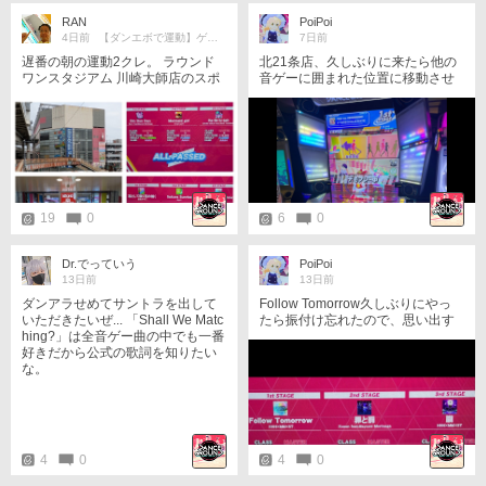
RAN
PoiPoi
4日前
【ダンエボで運動】ゲーセン作りたい
7日前
遅番の朝の運動2クレ。 ラウンド
北21条店、久しぶりに来たら他の
ワンスタジアム 川崎大師店のスポ
音ゲーに囲まれた位置に移動させ
ッチャ外の1階アミューズメントコ
られていた🙄 以前から音量小さめ
ーナーに10年以上ぶり？に来まし
だったのに、この位置だと周りの
た。 ダンアラありました。 カロリ
音に負けてゲームの音が聴こえな
ーがキリ番。
い😭
19
0
6
0
Dr.でっていう
PoiPoi
13日前
13日前
ダンアラせめてサントラを出して
Follow Tomorrow久しぶりにやっ
いただきたいぜ... 「Shall We Matc
たら振付け忘れたので、思い出す
hing?」は全音ゲー曲の中でも一番
ために踊ってきました☺️ ダンスラ
好きだから公式の歌詞を知りたい
もやってみてるのですが、Debug
な。
Danceが楽しくて練習中👊 ダンス
ラって意外と判定厳しいですね…
ダンアラの判定に慣れたら鬼難し
く感じます👹 あとリザルト撮影し
たら反射で顔が写ってた😭
4
0
4
0