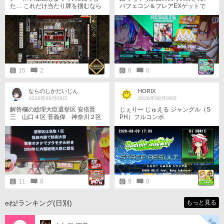
た… これだけ当たり牌を掴むなら
パフェコン＆フレアEXゲットで
今日はスロットだったかな… 千円
す！ 交互に踏むと、地味に逆足に
で.と思っていたので残りの400円
なったりします。 後、中盤にリズ
で.りんご1個(税込み390円程)を買
ム難があるんで、 パフェコン以上
って帰ります=3 お疲れ様でした m
を狙う場合は注意です。
(_ _)m
15
2
6
0
ならのしかだいじん
HORIX
2026年08月09日
2026年08月09日
解答欄の総理大臣選挙区 安倍晋
じぇりー じゅえる ジャングル（S
三 山口４区 菅義偉 神奈川２区
PH）フルコンボ
高市早苗 奈良２区
11
0
9
0
eね!ランキング(日別)
もっと見る