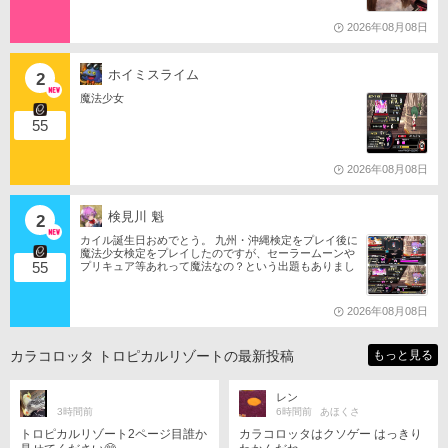
s://ameblo.jp/tomotanyao/ #麻雀格闘倶楽部 #投票選抜戦2
026 #ともたんファミリー
2026年08月08日
ホイミスライム
2
魔法少女
55
2026年08月08日
検見川 魁
2
カイル誕生日おめでとう。 九州・沖縄検定をプレイ後に
魔法少女検定をプレイしたのですが、セーラームーンや
55
プリキュア等あれって魔法なの？という出題もありまし
たね。 それならばミサの魔法物語や悠久幻想曲等からも
出題は…されるのか…な？(爆)されたら私は大喜びなの
ですが…(大爆)
2026年08月08日
カラコロッタ トロピカルリゾートの最新投稿
もっと見る
レン
3時間前
6時間前
あほくさ
トロピカルリゾート2ページ目誰か
カラコロッタはクソゲー はっきり