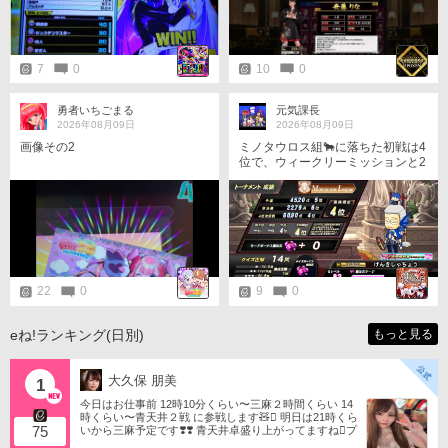
ト。すいませんでした。。
7
0
10
0
勇者いちごまる
元気課長
2026年08月09日
2026年08月09日
画像その2
ミノタウロス組🐂に落ちた初戦は4
位で、ウィークリーミッションと2
ウィークミッションの2つを達成出
来たのは良かったですが、準決勝
のグロ問ラッシュに泣かされまし
た…。
22
0
9
0
eね!ランキング(日別)
もっと見る
大久保 朋美
1
今日はお仕事前 12時10分くらい〜三麻２時間くらい 14
時くらい〜青天井２戦 に参戦します🧸󾬏 明日は21時くら
75
いから三麻予定です❣️❣️ 青天井卓盛り上がってますね󾬌️プ
ロは2戦限定ですがやってみようと思います󾍘󾠔 󾕆⇨ http