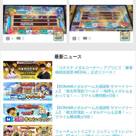
4
0
5
0
最新ニュース
『コナステ メダルコーナー』アプリにて「麻雀
格闘倶楽部 MEDAL」正式リリース！
【KONAMIメダルゲーム大感謝祭 サマードリー
ム】「桃太郎電鉄ワールド ～地球もメダルもま
わってる！～」でマイル獲得数が2倍！
【KONAMIメダルゲーム大感謝祭 サマードリー
ム】「桃太郎電鉄 ～メダルゲームも定番！～」
でマイル獲得数が3倍！
フォーチュントリニティ ジュラシックトレジャ