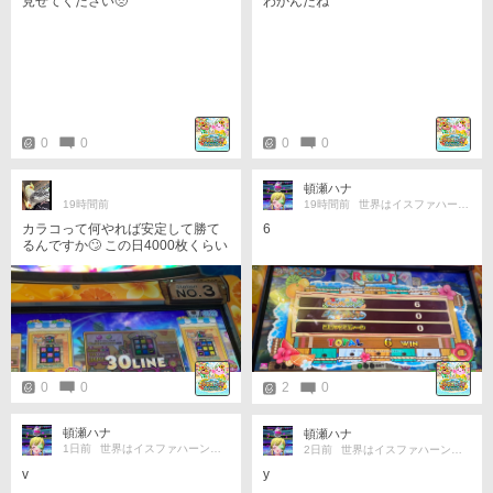
見せてください🥺
わかんだね
0
0
0
0
頓瀬ハナ
19時間前
19時間前
世界はイスファハーンの倍
カラコって何やれば安定して勝て
6
るんですか🙄 この日4000枚くらい
使った気がするから±0くらいだっ
た気がするんですよ サルサルベー
ジとかで地道に増やすのがいいん
ですかね？ ホームは設定クソなの
でオッズは狙えないですが…
0
0
2
0
頓瀬ハナ
頓瀬ハナ
1日前
世界はイスファハーンの倍
2日前
世界はイスファハーンの倍
v
y