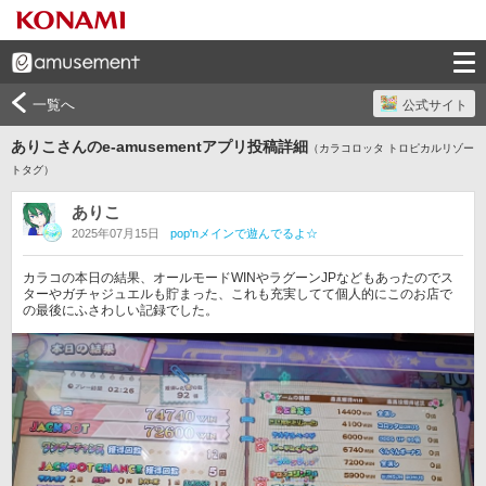
一覧へ
公式サイト
ありこさんのe-amusementアプリ投稿詳細
（カラコロッタ トロピカルリゾー
トタグ）
ありこ
2025年07月15日
pop'nメインで遊んでるよ☆
カラコの本日の結果、オールモードWINやラグーンJPなどもあったのでス
ターやガチャジュエルも貯まった、これも充実してて個人的にこのお店で
の最後にふさわしい記録でした。