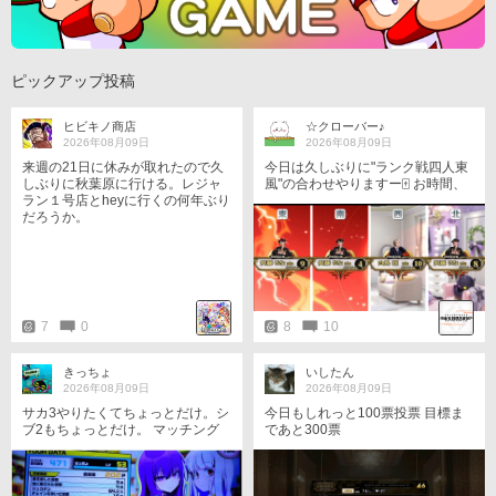
ピックアップ投稿
ヒビキノ商店
☆クローバー♪
2026年08月09日
2026年08月09日
来週の21日に休みが取れたので久
今日は久しぶりに"ランク戦四人東
しぶりに秋葉原に行ける。レジャ
風"の合わせやりますー🀄️ お時間、
ラン１号店とheyに行くの何年ぶり
タイミングある方は是非！🙌 20:3
だろうか。
0〜、21:00〜、21:30〜の3回参戦
時間になった瞬間に入ります、も
し同卓した際はよろしくお願いし
ます🍀 画像は昨日フレさんで集ま
った時のものです(⁠^⁠^⁠)✨️
7
0
8
10
きっちょ
いしたん
2026年08月09日
2026年08月09日
サカ3やりたくてちょっとだけ。シ
今日もしれっと100票投票 目標ま
ブ2もちょっとだけ。 マッチング
であと300票
ありがとうございました！ 最後に
した試合、デグチ戦(守)で盛大にや
らかしたのが最大の反省ポイン