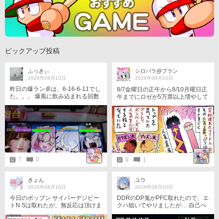
ピックアップ投稿
ふっきぃ
シロバラ@ブラン
2026年08月10日
2026年08月10日
昨日の爆ラン卓は、6-16-6-11でし
8/7金曜日の正午から8/10月曜日正
た。。。 爆風に飲み込まれる回数
午までにロゼが5万票以上増やして
多し(⁠・⁠_⁠・⁠;⁠) スコアもほとんど伸
独走していますね。2番目に多く票
びませんでした。。。 追伸、川上
を盛ったモモコですら37000票程
プロ対局ありがとうございました
度なのに。このまま先行逃げ切り
(⁠๑⁠•⁠﹏⁠•⁠)
になるのでしょうか…。 #第２回
ボンバーガール選抜投票戦
7
0
9
1
きょん
ユウ
2026年08月10日
2026年08月10日
今日のポップン サイバーデジビー
DDRのDP鬼がPFC取れたので、エ
トN Sは取れたが、無反応は頂けま
クハ狙いでやりましたが… 自己べ
せんね😒
+100は流石に伸びすぎでしょ(^_