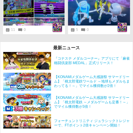
行を見て『すごすぎる…！』と声
が漏れるなど。
11
0
5
0
最新ニュース
『コナステ メダルコーナー』アプリにて「麻雀
格闘倶楽部 MEDAL」正式リリース！
【KONAMIメダルゲーム大感謝祭 サマードリー
ム】「桃太郎電鉄ワールド ～地球もメダルもま
わってる！～」でマイル獲得数が2倍！
【KONAMIメダルゲーム大感謝祭 サマードリー
ム】「桃太郎電鉄 ～メダルゲームも定番！～」
でマイル獲得数が3倍！
フォーチュントリニティ ジュラシックトレジャ
ーで、FTポイント2倍キャンペーン開始！