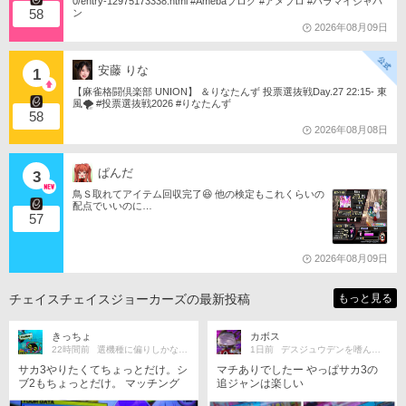
0/entry-12975173338.html #Amebaブログ #アメブロ #ハラマイジャパ
58
ン
2026年08月09日
安藤 りな
1
【麻雀格闘倶楽部 UNION】 ＆りなたんず 投票選抜戦Day.27 22:15- 東
風🌪️ #投票選抜戦2026 #りなたんず
58
2026年08月08日
ぱんだ
3
鳥Ｓ取れてアイテム回収完了😆 他の検定もこれくらいの
配点でいいのに…
57
2026年08月09日
チェイスチェイスジョーカーズの最新投稿
もっと見る
きっちょ
カボス
22時間前
選機種に偏りしかない多機種勢
1日前
デスジュウデンを嗜んでおります
サカ3やりたくてちょっとだけ。シ
マチありでしたー やっぱサカ3の
ブ2もちょっとだけ。 マッチング
追ジャンは楽しい
ありがとうございました！ 最後に