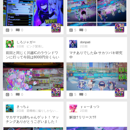
した試合、デグチ戦(守)で盛大にや
らかしたのが最大の反省ポイン
ト。すいませんでした。。
9
0
5
0
しろジャガー
donpati
1日前
ピンク髪推し
2日前
前回と同じく川越ICのラウンドワ
マチありでした👍 サカツバキ研究
ンに行って今回は8000円分くらい
中
CCJに入れてきました、2台あった
のが1台に減らされてるので頑張っ
てクレジット入れて護らなきゃ…
という感じ 今日はチアモと紅刃を
ゲット、2人とも可愛いけどスキル
の使い方には慣れが必要なのでし
ばらくはソロで練習かな
5
0
5
0
きっちょ
ｙｕ―まっつ
2日前
選機種に偏りしかない多機種勢
2日前
サカサマお姉ちゃんゲット！ マッ
解放†リリース†!!
チングありがとうございました！
すごいキレイな壁上歩行もとい走