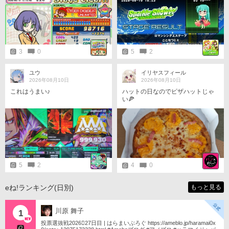
^;) 思わず声が出ちゃいました笑
3
0
5
2
ユウ
イリヤスフィール
2026年08月10日
2026年08月10日
これはうまい♪
ハットの日なのでピザハットじゃ
い🍕
5
2
4
0
eね!ランキング(日別)
もっと見る
川原 舞子
1
投票選抜戦2026󾇟27日目 | はらまいぶろぐ https://ameblo.jp/haramai0x