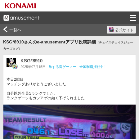
一覧へ
公式サイト
KSG*8910さんのe-amusementアプリ投稿詳細
（チェイスチェイスジョー
カーズタグ）
KSG*8910
2025年07月15日
旅する音ゲーマー 全国制覇挑戦中！
本日2戦目

マッチングありがとうございました…

自分以外全員Sランクでした。

ランクゲージもカツアゲの如く下げられました…