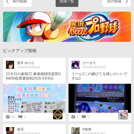
前の投稿
投稿一覧
次の投稿
ピックアップ投稿
蒼井 ゆりか
けーぜろ
2026年08月08日
2026年08月08日
★󾭨︎今日の参戦󾭨︎★ 麻雀格闘倶楽部U
うーん󾌶️この媚びてる感じがいいで
NION投票選抜戦2026 8月8日
すね󾌶️
（土）󾠋️17時〜東風󾠋️17時30〜三麻
★󾭨︎★󾭨︎★󾭨︎★󾭨︎★󾭨︎★ 8/4-8/7の対戦マッ
チング記録、ﾒｯｾｰｼﾞ付き画像をお
届けします󾠤 4日間で24名のサポさ
んとマッチングで会えました🥳
󾔗󾔗󾔗 ★󾭨︎★󾭨︎★󾭨︎★󾭨︎★󾭨︎★ 蒼井組 ♡サポ
マチ♡ ♡4日♡ キラヤマト カスミ
ギリ ゼギオン！ ゆりかさん MA@
24
1
4
0
@@ ニャニオー ルーシー ♡5日♡
MA@@@ あきら@ ミキT レジェ
ンド エニクス セニドクロ シンジ
真滉
K無僧
♡6日♡ エニクス 1969N フェイト
2026年08月08日
2026年08月08日