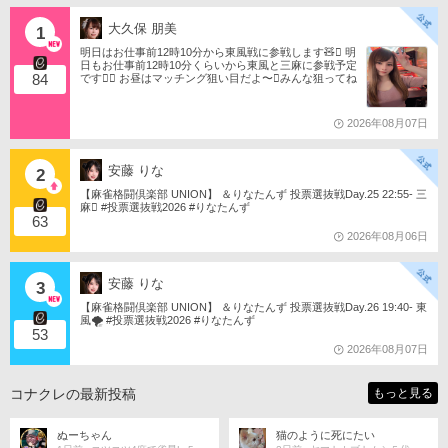
C問と見なして乗せることにしま
した。
大久保 朋美
1
明日はお仕事前12時10分から東風戦に参戦します🧸󾬏 明
日もお仕事前12時10分くらいから東風と三麻に参戦予定
84
です󾠔󾭠 お昼はマッチング狙い目だよ〜󾍘みんな狙ってね
󾬌️ 󾕆⇨ https://ameblo.jp/tomotanyao/ #麻雀格闘倶楽部 #投
票選抜戦2026 #ともたんファミリー
2026年08月07日
安藤 りな
2
【麻雀格闘倶楽部 UNION】 ＆りなたんず 投票選抜戦Day.25 22:55- 三
麻󾆽 #投票選抜戦2026 #りなたんず
63
2026年08月06日
安藤 りな
3
【麻雀格闘倶楽部 UNION】 ＆りなたんず 投票選抜戦Day.26 19:40- 東
風🌪️ #投票選抜戦2026 #りなたんず
53
2026年08月07日
コナクレの最新投稿
もっと見る
ぬーちゃん
猫のように死にたい