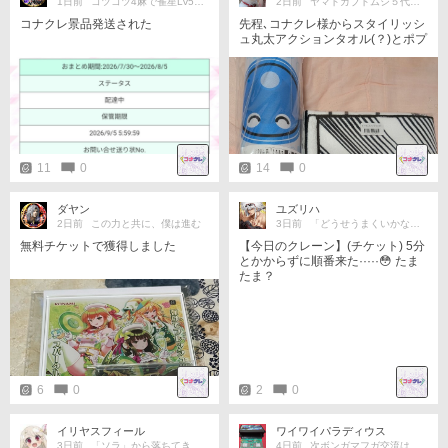
1日前
コツコツ4麻で雀星Lv5目指す
2日前
ヤマトカブトムシ５代目累代飼育中
コナクレ景品発送された
先程､コナクレ様からスタイリッシ
ュ丸太アクションタオル(？)とポプ
のデスクマットが届きました☆ あ
りがとうございました✨
11
0
14
0
ダヤン
ユズリハ
2日前
この力と共に、僕は進む
3日前
「どうせうまくいかない」でいい
無料チケットで獲得しました
【今日のクレーン】(チケット) 5分
とかからずに順番来た·····😳 たま
たま？
6
0
2
0
イリヤスフィール
ワイワイパラディウス
3日前
「ソラ」から落ちてきた宇宙人。
4日前
次ボンガマフガ交流はロゼイヨ予想!