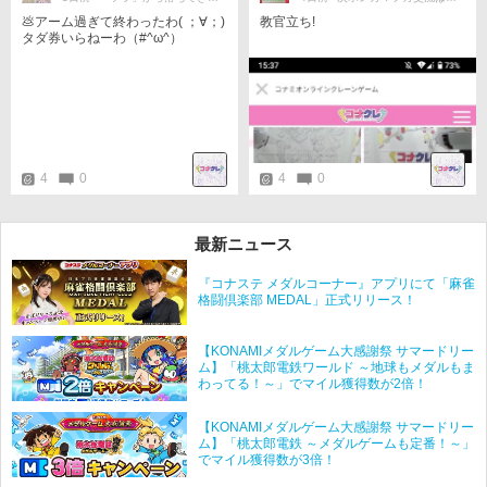
💩アーム過ぎて終わったわ( ；∀；)
教官立ち!
タダ券いらねーわ（#^ω^）
4
0
4
0
最新ニュース
『コナステ メダルコーナー』アプリにて「麻雀
格闘倶楽部 MEDAL」正式リリース！
【KONAMIメダルゲーム大感謝祭 サマードリー
ム】「桃太郎電鉄ワールド ～地球もメダルもま
わってる！～」でマイル獲得数が2倍！
【KONAMIメダルゲーム大感謝祭 サマードリー
ム】「桃太郎電鉄 ～メダルゲームも定番！～」
でマイル獲得数が3倍！