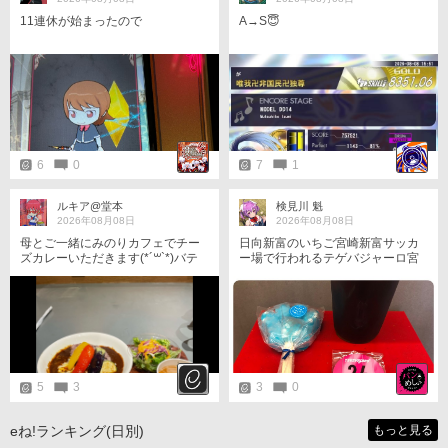
♡7日♡ フェイト MA@@@ ひな
11連休が始まったので
A→S😇
っくま TERRY ミツ レイ KAZU
★󾭨︎★󾭨︎★󾭨︎★󾭨︎★󾭨︎★ サポーターさんに
会えると いつも本当に嬉しいです
(∩ˊ꒳ ˋ∩)･*Thank you.✿.*･ﾟ
6
0
7
1
ルキア@堂本
検見川 魁
2026年08月08日
2026年08月08日
母とご一緒にみのりカフェでチー
日向新富のいちご宮崎新富サッカ
ズカレーいただきます(*´꒳`*)バテ
ー場で行われるテゲバジャーロ宮
はスカッとした
崎vs横浜FC戦の前に百年構想リー
グ以前からお世話になった猫の手
形のアイスとイシケンカフェのア
イスコーヒーで腹ごしらえです。
イシケンカフェは今期からLサイズ
のコーヒーが出ましたね、アイス
は今年も相手チームのカラーを食
べていきます。 下の画像で問題文
5
3
3
0
にはジュビロ磐田と書いてます
が、正解のルキアン選手は横浜FC
に移籍している、おそらく今日の
eね!ランキング(日別)
もっと見る
試合にも出場すると思うので横浜F