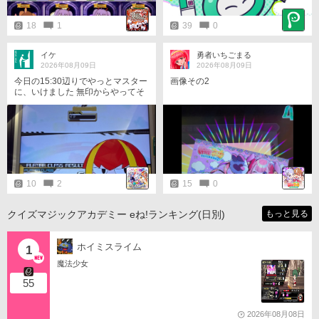
joyLife #パセリくん
18
1
39
0
イケ
勇者いちごまる
2026年08月09日
2026年08月09日
今日の15:30辺りでやっとマスター
画像その2
に、いけました 無印からやってそ
こからスターにいけて コロナ禍で
1年半の活動休止してそして復帰と
ブランクありでやっとパスタにい
けて そこから5年間パスタ地獄か
ら抜けてようやくマスターに、い
けました
10
2
15
0
クイズマジックアカデミー eね!ランキング(日別)
もっと見る
ホイミスライム
1
魔法少女
55
2026年08月08日