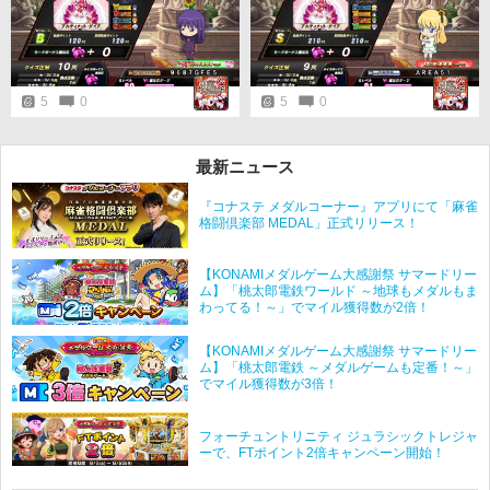
ばかりでしたが同組プレイヤーさ
んのおかげで圧倒的大勝利するこ
とができました。 マッチングいた
だいた皆様ありがとうございまし
た。 これで日本三大七夕の開催期
間中に七夕衣装でQMAできたので
5
0
5
0
とても満足です。
最新ニュース
『コナステ メダルコーナー』アプリにて「麻雀
格闘倶楽部 MEDAL」正式リリース！
【KONAMIメダルゲーム大感謝祭 サマードリー
ム】「桃太郎電鉄ワールド ～地球もメダルもま
わってる！～」でマイル獲得数が2倍！
【KONAMIメダルゲーム大感謝祭 サマードリー
ム】「桃太郎電鉄 ～メダルゲームも定番！～」
でマイル獲得数が3倍！
フォーチュントリニティ ジュラシックトレジャ
ーで、FTポイント2倍キャンペーン開始！