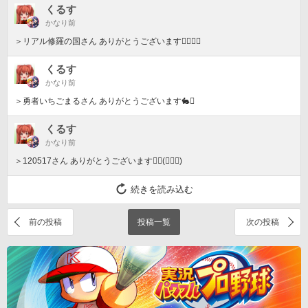
くるす
かなり前
＞リアル修羅の国さん ありがとうございます󾌵󾔐󾔑󾦀
くるす
かなり前
＞勇者いちごまるさん ありがとうございます🐇󾭠
くるす
かなり前
＞120517さん ありがとうございます󾭠󾔑(⌒▽⌒)
続きを読み込む
前の投稿
投稿一覧
次の投稿