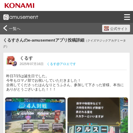
一覧へ
公式サイト
くるすさんのe-amusementアプリ投稿詳細
（クイズマジックアカデミータ
グ）
くるす
2025年07月16日
くるす@アロエです
昨日7/15は誕生日でした。

今年もロマノ部でお祝いしていただきました！

企画してくださったはんなりとうふさん、参加して下さった皆様、本当に
ありがとうございました！！！