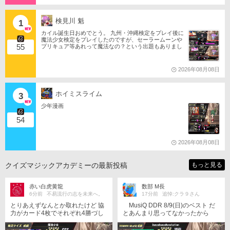
検見川 魁
1
カイル誕生日おめでとう。 九州・沖縄検定をプレイ後に
魔法少女検定をプレイしたのですが、セーラームーンや
55
プリキュア等あれって魔法なの？という出題もありまし
たね。 それならばミサの魔法物語や悠久幻想曲等からも
出題は…されるのか…な？(爆)されたら私は大喜びなの
ですが…(大爆)
2026年08月08日
ホイミスライム
3
少年漫画
54
2026年08月08日
クイズマジックアカデミーの最新投稿
もっと見る
赤い白虎黄龍
数部 M長
6分前
不易流行の志を未来へ。
17分前
追悼:クラ９さん
とりあえずなんとか取れたけど 協
MusiQ DDR 8/9(日)のベスト だ
力がカード4枚でそれぞれ4勝づし
とあんまり思ってなかったから
かしてないうえに少年漫画検定が
「全国記録更新!」アナウンスで( ﾟ
まだ始めていないのがつらい 事実
∀ ﾟ)?? となった回 しかし最近見