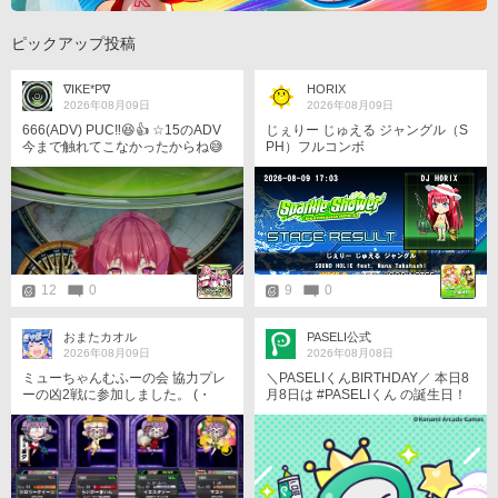
ピックアップ投稿
∇IKE*P∇
HORIX
2026年08月09日
2026年08月09日
666(ADV) PUC‼️😆👍 ☆15のADV
じぇりー じゅえる ジャングル（S
今まで触れてこなかったからね😅
PH）フルコンボ
今日は以上です。
12
0
9
0
おまたカオル
PASELI公式
2026年08月09日
2026年08月08日
ミューちゃんむふーの会 協力プレ
＼PASELIくんBIRTHDAY／ 本日8
ーの凶2戦に参加しました。 (・
月8日は #PASELIくん の誕生日！
∀・)ゞ❇ マッチングした皆様 あり
ユーザーさん！いつもありがと
がとうございましたです。 (*´ω`*)
う！ 誕生日を記念して、壁紙を配
о✨
布中！ ぜひ、チェックしてみて
ね！ https://p.eagate.573.jp/game/
paseli/paseli-kun/comic/archive/09
7.html #PASELIくんのPaySmartEn