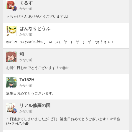
くるす
かなり前
＞ちゃびさん ありがとうございます󾌶️󾭠
はんなりとうふ
かなり前
ｵﾒﾃﾞﾄｳｺｰﾗｽ ｻﾝ!ﾊｲ!✨🎁✨ ｡・ω・)ﾉ (・∀・(・∀・(・∀・*)ｵｰﾀｰｵｰﾒｰ♪.
和
かなり前
お誕生日おめでとうございます！✨🎂✨
Ta152H
かなり前
誕生日おめでとうございます。
リアル修羅の国
かなり前
１日過ぎてしまいましたが（汗） 誕生日おめでとうございます！🎉🎊🎂
(⁠ﾉ⁠◕⁠ヮ⁠◕⁠)⁠ﾉ⁠*⁠.⁠✧🎁