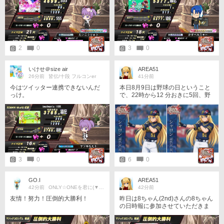
上家でしかQMAができない状態な
たようなスコアなんですが……と
のもある ゲーセンは家じゃできな
確認したところ、 １ 点 だ
いファイトガールのほうに力を入
け 更 新 ！ あ、危なかった〜
れたいのよ
😅そして 抜き返されるためのスキ
を見せたなw 本日のMusiQ & A
【Q】♪掴む者よ 迷いや戸惑い
2
0
3
0
【曲名A】Steps for Victory アーテ
ィスト名義は長すぎるせいか(kors
k×nagomu tamaki×BEMANI Soun
いけせ＠size air
AREA51
d Team "U1" with taru) 出題されな
26分前
皆伝/十段 フルコンer
41分前
いので気にしなくて🆗 Steps to the
今はツイッター連携できないんだ
本日8月9日は野球の日ということ
Star ではないので注意⚠️
っけ。
で、22時から12 分おきに5回、野
球衣装でマジックコロシアム難易
度凶に挑みたいと思います。 同組
に野球衣装の方がいらっしゃいま
したら、勝手に同志認定させてい
ただきます。
3
0
6
0
GO.I
AREA51
42分前
ONLY☆ONEを君に(▼ω▼)
42分前
友情！努力！圧倒的大勝利！
昨日は8ちゃん(2nd)さんの8ちゃん
の日時報に参加させていただきま
した。 開催回が全8回という徹底
ぶりが素敵ですね。 COM混ざり回