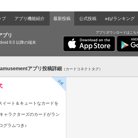
ップ
アプリ機能紹介
最新投稿
公式投稿
eね!ランキング
アプリダウンロードはこち
tアプリ
ndroid 8.0 以降の端末
musementアプリ投稿詳細
（カードコネクトタグ）
式
のスイート＆キュートなカードを
オキャラクターズのカードがラン
グラムつき♪
