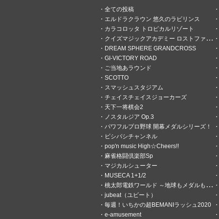
全ての投稿
エルドラクラウン 悠久のラビリンス
カラコロッタ トロピカルリゾート
クイズマジックアカデミー ロストファンタリウム
DREAM SPHERE GRANDCROSS
GI-VICTORY ROAD
ご当地あラウンド
SCOTTO
スマッシュスタジアム
チェイスチェイスジョーカーズ
天下一将棋会2
3
0
ノスタルジア Op.3
パワフルプロ野球 開幕メダルシリーズ！
宝鐘マリン
ビシバシチャンネル
12時間前
…
pop'n music High☆Cheers!!
麻雀格闘倶楽部Sp
今日のコネクトおみくじ！小吉
マジカルシューター
MUSECA 1+1/2
桃太郎電鉄ワールド ～地球もメダルもまわってる！～
jubeat（ユビート）
毎週！いちかの超BEMANIラッシュ2020
e-amusement