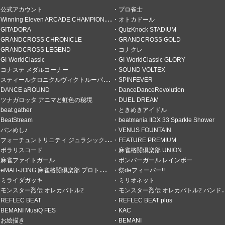
公式アカウント
プロ雀士
Winning Eleven ARCADE CHAMPIONSHIP
オトカドール
GITADORA
QuizKnock STADIUM
GRANDCROSS CHRONICLE
GRANDCROSS GOLD
GRANDCROSS LEGEND
コナクレ
GI-WorldClassic
GI-WorldClassic GLORY
コナステ メダルコーナー
SOUND VOLTEX
スティールクロニクルヴィクトルーパーズ
SPINFEVER
DANCE aROUND
DanceDanceRevolution
ツナガロッタ アニマと虹色の秘境
DUEL DREAM
beat gather
ときめきアイドル
BeatStream
beatmania IIDX 33 Sparkle Shower
バンめし♪
VENUS FOUNTAIN
フォーチュントリニティ ジュラシックトレジャー
FEATURE PREMIUM
ポラリスコード
麻雀格闘倶楽部 UNION
麻雀ファイトガール
ボンバーガール レインボー
でした。 #コネクトおみくじ
eMAH-JONG 麻雀格闘倶楽部 プロトーナメント
祭deフィーバー!!
ミライダガッキ
ミリオネット
モンスター烈伝 オレカバトル2
モンスター烈伝 オレカバトル2 パンドラのメダル
REFLEC BEAT
REFLEC BEAT plus
BEMANI MusiQ FES
KAC
お絵描き
BEMANI