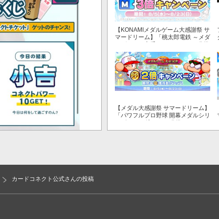
【KONAMIメダルゲーム大感謝祭 サ
マードリーム】「桃太郎電鉄 ～メダ
ルゲームも定番！～」でマイル獲得
数が3倍！
【メダル大感謝祭 サマードリーム】
「パワフルプロ野球 開幕メダルシリ
ーズ！ 二刀流！」で獲得できるPP
が2倍！
カードコネクト公式さんの投稿