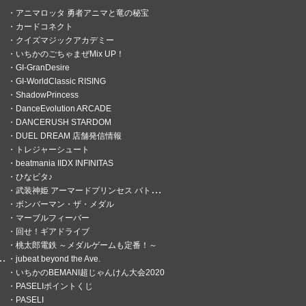
アニマロッタ 勇者アニマと竜の秘宝
カードコネクト
クイズマジックアカデミー
いちかのごちゃまぜMix UP！
GI-GranDesire
GI-WorldClassic RISING
ShadowPrincess
DanceEvolution ARCADE
DANCERUSH STARDOM
DUEL DREAM 店舗発信情報
トレジャーシュート
beatmania IIDX INFINITAS
ひなビタ♪
武装神姫 アーマードプリンセス バトルコンダクター
ボンバーマン・ザ・メダル
マーブルフィーバー
回せ！ギアドライブ
桃太郎電鉄 ～メダルゲームも定番！～
jubeat beyond the Ave.
いちかのBEMANI超じゃんけん大会2020
PASELIポイントくじ
PASELI