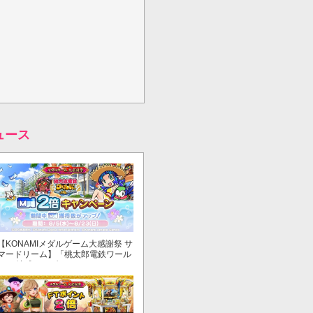
ュース
【KONAMIメダルゲーム大感謝祭 サ
マードリーム】「桃太郎電鉄ワール
ド ～地球もメダルもまわってる！
～」でマイル獲得数が2倍！