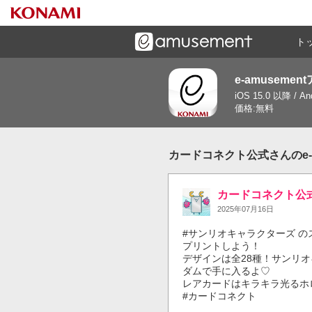
ト
e-amusemen
ーズメントゲームと連携したコミュニケーションアプリで
iOS 15.0 以降 / A
す
価格:無料
カードコネクト公式さんのe-a
カードコネクト公
2025年07月16日
#サンリオキャラクターズ 
プリントしよう！

デザインは全28種！サンリ
ダムで手に入るよ♡

レアカードはキラキラ光るホロ
#カードコネクト
