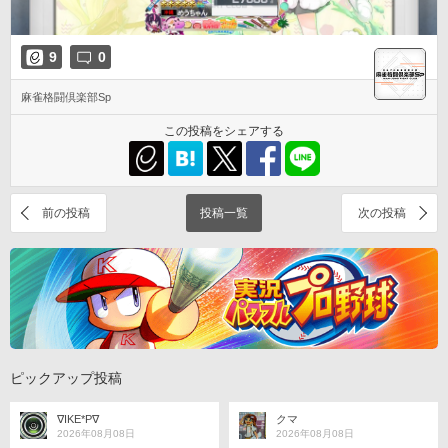
9
0
麻雀格闘倶楽部Sp
この投稿をシェアする
前の投稿
投稿一覧
次の投稿
ピックアップ投稿
∇IKE*P∇
クマ
2026年08月08日
2026年08月08日