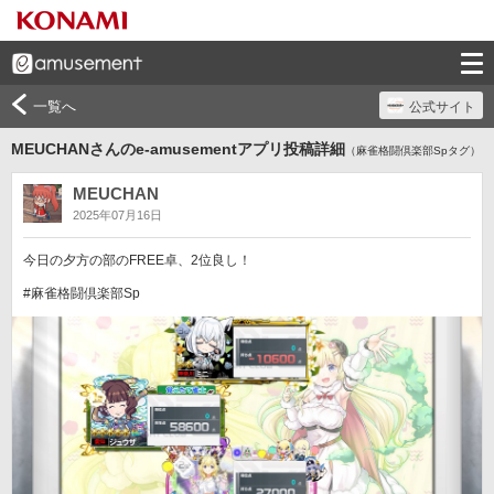
一覧へ
公式サイト
MEUCHANさんのe-amusementアプリ投稿詳細
（麻雀格闘倶楽部Spタグ）
MEUCHAN
2025年07月16日
今日の夕方の部のFREE卓、2位良し！

#麻雀格闘倶楽部Sp