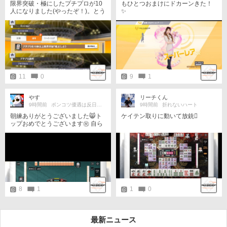
限界突破・極にしたプチプロが10
もひとつおまけにドカーンきた！
人になりました(やったぞ！)。とう
✨️
とう10人になったんかぁ。(しみじ
み)
11
0
9
1
やす
リーチくん
9時間前
ポンコツ優遇は反日共産主義思想
9時間前
折れないハート
朝練ありがとうございました😸ト
ケイテン取りに動いて放銃🫪
ップおめでとうございます㊗️ 自ら
復讐してワンツーなら上出来でし
た笑
8
1
1
0
最新ニュース