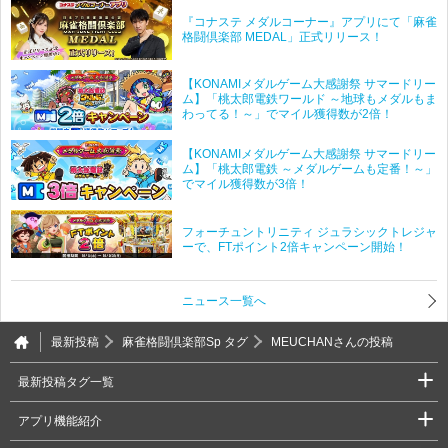
『コナステ メダルコーナー』アプリにて「麻雀
格闘倶楽部 MEDAL」正式リリース！
【KONAMIメダルゲーム大感謝祭 サマードリー
ム】「桃太郎電鉄ワールド ～地球もメダルもま
わってる！～」でマイル獲得数が2倍！
【KONAMIメダルゲーム大感謝祭 サマードリー
ム】「桃太郎電鉄 ～メダルゲームも定番！～」
でマイル獲得数が3倍！
フォーチュントリニティ ジュラシックトレジャ
ーで、FTポイント2倍キャンペーン開始！
ニュース一覧へ
最新投稿
麻雀格闘倶楽部Sp タグ
MEUCHANさんの投稿
最新投稿タグ一覧
アプリ機能紹介