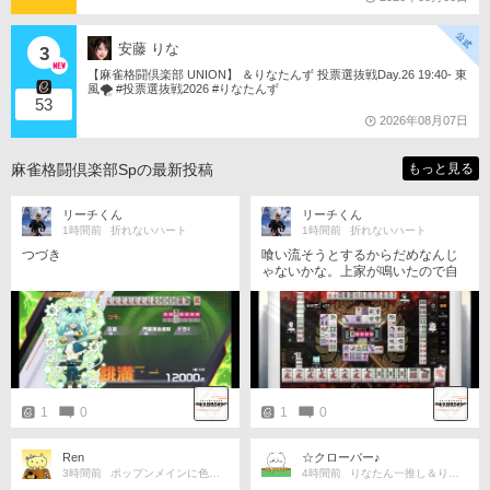
安藤 りな
3
【麻雀格闘倶楽部 UNION】 ＆りなたんず 投票選抜戦Day.26 19:40- 東
風🌪️ #投票選抜戦2026 #りなたんず
53
2026年08月07日
麻雀格闘倶楽部Spの最新投稿
もっと見る
リーチくん
リーチくん
1時間前
折れないハート
1時間前
折れないハート
つづき
喰い流そうとするからだめなんじ
ゃないかな。上家が鳴いたので自
摸ったんです。上家が門前なら追
っかけられて放銃した可能性は大
いにある。 一盃口ならず三暗刻も
ならずドラもない。5sが裏乗って
跳ねました。つづく→
1
0
1
0
Ren
☆クローバー♪
3時間前
ポップンメインに色々と
4時間前
りなたん一推し＆りなたんず！😊