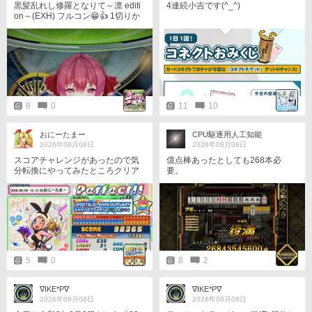
黒髪乱れし修羅となりて～凛 editi
4連続小吉です(^_^)
on～(EXH) フルコン😁👍 1切りか
ら2年ぐらい放置してた。(笑)
8
0
11
10
おにーたまー
CPU駆逐用人工知能
2026年08月08日
2026年08月08日
スコアチャレンジがあったので気
億点棒あったとしても268本必
分転換にやってみたところクリア
要。
メダル更新できました 何とか銀☆
から金☆になりました
5
0
8
2
∇IKE*P∇
∇IKE*P∇
2026年08月08日
2026年08月08日