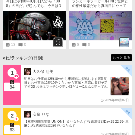
今日は令和8年8月8日だから「88
ランカーキラーガール(INF) 筐体と
8」の日だ。(笑) んでも、今日はD
の相性最悪だから真面目にやって
DRやってません😅 スコア上げて
ません。
いきやす。
13
0
8
0
eね!ランキング(日別)
もっと見る
大久保 朋美
1
明日はお仕事前12時10分から東風戦に参戦します🧸󾬏 明
日もお仕事前12時10分くらいから東風と三麻に参戦予定
84
です󾠔󾭠 お昼はマッチング狙い目だよ〜󾍘みんな狙ってね
󾬌️ 󾕆⇨ https://ameblo.jp/tomotanyao/ #麻雀格闘倶楽部 #投
票選抜戦2026 #ともたんファミリー
2026年08月07日
安藤 りな
2
【麻雀格闘倶楽部 UNION】 ＆りなたんず 投票選抜戦Day.25 22:55- 三
麻󾆽 #投票選抜戦2026 #りなたんず
63
2026年08月06日