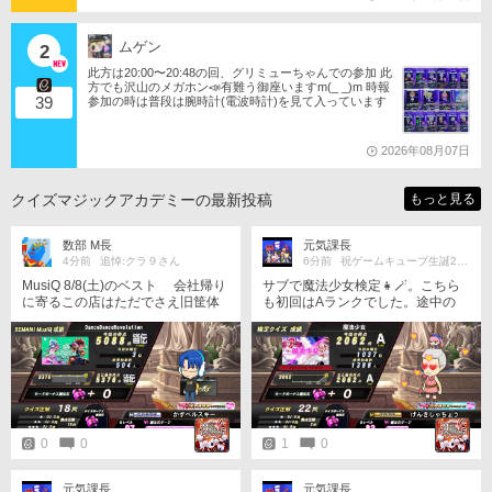
ムゲン
2
此方は20:00〜20:48の回、グリミューちゃんでの参加 此
方でも沢山のメガホン📣有難う御座いますm(_ _)m 時報
39
参加の時は普段は腕時計(電波時計)を見て入っています
が、昨日会計を済ませた辺りから狂い出して正常に戻っ
たのは深夜でした 病院から帰宅して直ぐにスマホのGoo
gle時計を秒表示、部屋の目覚まし⏰️(電波時計)と見比べ
2026年08月07日
たら約2秒の誤差(Gさんが少し遅め表示)なのでGさん時
計を見ながら約1.5秒前に予習スキップしてました どん
くさマルシル様の時報ではHG筐体時計NGとなってます
クイズマジックアカデミーの最新投稿
もっと見る
がアチラさんも誤差が生じて居るんですがね？ HG筐体
から時報参加の時も腕時計⌚️見ながら入ってます
数部 M長
元気課長
4分前
追悼:クラ９さん
6分前
祝ゲームキューブ生誕25周年！！
MusiQ 8/8(土)のベスト 会社帰り
サブで魔法少女検定👧🪄。こちら
に寄るこの店はただでさえ旧筐体
も初回はAランクでした。途中の
であまり音量大きくないが、今日
「リリなの」問題がキツかったで
は土曜日だからか 周辺のあれやこ
す…。
れや音が混じって 曲が聞コエナイ
よ〜😖 問題と出題後リプレイが別
曲に感じることも そんな中でも
この成績を出せたのは誇っていい
かも この店でMusiQ 店舗大会やっ
たらきっと勝てるな💪 参加者がい
0
0
1
0
るかどうかは置いといてw
元気課長
元気課長