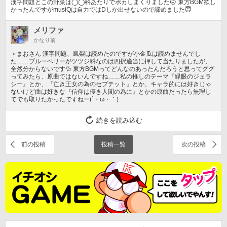
漢字問題とこの野菜は◯◯科あたりでポカしまくりました😖 東方BGM欲し
かったんですがmusiQは自力ではDしか出せないので諦めました😇
メリファ
かなり前
＞まおさん 漢字問題、鳳梨は読めたのですが小金瓜は読めませんでし
た……ブルーベリーがツツジ科なのは四択適当に押して当たりましたが、
全然分からないです💦 東方BGMってどんなのあったんだろうと思ってググ
ってみたら、原曲ではないんですね……私の推しのテーマ『緑眼のジェラ
シー』とか、『亡き王女の為のセプテット』とか、キャラ的には好きじゃ
ないけど曲は好きな『信仰は儚き人間の為に』とかの原曲だったら無理し
てでも取りたかったですねー(´・ω・｀)
続きを読み込む
前の投稿
投稿一覧
次の投稿