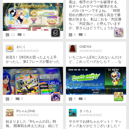
着は、相手のタワーを破壊する、
自チームのタワーが破壊される、
…の3パターンですよね。 「時間
切れの際のゲージの残り具合で勝
敗が決まる」 私はこれを「判定勝
ち」「判定負け」と呼んでいます
が、皆さんはどうでしょうか？
13
0
8
0
おにく
OSEYUI
2026年08月08日
2026年08月08日
初見S！ DKDKが思ったより上手
いちごルームEXに入れないんだけ
かったし、第1フレーズが繋がった
ど、これってバグかしら？ ……な
のが大きい！
どと考えていたのですが、自分が
謎解きをやってなくていちごルー
ム終わってなかったのが原因でし
たw 他責ｲｸﾅｲ!!(⁠・⁠∀⁠・⁠)
7
0
6
0
8ちゃん(2nd)
きっちょ
2026年08月08日
2026年08月08日
始まりました『8ちゃんの日』時
サカサマお姉ちゃんゲット！ マッ
報。 開幕戦を終えた次は、凶にて
チングありがとうございました！