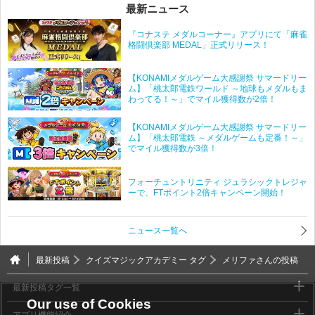
最新ニュース
『コナステ メダルコーナー』アプリにて「麻雀
格闘倶楽部 MEDAL」正式リリース！
【KONAMIメダルゲーム大感謝祭 サマードリー
ム】「桃太郎電鉄ワールド ～地球もメダルもま
わってる！～」でマイル獲得数が2倍！
【KONAMIメダルゲーム大感謝祭 サマードリー
ム】「桃太郎電鉄 ～メダルゲームも定番！～」
でマイル獲得数が3倍！
フォーチュントリニティ ジュラシックトレジャ
ーで、FTポイント2倍キャンペーン開始！
ニュース一覧へ
最新投稿
クイズマジックアカデミー タグ
メリファさんの投稿
最新投稿タグ一覧
Our use of Cookies
アプリ機能紹介