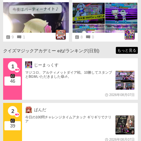
20:24〜です。 マッチングしたら
すごいキレイな壁上歩行もとい走
宜しくお願いします。
行を見て『すごすぎる…！』と声
が漏れるなど。
9
1
8
0
クイズマジックアカデミー eね!ランキング(日別)
もっと見る
じーまっくす
1
マジコロ、アルティメットダイア戦、10勝してスタンプ
とBGMいただきました😄🎶。
46
2026年08月07日
ぱんだ
2
今日の100問チャレンジタイムアタック ギリギリでクリ
ア
39
2026年08月07日