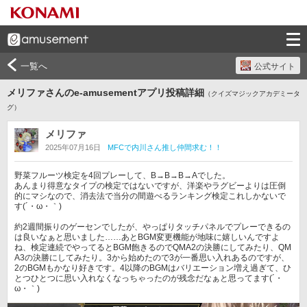
一覧へ
公式サイト
メリファさんのe-amusementアプリ投稿詳細
（クイズマジックアカデミータ
グ）
メリファ
2025年07月16日
MFCで内川さん推し仲間求む！！
野菜フルーツ検定を4回プレーして、B→B→B→Aでした。

あんまり得意なタイプの検定ではないですが、洋楽やラグビーよりは圧倒
的にマシなので、消去法で当分の間遊べるランキング検定これしかないで
す(´・ω・｀)

約2週間振りのゲーセンでしたが、やっぱりタッチパネルでプレーできるの
は良いなぁと思いました……あとBGM変更機能が地味に嬉しいんですよ
ね、検定連続でやってるとBGM飽きるのでQMA2の決勝にしてみたり、QM
A3の決勝にしてみたり。3から始めたので3が一番思い入れあるのですが、
2のBGMもかなり好きです。4以降のBGMはバリエーション増え過ぎて、ひ
とつひとつに思い入れなくなっちゃったのが残念だなぁと思ってます(´・
ω・｀)