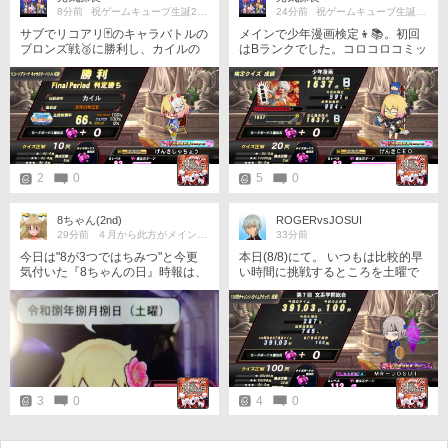
8分前
祝ゲームキューブ生誕25周年！！
24分前
祝ゲームキューブ生誕25周年！！
サブでリコアリ🃏のキャラバトルの
メインで少年漫画検定👦📚。初回
ブロンズ戦🥉に勝利し、カイルの
はBランクでした。コロコロコミッ
キャラのぼりをゲット。
ク系の問題が出ないと思うのは、
気のせいでしょうか？w
2
0
5
0
8ちゃん(2nd)
ROGERvsJOSUI
29分前
４月から此方がメインです。
33分前
今日は"8が3つではちみつ"と今更
本日(8/8)にて。 いつもは比較的早
気付いた『8ちゃんの日』時報は、
い時間に挑戦するところを土曜で
全戦全勝で終えました。 (途中で回
明日も休みなのも有り、サークル
線が落ちそうになって焦った〜) 自
対戦終わりの遅い時間に挑戦。 い
分とマッチング&共闘した方々は誠
つもと違う時間帯に挑戦したのも
にありがとうございました。
あってか、400秒を切った状態で1
00問達成✌️ 最終問辺りで残してお
いたヒントを連続で使ったのもあ
りタイムを縮められた模様(^^) ラ
イフ5つ残しでクリア出来たのも良
3
0
4
0
し👍