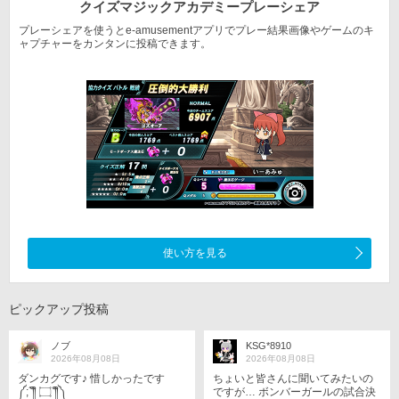
クイズマジックアカデミー
プレーシェア
プレーシェアを使うとe-amusementアプリでプレー結果
画像やゲームのキ
ャプチャーをカンタンに投稿できます。
使い方を見る
ピックアップ投稿
ノブ
KSG*8910
2026年08月08日
2026年08月08日
ダンカグです♪ 惜しかったです
ちょいと皆さんに聞いてみたいの
༼⁠;⁠´⁠༎ຶ⁠ ⁠۝ ⁠༎ຶ⁠༽
ですが… ボンバーガールの試合決